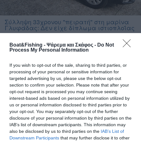
Σύλληψη 33χρονου "πειρατή" στη μαρίνα
Γλυφάδας: Δεν είχε δίπλωμα ιστιοπλοΐας
Κατά τη διενέργεια περιπολίας από περιπολικό σκάφος του
Boat&Fishing - Ψάρεμα και Σκάφος -
Do Not
Λιμενικού, το πρωί της Δευτέρας (11/9), εντοπίστηκε Ι/Φ
Process My Personal Information
σκάφος σημαίας Ιταλίας, με κυβερνήτη και μοναδικό
επιβαίνοντα έναν 33χρονο αλλοδαπό, στο οποίο κατά δήλωσή
If you wish to opt-out of the sale, sharing to third parties, or
του, παρουσιάστηκε μηχανική βλάβη στον εργάτη της άγκυρας,
processing of your personal or sensitive information for
στην είσοδο της 4ης μαρίνας Γλυφάδας. Σε έλεγχο που
targeted advertising by us, please use the below opt-out
διενεργήθηκε από στελέχη της οικείας Λιμενικής Αρχής, […]
section to confirm your selection. Please note that after your
opt-out request is processed you may continue seeing
interest-based ads based on personal information utilized by
us or personal information disclosed to third parties prior to
your opt-out. You may separately opt-out of the further
disclosure of your personal information by third parties on the
IAB’s list of downstream participants. This information may
also be disclosed by us to third parties on the
IAB’s List of
Downstream Participants
that may further disclose it to other