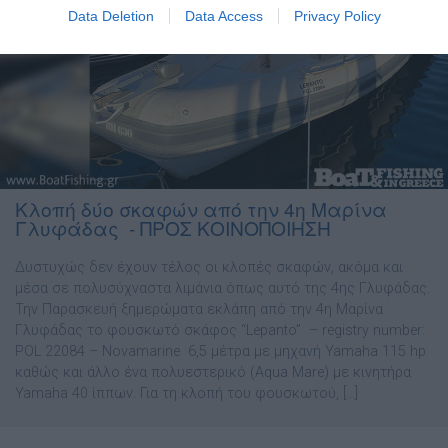
Data Deletion
Data Access
Privacy Policy
Κλοπή δύο σκαφών από την 4η Μαρίνα
Γλυφάδας - ΠΡΟΣ ΚΟΙΝΟΠΟΙΗΣΗ
Δυστυχώς δεν έχουν τέλος οι κλοπές σκαφών, ακόμα και
μέσα σε πολυσύχναστα λιμάνια όπως αυτό της 4ης Γλυφάδας.
Την Παρασκευή ξημερώματα εκλάπη από την 4η Μαρίνα
Γλυφάδας το φουσκωτό σκάφος “Lepanto” – registry number:
POL 22084 – Novamarine 6,5 μέτρα με μηχανή Yamaha 115 hp
καθώς και άλλο ένα πολυεστερικό (Aqua Mare) με κινητήρα
Yamaha 40 ίππων. Για τη κλοπή του φουσκωτού, […]