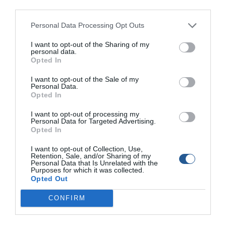
third parties.
Personal Data Processing Opt Outs
I want to opt-out of the Sharing of my
personal data.
Opted In
Κλοπή πολυεστερικού σκάφους στη
Μαρίνα Γλυφάδας
I want to opt-out of the Sale of my
Personal Data.
Opted In
Πρόκειται για το δεύτερο σκάφος για το οποίο είχαμε γράψει
σχετικά, μαζί με το φουσκωτό Novamarine 6,5 μέτρα με
I want to opt-out of processing my
μηχανή Yamaha 115 hp την προχτές 30 Ιουνίου. Μιλήσαμε με
Personal Data for Targeted Advertising.
Opted In
τον ιδιοκτήτη του πολυεστερικού σκάφους ο οποίος
πιθανολογεί ότι κλάπηκε τα ξημερώματα της Πέμπτης 25
I want to opt-out of Collection, Use,
Ιουνίου 2020 από την θέση που ελλιμενιζόταν στη 4η Μαρίνα
Retention, Sale, and/or Sharing of my
Personal Data that Is Unrelated with the
Γλυφάδας. Το σκάφος είναι […]
Purposes for which it was collected.
Opted Out
CONFIRM