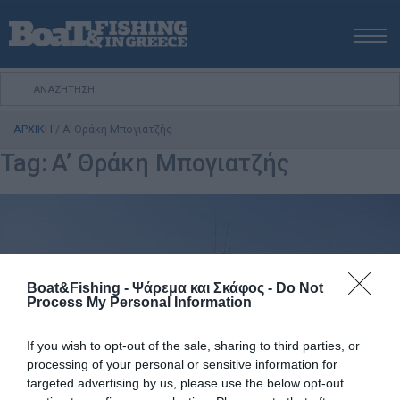
ΑΡΧΙΚΗ
ΝΕΑ
ΑΡΧΙΚΗ
/
A’ Θράκη Μπογιατζής
ΕΚΔΟΣΕΙΣ
Tag:
A’ Θράκη Μπογιατζής
ΨΑΡΕΜΑ ΑΠΟ ΑΚΤΗ
ΨΑΡΕΜΑ ΑΠΟ ΣΚΑΦΟΣ
ΨΑΡΟΤΟΥΦΕΚΟ
ΣΚΑΦΟΣ
VIDEO
Boat&Fishing - Ψάρεμα και Σκάφος -
Do Not
Process My Personal Information
ΕΞΟΠΛΙΣΜΟΣ
ΘΕΣΣΑΛΟΝΙΚΗ BOAT & FISHING SHOW 2025
If you wish to opt-out of the sale, sharing to third parties, or
BOAT & FISHING SHOW 2025
processing of your personal or sensitive information for
targeted advertising by us, please use the below opt-out