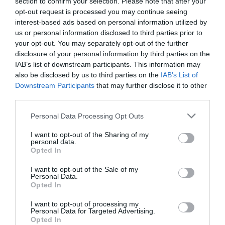
section to confirm your selection. Please note that after your
opt-out request is processed you may continue seeing
interest-based ads based on personal information utilized by
A’ Θράκη Boats: Φουσκωτό Μακεδονία 4.85
us or personal information disclosed to third parties prior to
your opt-out. You may separately opt-out of the further
disclosure of your personal information by third parties on the
Στη Θράκη δραστηριοποιείται µία από τις µεγαλύτερες
IAB’s list of downstream participants. This information may
κάθετες µονάδες κατασκευής, συντήρησης και επισκευής
also be disclosed by us to third parties on the
IAB’s List of
σκαφών. Η Α’ Θράκη είναι γνωστή στη βόρεια Ελλάδα αλλά και
Downstream Participants
that may further disclose it to other
τα νησιά του βόρειου Αιγαίου για την παραγωγή
third parties.
πολυεστερικών σκαφών. Aλλά και για τις υπόλοιπες
δραστηριότητες όπως πωλήσεις, επισκευές και συντηρήσεις
Personal Data Processing Opt Outs
ναυτικών κινητήρων. Επισκευάζει κινητήρες όλων των
εταιρειών: Yamaha, Mercury, Honda, […]
I want to opt-out of the Sharing of my
personal data.
Opted In
I want to opt-out of the Sale of my
Personal Data.
Opted In
I want to opt-out of processing my
Personal Data for Targeted Advertising.
Opted In