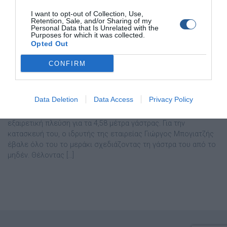
I want to opt-out of Collection, Use,
Retention, Sale, and/or Sharing of my
Personal Data that Is Unrelated with the
Purposes for which it was collected.
Opted Out
CONFIRM
Α΄ΘΡΑΚΗ Ι Kάβειρος 4.58
Το Κάβειρος 4.58, είναι ένα από τα best seller στο Θρακικό
Data Deletion
Data Access
Privacy Policy
πέλαγος στην κατηγορία της ταχύπλοης βάρκας, αφού
συνδυάζει στιβαρότητα, άνετους χώρους στο κατάστρωμα και
εξαιρετική πλεύση για τα 4,58 μέτρα γάστρας. Για την
κατασκευή του, ο ιδρυτής της εταιρείας Γιώργος Μπογιατζής
έβαλε όλο του το μεράκι σχεδιάζοντας τη γάστρα του από το
μηδέν. Θέλοντας […]