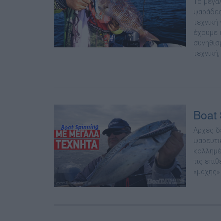
Το µεγα
ψαράδες
τεχνική 
έχουµε 
συνηθισµ
τεχνική,
Boat
Αρχές δ
ψαρευτι
κολληµέ
τις επι
«µάχης» 