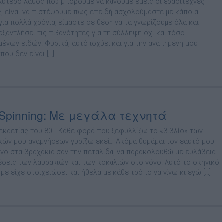
λύτερο λάθος που µπορούµε να κάνουµε εµείς οι ερασιτέχνες
, είναι να πιστέψουµε πως επειδή ασχολούµαστε µε κάποια
για πολλά χρόνια, είµαστε σε θέση να τα γνωρίζουµε όλα και
εξαντλήσει τις πιθανότητες για τη σύλληψη όχι και τόσο
ένων ειδών. Φυσικά, αυτό ισχύει και για την αγαπηµένη µου
 που δεν είναι […]
 Spinning: Με μεγάλα τεχνητά
εκαετίας του 80… Κάθε φορά που ξεφυλλίζω το «βιβλίο» των
κών µου αναµνήσεων γυρίζω εκεί… Ακόµα θυµάµαι τον εαυτό µου
νο στα βραχάκια σαν την πεταλίδα, να παρακολουθώ µε ευλάβεια
θέσεις των λαυρακιών και των κοκαλιών στο γόνο. Αυτό το σκηνικό
µε είχε στοιχειώσει και ήθελα µε κάθε τρόπο να γίνω κι εγώ […]