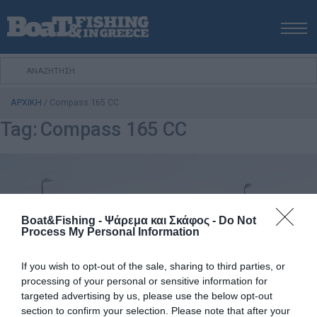
ΑΡΧΙΚΗ
ΝΕΑ
ΑΡΧΙΚΗ
/
Compass 165 CC
ΕΚΔΟΣΕΙΣ
Tag:
Compass 165 CC
ΨΑΡΕΜΑ ΑΠΟ ΑΚΤΗ
ΨΑΡΕΜΑ ΑΠΟ ΣΚΑΦΟΣ
ΨΑΡΟΤΟΥΦΕΚΟ
ΣΚΑΦΟΣ
VIDEO
Boat&Fishing - Ψάρεμα και Σκάφος -
Do Not
Process My Personal Information
ΕΞΟΠΛΙΣΜΟΣ
ΘΕΣΣΑΛΟΝΙΚΗ BOAT & FISHING SHOW 2025
If you wish to opt-out of the sale, sharing to third parties, or
processing of your personal or sensitive information for
BOAT & FISHING SHOW 2025
targeted advertising by us, please use the below opt-out
section to confirm your selection. Please note that after your