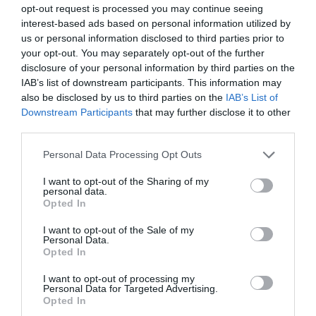
opt-out request is processed you may continue seeing
interest-based ads based on personal information utilized by
us or personal information disclosed to third parties prior to
Αποστολή: Test ride από την Expert Marine
your opt-out. You may separately opt-out of the further
Service
disclosure of your personal information by third parties on the
IAB’s list of downstream participants. This information may
Το Σαββατοκύριακο 16-17 Μαρτίου, βρεθήκαµε στη Ζάκυνθο,
also be disclosed by us to third parties on the
IAB’s List of
στην παρουσίαση της εταιρίας Expert Marine Service µε τα
Downstream Participants
that may further disclose it to other
πολυεστερικά σκάφη Compass να έχουν την τιµητική τους. Η
third parties.
όµορφη εκδήλωση έγινε στο κεντρικό λιµάνι της Ζακύνθου,
µε µουσική, αναψυκτικά και πολλές κουβέντες γύρω από το
Personal Data Processing Opt Outs
σκάφος, το ψάρεµα και τις καλοκαιρινές εξορµήσεις! Εκεί ο
Κώστας Τσικνής και οι […]
I want to opt-out of the Sharing of my
personal data.
Opted In
I want to opt-out of the Sale of my
Personal Data.
Opted In
I want to opt-out of processing my
Personal Data for Targeted Advertising.
Opted In