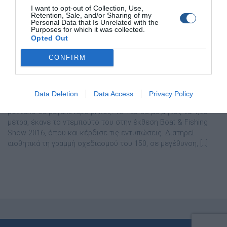
I want to opt-out of Collection, Use,
Retention, Sale, and/or Sharing of my
Personal Data that Is Unrelated with the
Purposes for which it was collected.
Opted Out
CONFIRM
Σκάφος COMPASS 165 CC
Μετά τη µεγάλη επιτυχία του Compass 150 CC ήταν θέµα
Data Deletion
Data Access
Privacy Policy
χρόνου να σχεδιαστεί και να κατασκευαστεί ένα αντίστοιχο
µοντέλο σε µεγαλύτερο µήκος. Το 165 CC µε µήκος τα 4,98
µέτρα, έκανε το ντεµπούτο του στην έκθεση Boat & Fishing
Show 2016, όπου και κέρδισε τις εντυπώσεις. ∆ιατηρεί
αισθητικά τη γραµµή σχεδιασµού του 150, σε µεγέθυνση, […]