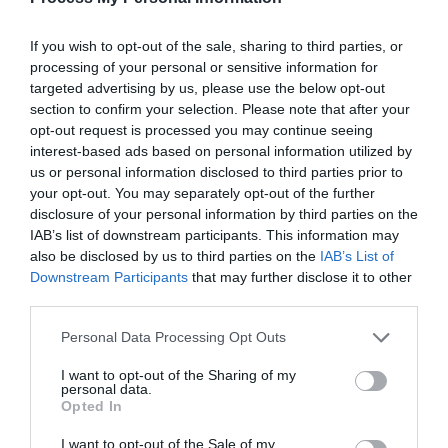
If you wish to opt-out of the sale, sharing to third parties, or
Το τελευταίο «Αντίο» στο Δημήτρη Κόλλια
processing of your personal or sensitive information for
θα γίνει στη θάλασσα
targeted advertising by us, please use the below opt-out
section to confirm your selection. Please note that after your
Την Κυριακή 10 Δεκέμβρη, θα πούμε το τελευταίο «αντίο»
opt-out request is processed you may continue seeing
στον Δημήτρη Κόλλια. Αυτό αναφέρει στο προσωπικό του
interest-based ads based on personal information utilized by
προφίλ ο Βασίλης Ζωνομέσης, αδελφικός φίλος του Δημήτρη.
us or personal information disclosed to third parties prior to
«Στην Ανάβυσσο, 12 το μεσημέρι, θα γίνει η συγκέντρωση,
your opt-out. You may separately opt-out of the further
στην γλίστρα. Από εκεί θα μεταφερθούμε στην νησίδα
disclosure of your personal information by third parties on the
Πάτροκλος με σκάφη, όπου η οικογένεια του Δημήτρη θα
IAB’s list of downstream participants. This information may
σκορπίσει την τέφρα του […]
also be disclosed by us to third parties on the
IAB’s List of
Downstream Participants
that may further disclose it to other
third parties.
Personal Data Processing Opt Outs
I want to opt-out of the Sharing of my
personal data.
Opted In
I want to opt-out of the Sale of my