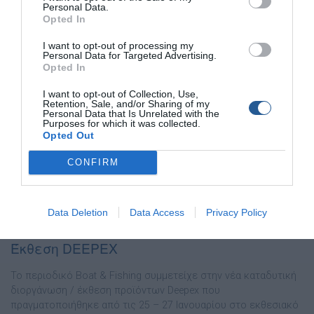
Personal Data.
Opted In
I want to opt-out of processing my
Personal Data for Targeted Advertising.
Opted In
Καλό ταξίδι Δημήτρη …
I want to opt-out of Collection, Use,
Retention, Sale, and/or Sharing of my
Personal Data that Is Unrelated with the
Purposes for which it was collected.
Ο Δημήτρης Κόλλιας δεν είναι πια μαζί μας. Η είδηση του
Opted Out
θανάτου του έπεσε σαν κεραυνός εν αιθρία στη κοινωνία του
ψαροτούφεκου και κανείς δεν μπορεί να πιστέψει το τραγικό
CONFIRM
γεγονός. Τέσσερις μήνες μετά τον σοβαρό τραυματισμό του,
και μετά από ένα μεγάλο διάστημα που έμεινε σε καταστολή, η
καρδιά του σταμάτησε να χτυπά. Ο […]
Data Deletion
Data Access
Privacy Policy
Έκθεση DEEPEX
Το περιοδικό Boat & Fishing συµµετείχε στην νέα καταδυτική
διοργάνωση / έκθεση προϊόντων Deepex που
πραγµατοποιήθηκε από τις 25 – 27 Ιανουαρίου στο εκθεσιακό