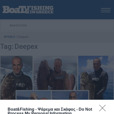
ΑΡΧΙΚΗ
ΝΕΑ
ΑΡΧΙΚΗ
/
Deepex
ΕΚΔΟΣΕΙΣ
Tag:
Deepex
ΨΑΡΕΜΑ ΑΠΟ ΑΚΤΗ
ΨΑΡΕΜΑ ΑΠΟ ΣΚΑΦΟΣ
ΨΑΡΟΤΟΥΦΕΚΟ
ΣΚΑΦΟΣ
VIDEO
ΕΞΟΠΛΙΣΜΟΣ
ΘΕΣΣΑΛΟΝΙΚΗ BOAT & FISHING SHOW 2025
BOAT & FISHING SHOW 2025
Boat&Fishing - Ψάρεμα και Σκάφος -
Do Not
Process My Personal Information