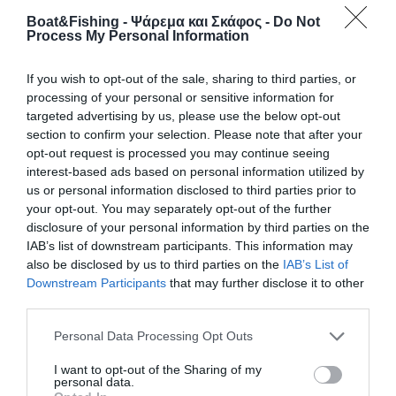
Κλοπή βάρκας από την περιοχή Κινέτας
Boat&Fishing - Ψάρεμα και Σκάφος -
Do Not
Process My Personal Information
Εκλάπη βάρκα με εξωλέμβια Yamaha 30hp τετράχρονη χτες
Τρίτη, 8 Σεπτεμβρίου 2020, μεταξύ 3 – 6 το πρωί από την
If you wish to opt-out of the sale, sharing to third parties, or
περιοχή Κινέτας. Η βάρκα βρισκόταν σε ρεμέντζο στη
processing of your personal or sensitive information for
θάλασσα, έξω από το κάμπινγκ Γλάρος. Παρακαλείται όποιος
targeted advertising by us, please use the below opt-out
είδε κάτι να ειδοποιήσει άμεσα τις αρχές.
section to confirm your selection. Please note that after your
opt-out request is processed you may continue seeing
interest-based ads based on personal information utilized by
us or personal information disclosed to third parties prior to
your opt-out. You may separately opt-out of the further
disclosure of your personal information by third parties on the
IAB’s list of downstream participants. This information may
also be disclosed by us to third parties on the
IAB’s List of
Downstream Participants
that may further disclose it to other
third parties.
Personal Data Processing Opt Outs
I want to opt-out of the Sharing of my
personal data.