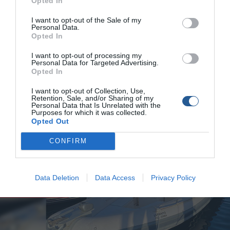
Opted In
Κλοπή πολυεστερικού σκάφους στη
Μαρίνα Γλυφάδας
I want to opt-out of the Sale of my
Personal Data.
Opted In
Πρόκειται για το δεύτερο σκάφος για το οποίο είχαμε γράψει
σχετικά, μαζί με το φουσκωτό Novamarine 6,5 μέτρα με
I want to opt-out of processing my
Personal Data for Targeted Advertising.
μηχανή Yamaha 115 hp την προχτές 30 Ιουνίου. Μιλήσαμε με
Opted In
τον ιδιοκτήτη του πολυεστερικού σκάφους ο οποίος
πιθανολογεί ότι κλάπηκε τα ξημερώματα της Πέμπτης 25
I want to opt-out of Collection, Use,
Ιουνίου 2020 από την θέση που ελλιμενιζόταν στη 4η Μαρίνα
Retention, Sale, and/or Sharing of my
Personal Data that Is Unrelated with the
Γλυφάδας. Το σκάφος είναι […]
Purposes for which it was collected.
Opted Out
CONFIRM
Data Deletion
Data Access
Privacy Policy