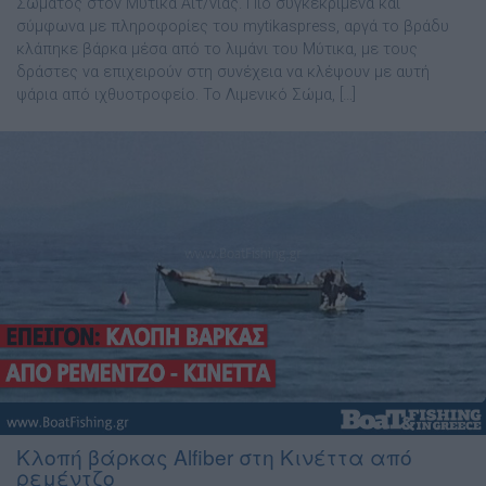
Σώματος στον Μύτικα Αιτ/νίας. Πιο συγκεκριμένα και
σύμφωνα με πληροφορίες του mytikaspress, αργά το βράδυ
κλάπηκε βάρκα μέσα από το λιμάνι του Μύτικα, με τους
δράστες να επιχειρούν στη συνέχεια να κλέψουν με αυτή
ψάρια από ιχθυοτροφείο. Το Λιμενικό Σώμα, […]
Κλοπή βάρκας Alfiber στη Κινέττα από
ρεμέντζο