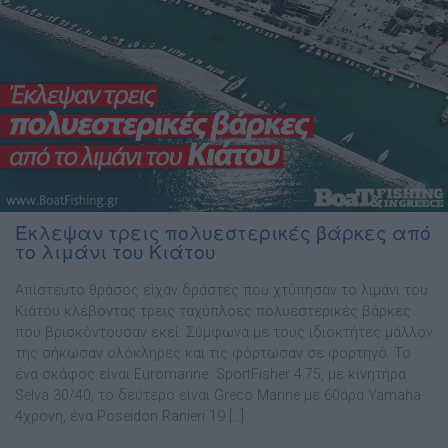
Έκλεψαν τρεις πολυεστερικές βάρκες από
το λιμάνι του Κιάτου
Απίστευτο θράσος είχαν δράστες που χτύπησαν το λιμάνι του
Κιάτου κλέβοντας τρεις ταχύπλοες πολυεστερικές βάρκες
που βρισκόντουσαν εκεί. Σύμφωνα με τους ιδιοκτήτες μάλλον
της σήκωσαν ολόκληρες και τις φόρτωσαν σε φορτηγό. Το
ένα σκάφος είναι Euromarine SportFisher 4.75, με κινητήρα
Selva 30/40, το δεύτερο είναι Greco Marine με 60άρα Yamaha
4χρονη, ένα Poseidon Ranieri 19 […]