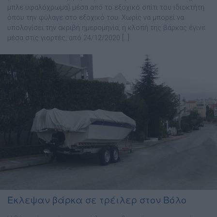
μπλε υφαλόχρωμα) μέσα από το εξοχικό σπίτι του ιδιοκτήτη
όπου την φύλαγε στο εξοχικό του. Χωρίς να μπορεί να
υπολογίσει την ακριβή ημερομηνία, η κλοπή της βάρκας έγινε
μέσα στις γιορτές, από 24/12/2020 […]
Έκλεψαν βάρκα σε τρέιλερ στον Βόλο