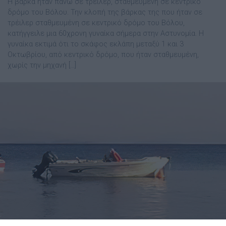
Η βάρκα ήταν πάνω σε τρέιλερ, σταθμευμένη σε κεντρικό
δρόμο του Βόλου. Την κλοπή της βάρκας της που ήταν σε
τρέιλερ σταθμευμένη σε κεντρικό δρόμο του Βόλου,
κατήγγειλε μια 60χρονη γυναίκα σήμερα στην Αστυνομία. Η
γυναίκα εκτιμά ότι το σκάφος εκλάπη μεταξύ 1 και 3
Οκτωβρίου, από κεντρικό δρόμο, που ήταν σταθμευμένη,
χωρίς την μηχανή […]