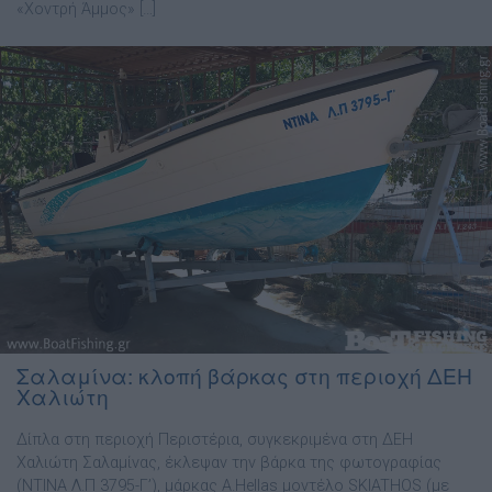
«Χοντρή Άμμος» […]
Σαλαμίνα: κλοπή βάρκας στη περιοχή ΔΕΗ
Χαλιώτη
Δίπλα στη περιοχή Περιστέρια, συγκεκριμένα στη ΔΕΗ
Χαλιώτη Σαλαμίνας, έκλεψαν την βάρκα της φωτογραφίας
(ΝΤΙΝΑ Λ.Π 3795-Γ’), μάρκας Α.Hellas μοντέλο SKIATHOS (με