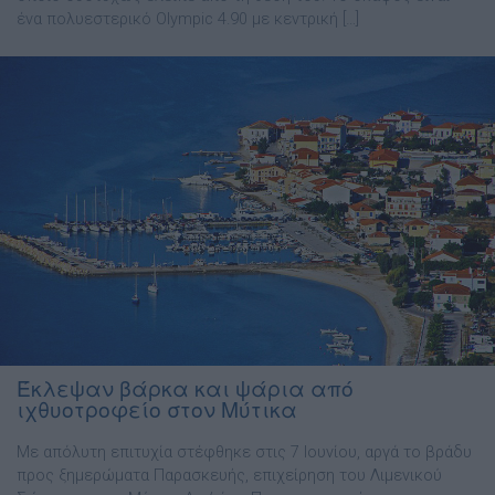
ένα πολυεστερικό Olympic 4.90 με κεντρική […]
Έκλεψαν βάρκα και ψάρια από
ιχθυοτροφείο στον Μύτικα
Με απόλυτη επιτυχία στέφθηκε στις 7 Ιουνίου, αργά το βράδυ
προς ξημερώματα Παρασκευής, επιχείρηση του Λιμενικού