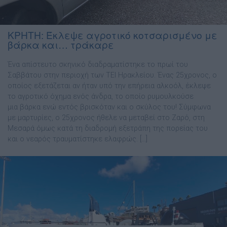
ΚΡΗΤΗ: Έκλεψε αγροτικό κοτσαρισμένο με
βάρκα και… τράκαρε
Ένα απίστευτο σκηνικό διαδραματίστηκε το πρωί του
Σαββάτου στην περιοχή των ΤΕΙ Ηρακλείου. Ένας 25χρονος, ο
οποίος εξετάζεται αν ήταν υπό την επήρεια αλκοόλ, έκλεψε
το αγροτικό όχημα ενός άνδρα, το οποίο ρυμουλκούσε
μια βάρκα ενώ εντός βρισκόταν και ο σκύλος του! Σύμφωνα
με μαρτυρίες, ο 25χρονος ήθελε να μεταβεί στο Ζαρό, στη
Μεσαρά όμως κατά τη διαδρομή εξετράπη της πορείας του
και ο νεαρός τραυματίστηκε ελαφρώς. […]