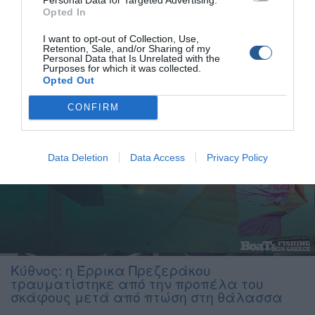
στην Κύθνο. Το υπερπολυτελές σκάφος «007» το οποίο έχει
Opted In
συνδέσει το όνομά του με τον James Bond, προσάραξε το
βράδυ της Παρασκευής στην Κύθνο και […]
I want to opt-out of Collection, Use,
Retention, Sale, and/or Sharing of my
Personal Data that Is Unrelated with the
Purposes for which it was collected.
Opted Out
CONFIRM
Data Deletion
Data Access
Privacy Policy
Κύθνος: η Έρρικα Πρεζεράκου
τραυματίστηκε από την προπέλα του
σκάφους μετά από πτώση στη θάλασσα