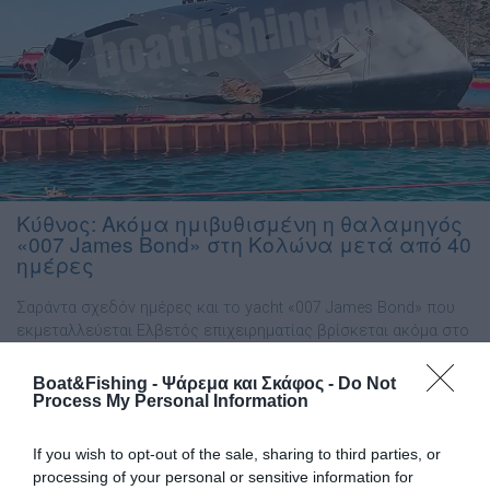
Κύθνος: Ακόμα ημιβυθισμένη η θαλαμηγός
«007 James Bond» στη Κολώνα μετά από 40
ημέρες
Σαράντα σχεδόν ημέρες και το yacht «007 James Bond» που
εκμεταλλεύεται Ελβετός επιχειρηματίας βρίσκεται ακόμα στο
ίδιο σημείο, στην γραφική παραλία Κολώνα της Κύθνου. Από
την πρώτη στιγμή, στις αρχές του Σεπτεμβρίου που το
Boat&Fishing - Ψάρεμα και Σκάφος -
Do Not
σκάφος προσάραξε, ξεκίνησαν διαδικασίες για την
Process My Personal Information
απομάκρυνσή του. Για το λόγο αυτό, έφτασε στην Κύθνο
εταιρεία που δραστηριοποιείται στις ανελκύσεις και εξετάζει
If you wish to opt-out of the sale, sharing to third parties, or
τον […]
processing of your personal or sensitive information for