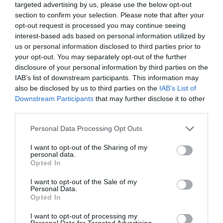
targeted advertising by us, please use the below opt-out
section to confirm your selection. Please note that after your
opt-out request is processed you may continue seeing
interest-based ads based on personal information utilized by
us or personal information disclosed to third parties prior to
your opt-out. You may separately opt-out of the further
disclosure of your personal information by third parties on the
IAB’s list of downstream participants. This information may
also be disclosed by us to third parties on the
IAB’s List of
Downstream Participants
that may further disclose it to other
third parties.
Personal Data Processing Opt Outs
I want to opt-out of the Sharing of my
Κύθνος: Βυθίστηκε κατά το ήμισυ η διάσημη
personal data.
Opted In
θαλαμηγός «007»
I want to opt-out of the Sale of my
Το υπερπολυτελές σκάφος που εντυπωσίαζε στο πέρασμά
Personal Data.
του παρουσίασε εισροή υδάτων και βυθίστηκε Μια από τις πιο
Opted In
διάσημες θαλαμηγούς παγκοσμίως – λόγω του ιδιαίτερου
I want to opt-out of processing my
στυλ που έχει – βρέθηκε σε ημιβυθισμένη κατάσταση
Personal Data for Targeted Advertising.