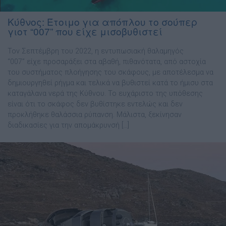
Κύθνος: Έτοιμο για απόπλου το σούπερ
γιοτ “007” που είχε μισοβυθιστεί
Τον Σεπτέμβρη του 2022, η εντυπωσιακή θαλαμηγός
“007” είχε προσαράξει στα αβαθή, πιθανότατα, από αστοχία
του συστήματος πλοήγησης του σκάφους, με αποτέλεσμα να
δημιουργηθεί ρήγμα και τελικά να βυθιστεί κατά το ήμισυ στα
καταγάλανα νερά της Κύθνου. Το ευχάριστο της υπόθεσης
είναι ότι το σκάφος δεν βυθίστηκε εντελώς και δεν
προκλήθηκε θαλάσσια ρύπανση. Μάλιστα, ξεκίνησαν
διαδικασίες για την απομάκρυνσή […]