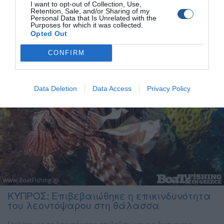
I want to opt-out of Collection, Use,
αναφορές για μεγάλους αριθμούς λεοντόψαρων σε Σούγια,
Retention, Sale, and/or Sharing of my
Personal Data that Is Unrelated with the
Παλαιόχωρα αλλά και Σφακιά. Μοναδικό τρόπος
Purposes for which it was collected.
αντιμετώπισης των λεοντόψαρων… το εκτεταμένο ψάρεμα […]
Opted Out
CONFIRM
Data Deletion
Data Access
Privacy Policy
ΚΥΠΡΟΣ: Επιβεβαιώθηκε η επικινδυνότητα
του λεοντόψαρου στη θάλασσα