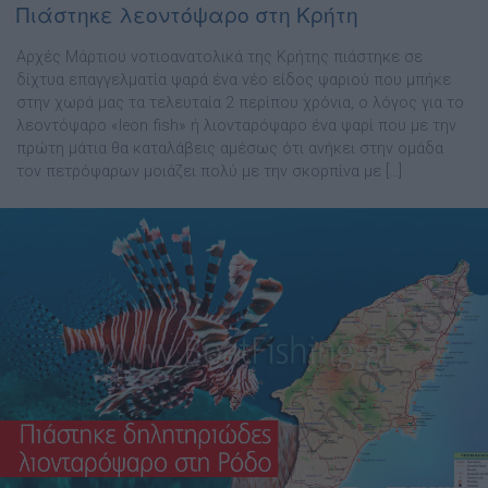
Πιάστηκε λεοντόψαρο στη Κρήτη
Αρχές Μάρτιου νοτιοανατολικά της Κρήτης πιάστηκε σε
δίχτυα επαγγελματία ψαρά ένα νέο είδος ψαριού που μπήκε
στην χωρά μας τα τελευταία 2 περίπου χρόνια, ο λόγος για το
λεοντόψαρο «leon fish» ή λιονταρόψαρο ένα ψαρί που με την
πρώτη μάτια θα καταλάβεις αμέσως ότι ανήκει στην ομάδα
τον πετρόψαρων μοιάζει πολύ με την σκορπίνα με […]