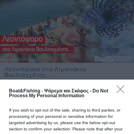
Λεοντόψαρο στα Λιμανάκια
Βουλιαγμένης…
Δυστυχώς τα λεοντόψαρα έκαναν την εμφάνιση τους και στην
Boat&Fishing - Ψάρεμα και Σκάφος -
Do Not
Αττική, το συγκεκριμένο εμφανίστηκε στα Λιμανάκια
Process My Personal Information
Βουλιαγμένης Το Σάββατο 18 Ιουλίου στις 9:30 πμ ο
εκπαιδευτής ελεύθερης κατάδυσης Κώστας Μαδούρος πήγε
If you wish to opt-out of the sale, sharing to third parties, or
με τους μαθητές του για εκπαίδευση στο δημοφιλές
processing of your personal or sensitive information for
καταδυτικό σημείο που βρίσκεται στο 2ο Λιμανάκι
targeted advertising by us, please use the below opt-out
Βουλιαγμένης. Με το που μπήκε στο νερό και σε βάθος μόλις
section to confirm your selection. Please note that after your
[…]