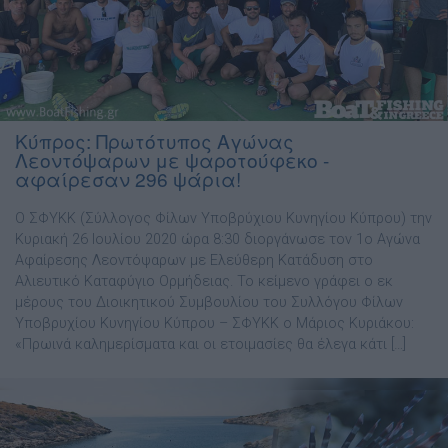
Κύπρος: Πρωτότυπος Αγώνας
Λεοντόψαρων με ψαροτούφεκο -
αφαίρεσαν 296 ψάρια!
O ΣΦΥΚΚ (Σύλλογος Φίλων Υποβρύχιου Κυνηγίου Κύπρου) την
Κυριακή 26 Ιουλίου 2020 ώρα 8:30 διοργάνωσε τον 1ο Αγώνα
Αφαίρεσης Λεοντόψαρων με Ελεύθερη Κατάδυση στο
Αλιευτικό Καταφύγιο Ορμήδειας. Το κείμενο γράφει ο εκ
μέρους του Διοικητικού Συμβουλίου του Συλλόγου Φίλων
Υποβρυχίου Κυνηγίου Κύπρου – ΣΦΥΚΚ ο Μάριος Κυριάκου:
«Πρωινά καλημερίσματα και οι ετοιμασίες θα έλεγα κάτι […]