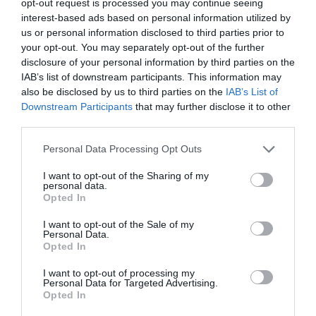
opt-out request is processed you may continue seeing
interest-based ads based on personal information utilized by
us or personal information disclosed to third parties prior to
your opt-out. You may separately opt-out of the further
disclosure of your personal information by third parties on the
IAB’s list of downstream participants. This information may
also be disclosed by us to third parties on the
IAB’s List of
Downstream Participants
that may further disclose it to other
third parties.
Personal Data Processing Opt Outs
I want to opt-out of the Sharing of my
personal data.
Opted In
Ξεπερνάει κάθε προηγούμενο ο αριθμός
I want to opt-out of the Sale of my
Personal Data.
λεοντόψαρων στις θάλασσες των Χανίων
Opted In
Ξεπερνάει κάθε προηγούμενο ο αριθμός λεοντόψαρων που
I want to opt-out of processing my
πιάνουν φέτος στα δίχτυα τους ψαράδες στα νότια του Νομού
Personal Data for Targeted Advertising.
Opted In
Χανίων! Το πρόβλημα είναι πιο οξυμένο από κάθε άλλη χρονιά
και ειδικά τις τελευταίες ημέρες στα Χανιώτικα Νέα υπήρξαν