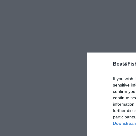
Boat&Fish
If you wish 
sensitive in
confirm you
continue se
information 
further disc
participants
Downstream 