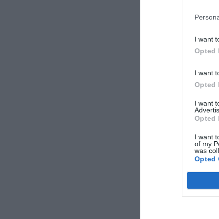
Persona
I want t
Opted 
I want t
Opted 
I want 
Advertis
Opted 
I want t
of my P
was col
Opted 