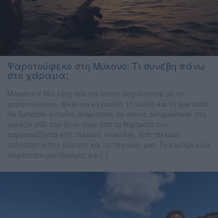
Ψαροτούφεκο στη Μύκονο: Τι συνέβη πάνω
στο χάραμα;
Μαγιάτικο! Μια λέξη που για όσους ασχολούνται με το
ψαροντούφεκο, αρκεί για να γεμίσει το μυαλό και τη φαντασία.
Να ξυπνήσει έντονες αναμνήσεις σε όσους ανταμώθηκαν στο
γαλάζιο μαζί του! Είναι ίσως από τα θηράματα που
παρουσιάζονται είτε τελείως «εύκολα», είτε τελείως
απλησίαστα στις βουτιές και τις τεχνικές μας. Το καρτέρι είναι
σαφέστατα μονόδρομος και […]