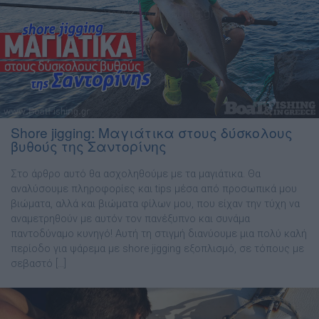
Shore jigging: Μαγιάτικα στους δύσκολους
βυθούς της Σαντορίνης
Στο άρθρο αυτό θα ασχοληθούµε µε τα μαγιάτικα. Θα
αναλύσουµε πληροφορίες και tips µέσα από προσωπικά µου
βιώµατα, αλλά και βιώµατα φίλων µου, που είχαν την τύχη να
αναµετρηθούν µε αυτόν τον πανέξυπνο και συνάµα
παντοδύναµο κυνηγό! Αυτή τη στιγµή διανύουµε µια πολύ καλή
περίοδο για ψάρεµα µε shore jigging εξοπλισµό, σε τόπους µε
σεβαστό […]