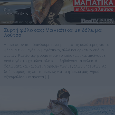
Συρτή φύλακας: Μαγιάτικα με δόλωμα
λούτσο
Η περίοδος που διανύουµε είναι µια από τις καλύτερες για το
ψάρεµα των µεγάλων µαγιάτικων, αλλά και αρκετών ακόµα
ψαριών. Καθώς αφήνουµε πίσω το καλοκαίρι και µπαίνουµε
σιγά-σιγά στο χειµώνα, όλο και πληθαίνουν τα εκλεκτά
δολώµατα και «ανοίγει η όρεξη» των µεγάλων θηρευτών. Ας
δούµε όµως τις λεπτοµέρειες για το ψάρεµά µας. Αφού
εξασφαλίσουµε αρκετά […]