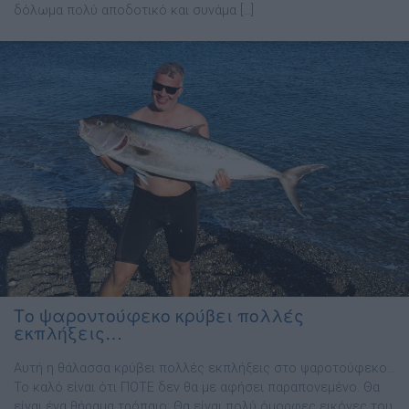
δόλωµα πολύ αποδοτικό και συνάµα […]
Το ψαροντούφεκο κρύβει πολλές
εκπλήξεις…
Αυτή η θάλασσα κρύβει πολλές εκπλήξεις στο ψαροτούφεκο…
Το καλό είναι ότι ΠΟΤΕ δεν θα με αφήσει παραπονεμένο. Θα
είναι ένα θήραμα τρόπαιο; Θα είναι πολύ όμορφες εικόνες του