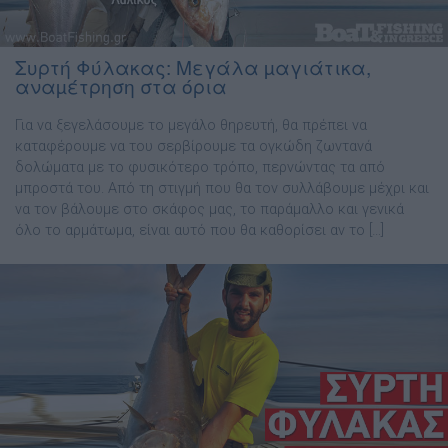
Συρτή Φύλακας: Μεγάλα µαγιάτικα,
αναµέτρηση στα όρια
Για να ξεγελάσουµε το µεγάλο θηρευτή, θα πρέπει να
καταφέρουµε να του σερβίρουµε τα ογκώδη ζωντανά
δολώµατα µε το φυσικότερο τρόπο, περνώντας τα από
µπροστά του. Από τη στιγµή που θα τον συλλάβουµε µέχρι και
να τον βάλουµε στο σκάφος µας, το παράµαλλο και γενικά
όλο το αρµάτωµα, είναι αυτό που θα καθορίσει αν το […]