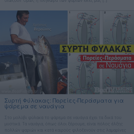
διώξουν. Όµως η πληθώρα των ψαριών εκεί, µας […]
Συρτή Φύλακας: Πορείες-Περάσματα για
ψάρεμα σε ναυάγια
Στο μολύβι φύλακα το ψάρεμα σε ναυάγια έχει τα δικά του
μυστικά. Τα ναυάγια, όπως όλοι ξέρουµε, είναι πόλος έλξης
πολλών ψαριών και κατά καιρούς φιλοξενούν στις λαµαρίνες