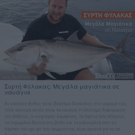
Συρτή Φύλακας: Μεγάλα μαγιάτικα σε
ναυάγια
Αν κάποιος βυθός είναι ιδιαίτερα δύσκολος στο ψάρεµά του,
τότε σίγουρα αυτός είναι τα ναυάγια. Η απότοµη διακύµανση
του βάθους, οι κοφτερές λαµαρίνες, τα ξάρτια που εξέχουν,
τα στρωµένα δίκτυα στο βυθό και τα καλουµέτα από τις
λάµπες του γρι γρι που αιωρούνται, είναι αρκετά για να σε