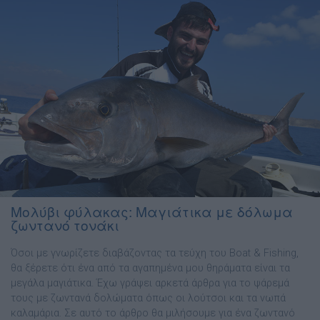
Mολύβι φύλακας: Μαγιάτικα με δόλωμα
ζωντανό τονάκι
Όσοι µε γνωρίζετε διαβάζοντας τα τεύχη του Boat & Fishing,
θα ξέρετε ότι ένα από τα αγαπηµένα µου θηράµατα είναι τα
µεγάλα µαγιάτικα. Έχω γράψει αρκετά άρθρα για το ψάρεµά
τους µε ζωντανά δολώµατα όπως οι λούτσοι και τα νωπά
καλαµάρια. Σε αυτό το άρθρο θα µιλήσουµε για ένα ζωντανό