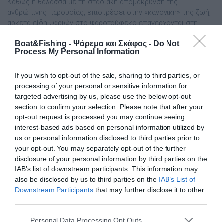
Καθώς η θάλασσα με τη σταδιακή απομάκρυνση της
ανθρώπινης παρουσίας, επιστρέφει στην «κανονική» της ζωή,
αρκετά είδη ψαριών στο ψαροτούφεκο επανέρχονται στη
ρηχή ζώνη. Ένα από τα πιο εξεζητημένα είναι και το μαγιάτικο.
Boat&Fishing - Ψάρεμα και Σκάφος -
Do Not
Πρόκειται για ένα ψάρι από τους μεγαλύτερους θηρευτές στις
Process My Personal Information
ελληνικές μας θάλασσες, το οποίο μπορεί να ξεπεράσει
ακόμη και τα 50 κιλά […]
If you wish to opt-out of the sale, sharing to third parties, or
processing of your personal or sensitive information for
targeted advertising by us, please use the below opt-out
section to confirm your selection. Please note that after your
opt-out request is processed you may continue seeing
interest-based ads based on personal information utilized by
us or personal information disclosed to third parties prior to
your opt-out. You may separately opt-out of the further
disclosure of your personal information by third parties on the
IAB’s list of downstream participants. This information may
also be disclosed by us to third parties on the
IAB’s List of
Downstream Participants
that may further disclose it to other
third parties.
Personal Data Processing Opt Outs