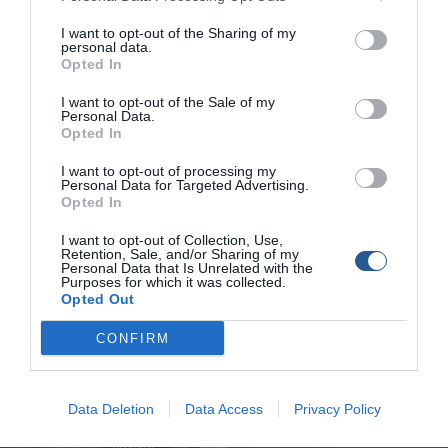
Συρτή φύλακας: Μαγιάτικο VS Ξιφία
I want to opt-out of the Sharing of my
personal data.
Πριν µερικές ηµέρες, «πήρα» στη συρτή µε µολύβι φύλακα ένα
Opted In
µαγιάτικο περίπου τριάντα κιλά. Συµφωνώ, δεν είναι τίποτα
σπουδαίο, παρόλο που τα εργαλεία µου ήταν σχετικά «λεπτά»
I want to opt-out of the Sale of my
Personal Data.
για το µέγεθος του ψαριού. Το δόλωµά µου ήταν νωπό
Opted In
καλαµάρι, το οποίο είχα καταψύξει προσεκτικά την περίοδο
που αυτά γιαλώνουν. Σήµερα, λόγω εποχής, είναι δύσκολο να
I want to opt-out of processing my
βρεθούν […]
Personal Data for Targeted Advertising.
Opted In
I want to opt-out of Collection, Use,
Retention, Sale, and/or Sharing of my
Personal Data that Is Unrelated with the
Purposes for which it was collected.
Opted Out
CONFIRM
Data Deletion
Data Access
Privacy Policy