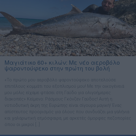
Μαγιάτικο 60+ κιλών: Με νέο αεροβόλο
ψαροντούφεκο στην πρώτη του βολή
«Το πρώτο μου αεροβόλο ψαροντούφεκο αποτελούσε
επιτέλους κομμάτι του εξοπλισμού μου! Με την οικογένειά
μου μόλις είχαμε φτάσει στη Γαύδο για ολιγοήμερες
διακοπές» Κείμενο: Ράσμους Γκόνζεν Γαύδος! Αυτή η
νοτιοδυτική άκρη της Ευρώπης είναι σίγουρα μαγική! Ένας
απίστευτος προορισμός για όλους που συνδυάζει μια γαλήνια
και χαλαρωτική ατμόσφαιρα, με αρκετές όμορφες πεζοπορίες
όπου οι μικροί […]