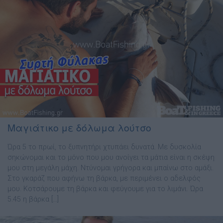
Mαγιάτικο με δόλωμα λούτσο
Ώρα 5 το πρωί, το ξυπνητήρι χτυπάει δυνατά. Με δυσκολία
σηκώνοµαι και το µόνο που µου ανοίγει τα µάτια είναι η σκέψη
µου στη µεγάλη µάχη. Ντύνοµαι γρήγορα και µπαίνω στο αµάξι.
Στο γκαράζ που αφήνω τη βάρκα, µε περιµένει ο αδελφός
µου. Κοτσάρουµε τη βάρκα και φεύγουµε για το λιµάνι. Ώρα
5.45 η βάρκα […]