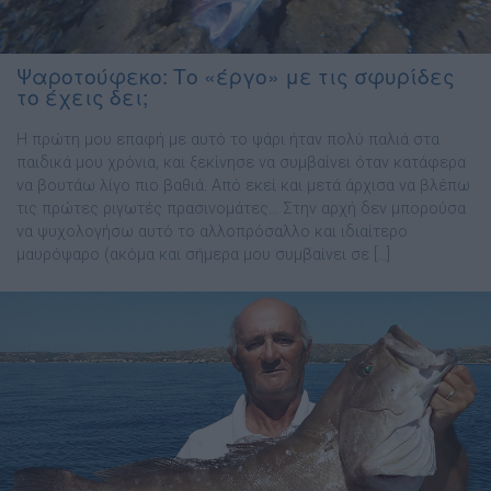
Ψαροτούφεκο: Το «έργο» με τις σφυρίδες
το έχεις δει;
Η πρώτη μου επαφή με αυτό το ψάρι ήταν πολύ παλιά στα
παιδικά μου χρόνια, και ξεκίνησε να συμβαίνει όταν κατάφερα
να βουτάω λίγο πιο βαθιά. Από εκεί και μετά άρχισα να βλέπω
τις πρώτες ριγωτές πρασινομάτες… Στην αρχή δεν μπορούσα
να ψυχολογήσω αυτό το αλλοπρόσαλλο και ιδιαίτερο
μαυρόψαρο (ακόμα και σήμερα μου συμβαίνει σε […]