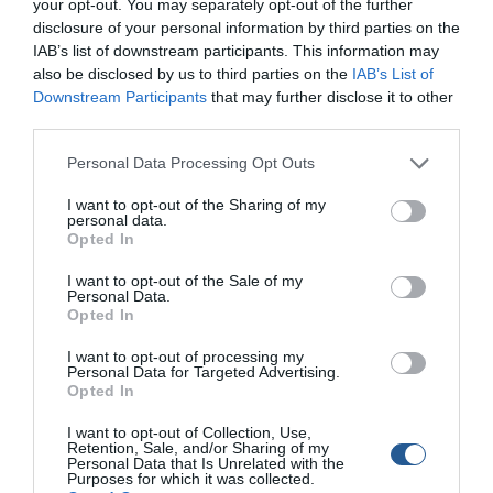
your opt-out. You may separately opt-out of the further
disclosure of your personal information by third parties on the
IAB’s list of downstream participants. This information may
also be disclosed by us to third parties on the
IAB’s List of
Downstream Participants
that may further disclose it to other
third parties.
Personal Data Processing Opt Outs
I want to opt-out of the Sharing of my
personal data.
Ψάρεμα Slow Pitch Jigging για μεγάλες
Opted In
σφυρίδες: Με ζωντανό, σιλικόνες ή
πλάνους
I want to opt-out of the Sale of my
Personal Data.
Opted In
Στο ψάρεµα των µεγάλων σφυρίδων, µπορούµε να
χρησιµοποιήσουµε από ζωντανό δόλωµα έως πλάνους και
I want to opt-out of processing my
σιλικόνες. Είναι το ψάρι που µε έχει κερδίσει, κυρίως γιατί
Personal Data for Targeted Advertising.
Opted In
χρειάζεται καλή ανίχνευση του βυθού µε το βυθόµετρό µας
και άριστη γνώση των λειτουργικών και των δυνατοτήτων του,
I want to opt-out of Collection, Use,
ώστε να αποκωδικοποιήσουµε την εικόνα και να καταλάβουµε
Retention, Sale, and/or Sharing of my
Personal Data that Is Unrelated with the
αν υπάρχει κάποια σφυρίδα «πατωµένη». […]
Purposes for which it was collected.