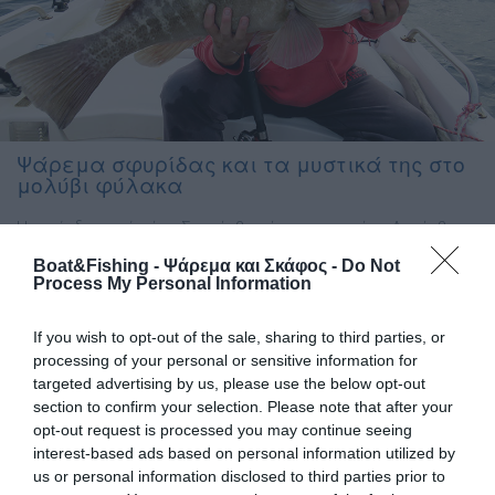
Ψάρεμα σφυρίδας και τα μυστικά της στο
μολύβι φύλακα
Η περίοδος από µέσα Σεπτέµβρη έως και τα µέσα ∆εκέµβρη,
είναι η καλύτερη για την τεχνική του µολυβιού φύλακα και
Boat&Fishing - Ψάρεμα και Σκάφος -
Do Not
ιδιαίτερα για το ψάρεµα της σφυρίδας. Με την τεχνική αυτή
Process My Personal Information
ξεγελάµε ακόµα και τα πιο πονηρά ψάρια, όπως η σφυρίδα,
που άλλες εποχές και µε διαφορετικές τεχνικές δεν
If you wish to opt-out of the sale, sharing to third parties, or
τσιµπούν, «κλειδοστοµιάζουν» όπως συνηθίζουµε να λέµε στο
processing of your personal or sensitive information for
[…]
targeted advertising by us, please use the below opt-out
section to confirm your selection. Please note that after your
opt-out request is processed you may continue seeing
interest-based ads based on personal information utilized by
us or personal information disclosed to third parties prior to