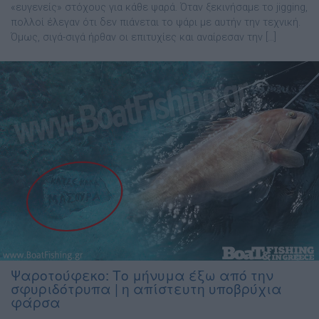
«ευγενείς» στόχους για κάθε ψαρά. Όταν ξεκινήσαµε το jigging,
πολλοί έλεγαν ότι δεν πιάνεται το ψάρι µε αυτήν την τεχνική.
Όµως, σιγά-σιγά ήρθαν οι επιτυχίες και αναίρεσαν την […]
Ψαροτούφεκο: Το μήνυμα έξω από την
σφυριδότρυπα | η απίστευτη υποβρύχια
φάρσα