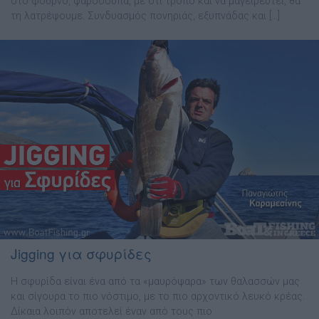
στο φούρνο, ψαρόσουπα, µε ότι τρόπο και να µαγειρευτεί, θα
τη λατρέψουµε. Συνδυασµός πονηριάς, εξυπνάδας και […]
Jigging για σφυρίδες
Η σφυρίδα είναι ένα από τα «µαυρόψαρα» των θαλασσών µας
και σίγουρα το πιο νόστιµο, µε το πιο αρχοντικό λευκό κρέας.
∆ίκαια λοιπόν αποτελεί έναν από τους πιο