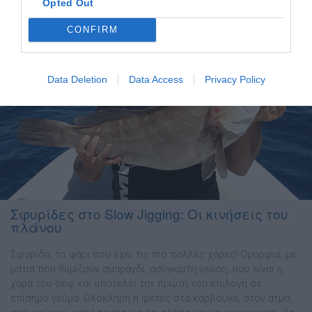
Opted Out
CONFIRM
Data Deletion
Data Access
Privacy Policy
Σφυρίδες στο Slow Jigging: Οι κινήσεις του
πλάνου
Σφυρίδα, το ψάρι που έχει τις πιο πολλές χάρες! Οµορφιά, µε
µάτια που θυµίζουν σµαράγδι, ασύγκριτη γεύση, που είναι η
χαρά του σεφ και αποτελεί την πρώτη του επιλογή σε
επίσηµο γεύµα. Ολόκληρη ή φέτες στα κάρβουνα, στον ατµό,