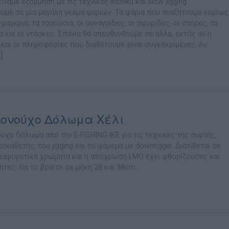
ινάµε εξόρµηση µε τις τεχνικές inchiku και slow jigging
υμε σε μια μεγάλη γκάμα ψαριών. Τα ψάρια που αναζητούµε κυρίως
α φαγκριά, τα τσαούσια, οι συναγρίδες, οι σφυρίδες, οι στήρες, τα
α και οι ντάσκες. Σπάνια θα απευθυνθούµε σε άλλα, εκτός αν η
 και οι πληροφορίες που διαθέτουµε είναι συγκεκριµένες. Αν
]
κονούχο Δόλωμα Χέλι
ύχο δόλωμα από την E-FISHING IKE για τις τεχνικές της συρτής,
οκαθετής, του jigging και το ψάρεμα με downrigger. Διατίθεται σε
ιαφορετικά χρώματα και η απόχρωση LMO έχει φθορίζουσες και
τητες. Θα το βρείτε σε μήκη 28 και 38cm.