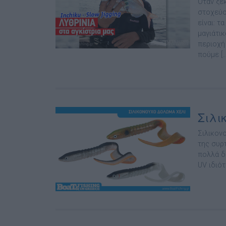
Όταν ξεκ
στοχεύο
είναι: τ
µαγιάτικ
περιοχή
πούµε […
Σιλι
Σιλικονο
της συρτ
πολλά δ
UV ιδιό