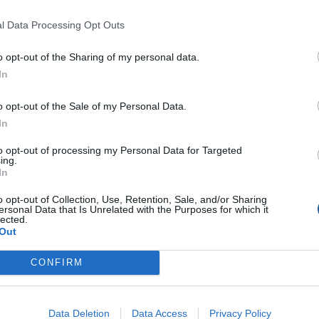
 με τους εξειδικευμένους συμβούλους της, θα […]
l Data Processing Opt Outs
o opt-out of the Sharing of my personal data.
In
ητά σιλικόνης LB SANDEEL SLUGS της
o opt-out of the Sale of my Personal Data.
AGE GEAR
In
 σιλικόνης LB SANDEEL SLUGS της SAVAGE GEAR Τα χελάκια της
to opt-out of processing my Personal Data for Targeted
Gear είναι η πρωτότυπη και αξεπέραστη αποµίµηση του φυσικού
ing.
ος Sandeel. Η συγκεκριµένη σειρά LB Sandeel αποτελείται από
In
χεδιασµένα saltwater σιλικονούχα, ιδανικά για λαυράκια και άλλα
o opt-out of Collection, Use, Retention, Sale, and/or Sharing
κά µε µασίφ µπροστινό µέρος και κοίλη ουρά που προσφέρει
ersonal Data that Is Unrelated with the Purposes for which it
loating πλευστότητα. Λόγω της µοναδικής […]
lected.
Out
CONFIRM
Data Deletion
Data Access
Privacy Policy