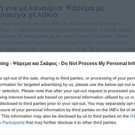
ή για μελανούρια: Ψάρεµα µε
κονούχα χελάκια
 για μελανούρια, είναι ένα εύκολο, αποδοτικό και ξεκούραστο
 Ιδίως το ψάρεμα με σιλικονούχα χελάκια μπορεί να δώσει αρκετά
ακόμα και σε πονηρεμένα σημεία όπως λιμάνια ή συχνούς κάβους.
α χρειάζεται ιδιαίτερες γνώσεις, η συρτή αφρού (ελαφριά συρτή)
να πραγματοποιηθεί ακόμα και χωρίς καλάμι. Με μία καρούλα μερικά
τονιάς […]
ing - Ψάρεμα και Σκάφος -
Do Not Process My Personal Inf
to opt-out of the sale, sharing to third parties, or processing of your per
formation for targeted advertising by us, please use the below opt-out s
ονούχα τεχνητά Fiiish από το Dilaveris
r selection. Please note that after your opt-out request is processed y
ng
eing interest-based ads based on personal information utilized by us or
disclosed to third parties prior to your opt-out. You may separately opt-
κά σιλικονούχα τεχνητά Fiiish από το Dilaveris Fishing Η πιο
losure of your personal information by third parties on the IAB’s list of
νής και αποδοτική σιλικόνη της ελληνικής αγοράς! Τα τεχνητά
. This information may also be disclosed by us to third parties on the
IA
 Fiiish θα τα βρείτε στο κατάστημα Dilaveris Fishing του Γιώργου
Participants
that may further disclose it to other third parties.
η. Τα Fiiish στοχεύουν σε μεγάλη ποικιλία θηραμάτων και
ται σε σε πλήρη γκάμα χρωμάτων και μεγεθών. Η εταιρεία Dilaveris