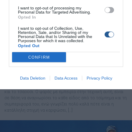
I want to opt-out of processing my
Personal Data for Targeted Advertising.
Opted In
I want to opt-out of Collection, Use,
Retention, Sale, and/or Sharing of my
Personal Data that Is Unrelated with the
Purposes for which it was collected.
Opted Out
CONFIRM
Συρτή φύλακας στα βαθιά για μαγιάτικα
και τσαούσια
Data Deletion
Data Access
Privacy Policy
∆ύο από τα εκλεκτά θηράµατα που θα συναντήσουµε στα
βαθιά ψαρέµατα µε την τεχνική του φύλακα, είναι το µαγιάτικο
και το τσαούσι. Ο ψαράς µε εµπειρία στην τεχνική αυτή, είναι
σε θέση να αναγνωρίσει το κάθε είδος από το τσίµπηµα και τη
συµπεριφορά του, ενώ γνωρίζει πολύ καλά πότε είναι η
κατάλληλη στιγµή να καρφώσει, […]