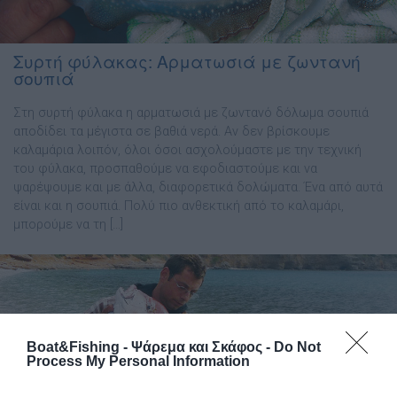
Συρτή φύλακας: Αρματωσιά με ζωντανή
σουπιά
Στη συρτή φύλακα η αρματωσιά με ζωντανό δόλωμα σουπιά
αποδίδει τα µέγιστα σε βαθιά νερά. Αν δεν βρίσκουµε
καλαµάρια λοιπόν, όλοι όσοι ασχολούµαστε µε την τεχνική
του φύλακα, προσπαθούµε να εφοδιαστούµε και να
ψαρέψουµε και µε άλλα, διαφορετικά δολώµατα. Ένα από αυτά
είναι και η σουπιά. Πολύ πιο ανθεκτική από το καλαµάρι,
µπορούµε να τη […]
Boat&Fishing - Ψάρεμα και Σκάφος -
Do Not
Process My Personal Information