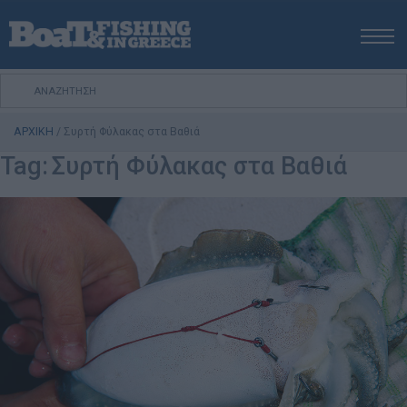
ΑΡΧΙΚΗ
ΝΕΑ
ΑΡΧΙΚΗ
/
Συρτή Φύλακας στα Βαθιά
ΕΚΔΟΣΕΙΣ
Tag:
Συρτή Φύλακας στα Βαθιά
ΨΑΡΕΜΑ ΑΠΟ ΑΚΤΗ
ΨΑΡΕΜΑ ΑΠΟ ΣΚΑΦΟΣ
ΨΑΡΟΤΟΥΦΕΚΟ
ΣΚΑΦΟΣ
VIDEO
ΕΞΟΠΛΙΣΜΟΣ
ΘΕΣΣΑΛΟΝΙΚΗ BOAT & FISHING SHOW 2025
BOAT & FISHING SHOW 2025