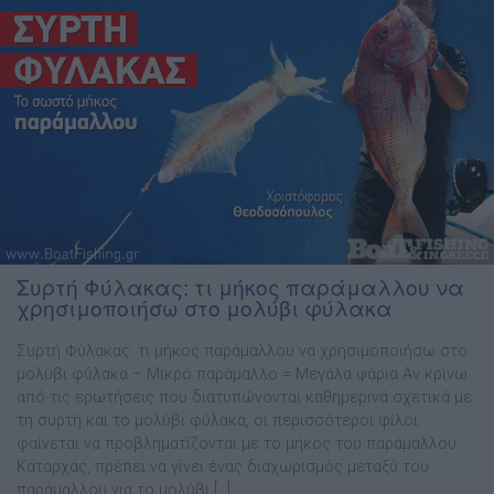
Συρτή Φύλακας: τι μήκος παράμαλλου να
χρησιμοποιήσω στο μολύβι φύλακα
Συρτή Φύλακας: τι μήκος παράμαλλου να χρησιμοποιήσω στο
μολύβι φύλακα – Μικρό παράμαλλο = Μεγάλα ψάρια Αν κρίνω
από τις ερωτήσεις που διατυπώνονται καθηµερινά σχετικά µε
τη συρτή και το µολύβι φύλακα, οι περισσότεροι φίλοι
φαίνεται να προβληµατίζονται µε το µήκος του παράµαλλου.
Καταρχάς, πρέπει να γίνει ένας διαχωρισµός µεταξύ του
παράµαλλου για το µολύβι […]