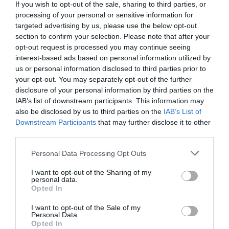
If you wish to opt-out of the sale, sharing to third parties, or
processing of your personal or sensitive information for
targeted advertising by us, please use the below opt-out
section to confirm your selection. Please note that after your
opt-out request is processed you may continue seeing
interest-based ads based on personal information utilized by
Συρτή Φύλακας: Ψάρεµα στα 120+ µέτρα
us or personal information disclosed to third parties prior to
your opt-out. You may separately opt-out of the further
disclosure of your personal information by third parties on the
Ο φύλακας στα βαθιά νερά, είναι µια τεχνική εύκολα
IAB’s list of downstream participants. This information may
προσαρµόσιµη σε όποιο βάθος επιλέξουµε να ψαρέψουµε.
also be disclosed by us to third parties on the
IAB’s List of
Στην κατάσταση και διαµόρφωση του βυθού (ντέµατα,
Downstream Participants
that may further disclose it to other
απότοµες αυξοµειώσεις) και τις εκάστοτε επικρατούσες
third parties.
συνθήκες (ρέµατα, διαύγεια, συνθήκες φωτός). Οι πάσης
φύσης ιδιαιτερότητες σχετίζονται άµεσα µε το-σχετικά-
Personal Data Processing Opt Outs
µεγάλο βάθος, και καθιστούν την τεχνική αρκετά
εξειδικευµένη σε ότι έχει να κάνει µε […]
I want to opt-out of the Sharing of my
personal data.
Opted In
I want to opt-out of the Sale of my
Personal Data.
Opted In