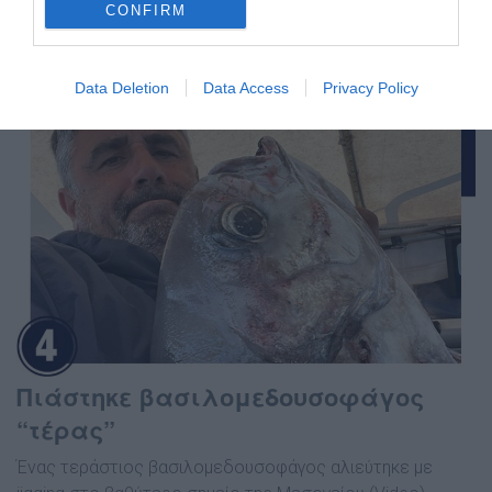
καθεστώς σε ότι αφορά τις άδειες ερασιτεχνικής
CONFIRM
αλιείας, ατομικές και σκάφους.
Data Deletion
Data Access
Privacy Policy
Πιάστηκε βασιλομεδουσοφάγος
“τέρας”
Ένας τεράστιος βασιλομεδουσοφάγος αλιεύτηκε με