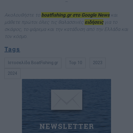
–
Ακολουθήστε το
boatfishing.gr στο Google News
και
μάθετε πρώτοι όλες τις θαλασσινές
ειδήσεις
για το
σκάφος, το ψάρεμα και την κατάδυση από την Ελλάδα και
τον κόσμ
ο.
Tags
Ιστοσελίδα BoatFishing.gr
Top 10
2023
2024