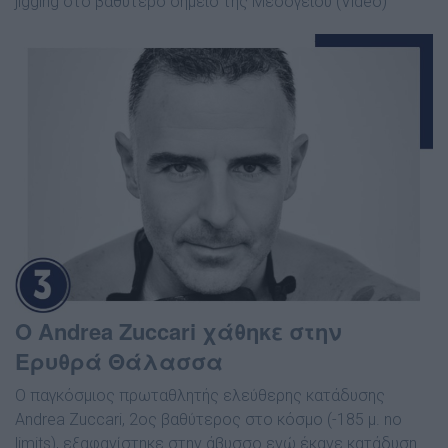
jigging στο βαθύτερο σημείο της Μεσογείου (Video)
O Andrea Zuccari χάθηκε στην
Ερυθρά Θάλασσα
Ο παγκόσμιος πρωταθλητής ελεύθερης κατάδυσης
Andrea Zuccari, 2ος βαθύτερος στο κόσμο (-185 μ. no
limits), εξαφανίστηκε στην άβυσσο ενώ έκανε κατάδυση