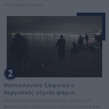
στην Ερυθρά Θάλασσα.
Θεσσαλονίκη: ξαφνικά ο
Θερμαϊκός γέμισε ψάρια
Μπροστά από μία έκπληξη βρέθηκαν ερασιτέχνες
ψαράδες αφού άρχισαν όλοι να βγάζουν μεγάλα ψάρια.