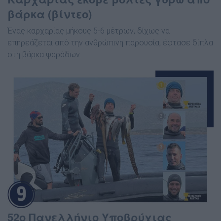
βάρκα (βίντεο)
Ένας καρχαρίας μήκους 5-6 μέτρων, δίχως να
επηρεάζεται από την ανθρώπινη παρουσία, έφτασε δίπλα
στη βάρκα ψαράδων.
52ο Πανελλήνιο Υποβρύχιας