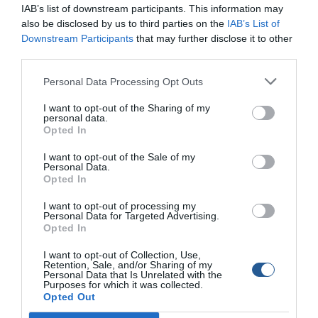
IAB’s list of downstream participants. This information may
also be disclosed by us to third parties on the
IAB’s List of
Downstream Participants
that may further disclose it to other
third parties.
Personal Data Processing Opt Outs
I want to opt-out of the Sharing of my
personal data.
Opted In
I want to opt-out of the Sale of my
Personal Data.
Opted In
I want to opt-out of processing my
Personal Data for Targeted Advertising.
Επανέρχονται οι Ερασιτεχνικές
Opted In
Άδειες Αλιείας
I want to opt-out of Collection, Use,
Retention, Sale, and/or Sharing of my
Ο Υπουργός Αγροτικής Ανάπτυξης και Τροφίμων
Personal Data that Is Unrelated with the
Purposes for which it was collected.
Λευτέρης Αυγενάκης, συμφωνεί σε πρόταση
Opted Out
επαγγελματιών αλιέων να επανέλθει το προηγούμενο