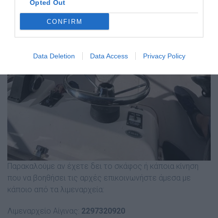
Opted Out
CONFIRM
Data Deletion
Data Access
Privacy Policy
Παρακαλούμε αν έχετε δει το σκάφος ή κάποια κίνηση
που να βοηθήσει τις αρχές επικοινωνήστε άμεσα με
κάποιο από τα λιμεναρχεία:
Λιμεναρχείο Αίγινας:
2297320920