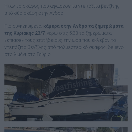
Ήταν το σκάφος που αφαίρεσε τα ντεπόζιτα βενζίνης
από δύο σκάφη στην Άνδρο.
Πιο συγκεκριμένα,
κάμερα στην Άνδρο τα ξημερώματα
της Κυριακής 23/7
, γύρω στις 5:30 τα ξημερώματα
«έπιασε» τους επιτήδειους την ώρα που έκλεβαν το
ντεπόζιτο βενζίνης από πολυεστερικό σκάφος, δεμένο
στο λιμάνι στο Γαύριο.