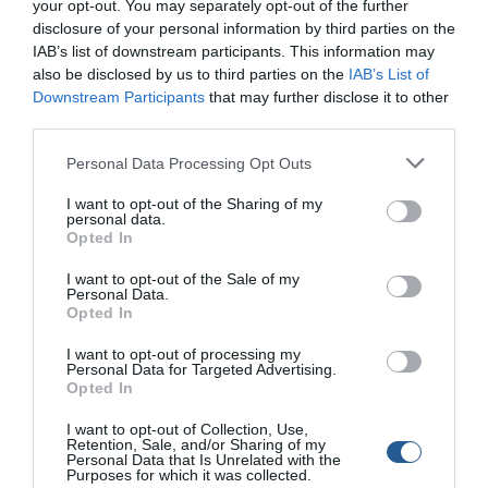
your opt-out. You may separately opt-out of the further
disclosure of your personal information by third parties on the
IAB’s list of downstream participants. This information may
Μάλιστα, σύμφωνα με πληροφορίες, τα δύο πλαστικά
also be disclosed by us to third parties on the
IAB’s List of
ντεπόζιτα που αφαίρεσε βρέθηκαν από ψαροτουφεκά
Downstream Participants
that may further disclose it to other
κοντά στο λιμάνι, που σημαίνει ότι αφαίρεσαν τα καύσιμα
third parties.
και τα πέταξαν.
Personal Data Processing Opt Outs
Δεν βρέθηκαν τα carbon πέδιλα που αφαιρέθηκαν από
I want to opt-out of the Sharing of my
την δεύτερη βάρκα.
personal data.
Opted In
I want to opt-out of the Sale of my
Personal Data.
Opted In
I want to opt-out of processing my
Personal Data for Targeted Advertising.
Opted In
I want to opt-out of Collection, Use,
Retention, Sale, and/or Sharing of my
Personal Data that Is Unrelated with the
Purposes for which it was collected.