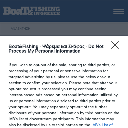
ΑΡΧΙΚΗ
ΝΕΑ
ΑΡΧΙΚΗ
/
ΝΕΑ & ΕΙΔΗΣΕΙΣ
/
6ο Παγκόσµιο Πρωτάθληµα αλιείας από
ΕΚΔΟΣΕΙΣ
σκάφος
Boat&Fishing - Ψάρεμα και Σκάφος -
Do Not
Process My Personal Information
ΨΑΡΕΜΑ ΑΠΟ ΑΚΤΗ
ΝΑΥΑΓΙΑ
ΤΑΞΙΔΙΑ
ΕΠΑΓΓΕΛΜΑΤΙΚΗ ΑΛΙΕΙΑ
ΝΑΥΤΙΛΙΑ
Ε
ΨΑΡΕΜΑ ΑΠΟ ΣΚΑΦΟΣ
If you wish to opt-out of the sale, sharing to third parties, or
ΨΑΡΟΤΟΥΦΕΚΟ
processing of your personal or sensitive information for
targeted advertising by us, please use the below opt-out
ΣΚΑΦΟΣ
29 Σεπτεμβρίου, 2015
section to confirm your selection. Please note that after your
VIDEO
opt-out request is processed you may continue seeing
6ο Παγκόσµιο Πρωτάθληµα αλιείας από
interest-based ads based on personal information utilized by
σκάφος
ΕΞΟΠΛΙΣΜΟΣ
us or personal information disclosed to third parties prior to
ΘΕΣΣΑΛΟΝΙΚΗ BOAT & FISHING SHOW 2025
your opt-out. You may separately opt-out of the further
Το οκταήµερο 5 µε 12 Οκτωβρίου, πραγµατοποιήθηκε το
disclosure of your personal information by third parties on the
BOAT & FISHING SHOW 2025
6ο Παγκόσµιο Πρωτάθληµα αλιείας µε καλάµι και
IAB’s list of downstream participants. This information may
µηχανισµό από σκάφος, που έγινε στo Tivat του
also be disclosed by us to third parties on the
IAB’s List of