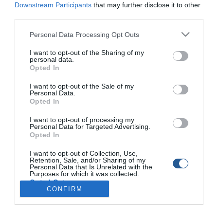
Montenegro (Μαυροβούνιο). Πρωταθλήτρια µε
Downstream Participants
that may further disclose it to other
6 βαθµούς αναδείχθηκε η οµάδα της Ιταλίας.
third parties.
Στον πίνακα µπορείτε να δείτε αναλυτικά τα
Personal Data Processing Opt Outs
αποτελέσµατα:
I want to opt-out of the Sharing of my
personal data.
Opted In
I want to opt-out of the Sale of my
Personal Data.
Opted In
I want to opt-out of processing my
Personal Data for Targeted Advertising.
Opted In
I want to opt-out of Collection, Use,
Retention, Sale, and/or Sharing of my
Personal Data that Is Unrelated with the
Purposes for which it was collected.
Opted Out
CONFIRM