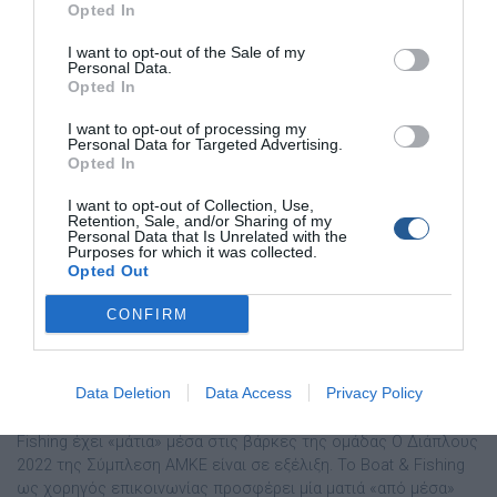
Opted In
I want to opt-out of the Sale of my
Personal Data.
Opted In
I want to opt-out of processing my
Personal Data for Targeted Advertising.
Opted In
I want to opt-out of Collection, Use,
Retention, Sale, and/or Sharing of my
Personal Data that Is Unrelated with the
Purposes for which it was collected.
Opted Out
CONFIRM
Σύμπλευση: Βγάζουν τα υλικά και τα
κιβώτια στο ντόκο χορεύοντας!
Data Deletion
Data Access
Privacy Policy
Η Σύμπλευση πραγματοποιεί τον 8ο Διάπλου της στα μικρά
ακριτικά και απομονωμένα νησιά του Αιγαίου. Το Boat &
Fishing έχει «μάτια» μέσα στις βάρκες της ομάδας Ο Διάπλους
2022 της Σύμπλεση ΑΜΚΕ είναι σε εξέλιξη. Το Boat & Fishing
ως χορηγός επικοινωνίας προσφέρει μία ματιά «από μέσα»