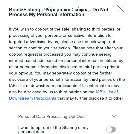
Boat&Fishing - Ψάρεμα και Σκάφος -
Do Not
Process My Personal Information
If you wish to opt-out of the sale, sharing to third parties, or
processing of your personal or sensitive information for
targeted advertising by us, please use the below opt-out
section to confirm your selection. Please note that after your
opt-out request is processed you may continue seeing
interest-based ads based on personal information utilized by
H +πλευση στην Τήλο | Το λιμανάκι που
us or personal information disclosed to third parties prior to
«έτρεχε» με ρυθμούς Αθήνας!
your opt-out. You may separately opt-out of the further
disclosure of your personal information by third parties on the
IAB’s list of downstream participants. This information may
Η Σύμπλευση πραγματοποιεί τον 8ο Διάπλου της στα μικρά
also be disclosed by us to third parties on the
IAB’s List of
ακριτικά και απομονωμένα νησιά του Αιγαίου. Το Boat &
Downstream Participants
that may further disclose it to other
Fishing έχει «μάτια» μέσα στις βάρκες της ομάδας Ο Διάπλους
third parties.
2022 της Σύμπλεση ΑΜΚΕ είναι σε εξέλιξη. Το Boat & Fishing
ως χορηγός επικοινωνίας προσφέρει μία ματιά «από μέσα»
Personal Data Processing Opt Outs
στην αποστολή. Ακολουθήστε την Σύμπλευση (/Symplefsi) στα
social […]
I want to opt-out of the Sharing of my
personal data.