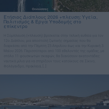
Ετήσιος Διάπλους 2026 +πλευση: Υγεία,
Πολιτισμός & Έργα Υποδομής στο
επίκεντρο
Η Σύμπλευση (+πλευση) βρίσκεται στην τελική ευθεία για τον
12ο Διάπλου, μια αποστολή ζωτικής σημασίας που θα
διαρκέσει από την Πέμπτη 23 Απριλίου έως και την Κυριακή 3
Μαΐου 2026. Περισσότεροι από 100 εθελοντές της ομάδας, με
στόλο 11 φουσκωτών σκαφών, θα διανύσουν εκατοντάδες
ναυτικά μίλια για να στηρίξουν τους κατοίκους σε Σίκινο,
Φολέγανδρο, Ηρακλειά, […]