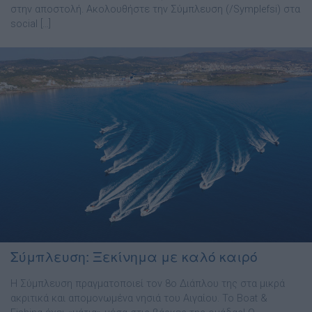
στην αποστολή. Ακολουθήστε την Σύμπλευση (/Symplefsi) στα
social […]
Σύμπλευση: Ξεκίνημα με καλό καιρό
Η Σύμπλευση πραγματοποιεί τον 8ο Διάπλου της στα μικρά
ακριτικά και απομονωμένα νησιά του Αιγαίου. Το Boat &