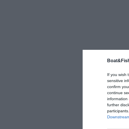
Boat&Fish
If you wish 
sensitive in
confirm you
continue se
information 
further disc
participants
Downstream 