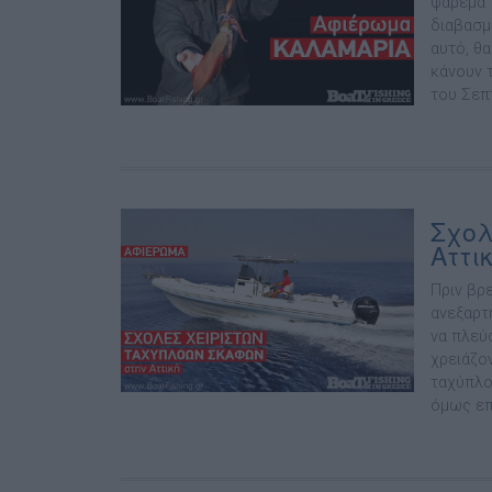
ψάρεµα 
διαβασµ
αυτό, θ
κάνουν 
του Σεπτ
Σχολ
Αττι
Πριν βρ
ανεξαρτ
να πλεύ
χρειάζο
ταχύπλο
όµως επ