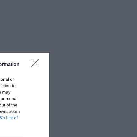
ormation
sonal or
ection to
ou may
 personal
out of the
 downstream
B’s List of