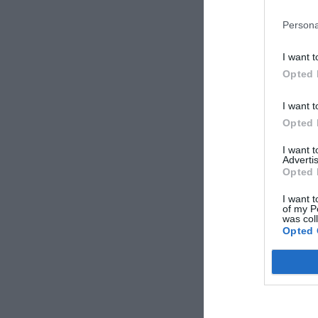
Persona
I want t
Opted 
I want t
Opted 
I want 
Advertis
Opted 
I want t
of my P
was col
Opted 