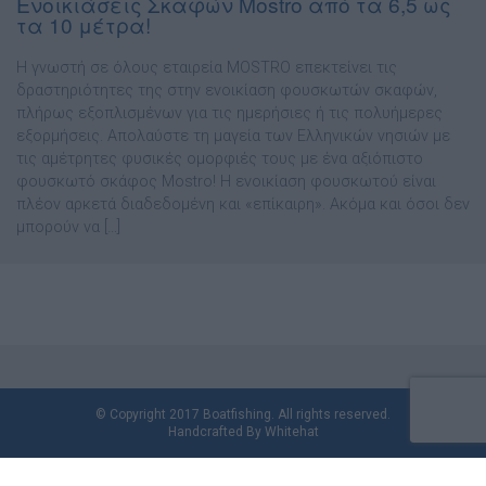
Ενοικιάσεις Σκαφών Μostro από τα 6,5 ως
τα 10 μέτρα!
Η γνωστή σε όλους εταιρεία MOSTRO επεκτείνει τις
δραστηριότητες της στην ενοικίαση φουσκωτών σκαφών,
πλήρως εξοπλισμένων για τις ημερήσιες ή τις πολυήμερες
εξορμήσεις. Απολαύστε τη μαγεία των Ελληνικών νησιών με
τις αμέτρητες φυσικές ομορφιές τους με ένα αξιόπιστο
φουσκωτό σκάφος Mostro! Η ενοικίαση φουσκωτού είναι
πλέον αρκετά διαδεδομένη και «επίκαιρη». Ακόμα και όσοι δεν
μπορούν να […]
© Copyright 2017 Boatfishing. All rights reserved.
Handcrafted By
Whitehat