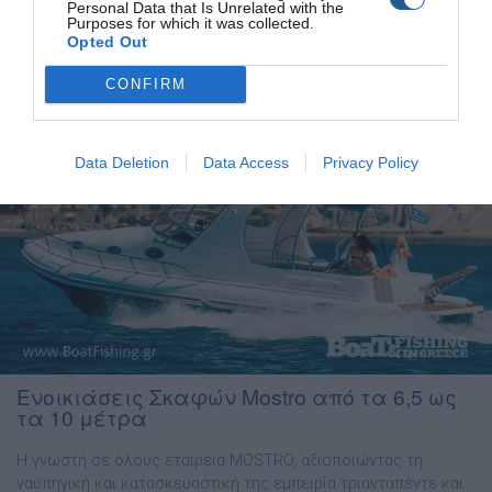
τον ελληνικό τουρισμό θα είναι το 2023 καθώς «έρχεται με
Personal Data that Is Unrelated with the
Purposes for which it was collected.
φόρα» […]
Opted Out
CONFIRM
Data Deletion
Data Access
Privacy Policy
Ενοικιάσεις Σκαφών Μostro από τα 6,5 ως
τα 10 μέτρα
Η γνωστή σε όλους εταιρεία MOSTRO, αξιοποιώντας τη
ναυπηγική και κατασκευαστική της εμπειρία τριανταπέντε και