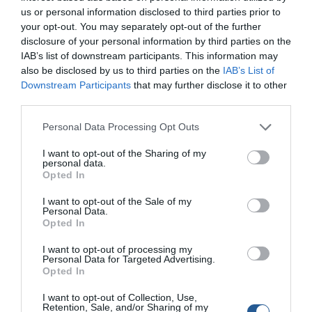
us or personal information disclosed to third parties prior to
your opt-out. You may separately opt-out of the further
disclosure of your personal information by third parties on the
IAB’s list of downstream participants. This information may
also be disclosed by us to third parties on the
IAB’s List of
Downstream Participants
that may further disclose it to other
third parties.
Personal Data Processing Opt Outs
I want to opt-out of the Sharing of my
personal data.
Εξοπλισμός και σκάφη για επιχειρήσεις
Opted In
ενοικίασης σκαφών «Rent a Boat» στην Boat
& Fishing Show 2023
I want to opt-out of the Sale of my
Personal Data.
Opted In
Καθώς ο θαλάσσιος τουρισμός αυξάνεται, τόσο περισσότερο
η ενοικίαση σκαφών αναψυχής γίνεται ένα απαραίτητο
I want to opt-out of processing my
τουριστικό προϊόν που δημιουργεί εκατοντάδες θέσεις
Personal Data for Targeted Advertising.
Opted In
εργασίας και επιπλέον έσοδα στις επιχειρήσεις που
ασχολούνται με τον τουρισμό. Τουρισμός: Με φόρα… από το
I want to opt-out of Collection, Use,
2022 προς νέα ρεκόρ το 2023 Έτος νέων ρεκόρ για
Retention, Sale, and/or Sharing of my