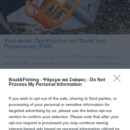
Prop-tector: Προστατευτικό Προπέλας,
Παραγωγής EVAL
Το νέο προστατευτικό προπέλας PROP-tector, σχεδιασµένο
από την EVAL, κυκλοφορεί επίσηµα στην αγορά! Πρόκειται για
ένα δοκιµασµένο προϊόν που θα προσφέρει την µέγιστη
απόδοση στο σκάφος σας, επιτυγχάνοντας χαµηλότερη
Boat&Fishing - Ψάρεμα και Σκάφος -
Do Not
αντίσταση στο νερό, µικρότερη καταπόνηση της µηχανής,
Process My Personal Information
υψηλότερες ταχύτητες πλεύσης, χαµηλότερη κατανάλωση και
γρηγορότερο πλανάρισµα (σε σχέση µε το αντίστοιχο
If you wish to opt-out of the sale, sharing to third parties, or
πλαστικό προστατευτικό προπέλας). Όπως οι περισσότεροι
processing of your personal or sensitive information for
[…]
targeted advertising by us, please use the below opt-out
section to confirm your selection. Please note that after your
opt-out request is processed you may continue seeing
interest-based ads based on personal information utilized by