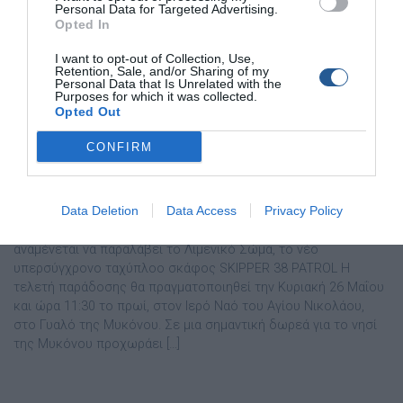
Personal Data for Targeted Advertising.
Opted In
I want to opt-out of Collection, Use,
Retention, Sale, and/or Sharing of my
Personal Data that Is Unrelated with the
Purposes for which it was collected.
Opted Out
CONFIRM
BSK MARINE: Δωρεά ενός υπερσύγχρονου
ταχύπλοου σκάφος στο Λιμεναρχείο
Μυκόνου
Data Deletion
Data Access
Privacy Policy
Ένα σύγχρονο ταχύπλοο ελληνικής σχεδίασης και ναυπήγησης
αναμένεται να παραλάβει το Λιμενικό Σώμα, το νέο
υπερσύγχρονο ταχύπλοο σκάφος SKIPPER 38 PATROL Η
τελετή παράδοσης θα πραγματοποιηθεί την Κυριακή 26 Μαΐου
και ώρα 11:30 το πρωί, στον Ιερό Ναό του Αγίου Νικολάου,
στο Γυαλό της Μυκόνου. Σε μια σημαντική δωρεά για το νησί
της Μυκόνου προχωράει […]