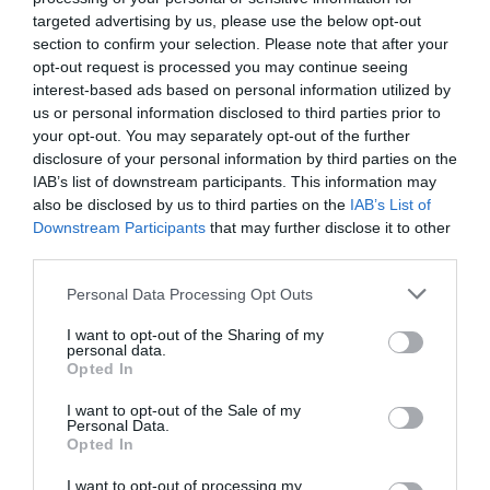
targeted advertising by us, please use the below opt-out
section to confirm your selection. Please note that after your
opt-out request is processed you may continue seeing
Τελετή παράδοσης του ταχύπλοου
interest-based ads based on personal information utilized by
περιπολικού σκάφους SKIPPER 38 PATROL
στο Λιμεναρχείο Μυκόνου
us or personal information disclosed to third parties prior to
your opt-out. You may separately opt-out of the further
disclosure of your personal information by third parties on the
Τελετή παράδοσης ενός υπερσύγχρονου ταχύπλοου
IAB’s list of downstream participants. This information may
περιπολικού σκάφους στη Λιμενική Αρχή της Μυκόνου
also be disclosed by us to third parties on the
IAB’s List of
πραγματοποιήθηκε την Κυριακή 26 Μαΐου, στον Ιερό Ναό του
Downstream Participants
that may further disclose it to other
Αγίου Νικολάου στο Γυαλό της Μυκόνου. Στη δωρεά του
third parties.
ταχύπλοου σκάφους SKIPPER 38 PATROL προχώρησε το
ελληνικό ναυπηγείο σκαφών BSK MARINE, εκπροσωπούμενο
Personal Data Processing Opt Outs
από τον Αλέξανδρο Σταυρουλάκη, τον Γιώργο Σταυρουλάκη
και τον Δημήτρη Φιντιρίκο σε […]
I want to opt-out of the Sharing of my
personal data.
Opted In
I want to opt-out of the Sale of my
Personal Data.
Opted In
I want to opt-out of processing my