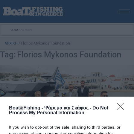
ΑΡΧΙΚΗ
ΝΕΑ
ΑΡΧΙΚΗ
/
Florios Mykonos Foundation
ΕΚΔΟΣΕΙΣ
Tag:
Florios Mykonos Foundation
ΨΑΡΕΜΑ ΑΠΟ ΑΚΤΗ
ΨΑΡΕΜΑ ΑΠΟ ΣΚΑΦΟΣ
ΨΑΡΟΤΟΥΦΕΚΟ
ΣΚΑΦΟΣ
VIDEO
ΕΞΟΠΛΙΣΜΟΣ
Boat&Fishing - Ψάρεμα και Σκάφος -
Do Not
ΘΕΣΣΑΛΟΝΙΚΗ BOAT & FISHING SHOW 2025
Process My Personal Information
BOAT & FISHING SHOW 2025
If you wish to opt-out of the sale, sharing to third parties, or
processing of your personal or sensitive information for