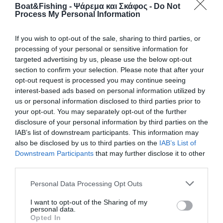
Boat&Fishing - Ψάρεμα και Σκάφος -
Do Not
Process My Personal Information
If you wish to opt-out of the sale, sharing to third parties, or
processing of your personal or sensitive information for
targeted advertising by us, please use the below opt-out
section to confirm your selection. Please note that after your
opt-out request is processed you may continue seeing
interest-based ads based on personal information utilized by
Slow Jigging: Τεχνική στη κίνηση των
πλάνων (βίντεο)
us or personal information disclosed to third parties prior to
your opt-out. You may separately opt-out of the further
disclosure of your personal information by third parties on the
Όταν οι συνθήκες το επιτρέπουν (απουσία ρευμάτων)
IAB’s list of downstream participants. This information may
χρησιμοποιώ φαρδιούς πλάνους, δράττοντας την ευκαιρία να
also be disclosed by us to third parties on the
IAB’s List of
ψαρέψω σε όλο το βάθος. Η αργή αρμονική σχεδόν χορευτική
Downstream Participants
that may further disclose it to other
κίνηση του πλάνου, ο οποίος λικνίζεται αξιοποιώντας την
third parties.
αντίσταση του νερού, είναι πρόκληση για κάθε είδους κυνηγό
των μεσόνερων. Όταν ο πλάνος φτάσει στο πυθμένα κάνω μια
Personal Data Processing Opt Outs
ανάκτηση και με δύο-τρεις […]
I want to opt-out of the Sharing of my
personal data.
Opted In