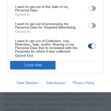
I want to opt-out of the Sale of my
Personal Data.
Opted In
I want to opt-out of processing my
Personal Data for Targeted Advertising.
Opted In
I want to opt-out of Collection, Use,
Retention, Sale, and/or Sharing of my
Personal Data that Is Unrelated with the
Purposes for which it was collected.
Opted Out
Slow Jigging - Inchiku: Στη φρενίτιδα των
CONFIRM
ψαριών
Βρισκόµαστε πάνω από το καλό «κοµµάτι». Οι φιγούρες των
Data Deletion
Data Access
Privacy Policy
ψαριών διακρίνονται στις οθόνες του βυθοµέτρου, όµως
κανένα δε λέει να αρπάξει τα δολώµατά µας. Οι πλάνοι
ξεχωρίζουν στην οθόνη του οργάνου καθώς κατεβαίνουν
δίπλα στις µεγάλες, καλοσχηµατισµένες αψίδες, αλλά τίποτε
δεν τους πλησιάζει. Ξαφνικά κάτι καλό αρπάζει τον πλάνο του
φίλου µου. Ξεκινάω να τυλίγω στα […]