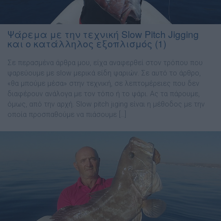
Ψάρεμα με την τεχνική Slow Pitch Jigging
και ο κατάλληλος εξοπλισμός (1)
Σε περασµένα άρθρα µου, είχα αναφερθεί στον τρόπου που
ψαρεύουµε µε slow µερικά είδη ψαριών. Σε αυτό το άρθρο,
«θα µπούµε µέσα» στην τεχνική, σε λεπτοµέρειες που δεν
διαφέρουν ανάλογα µε τον τόπο ή το ψάρι. Ας τα πάρουµε,
όµως, από την αρχή. Slow pitch jιging είναι η µέθοδος µε την
οποία προσπαθούµε να πιάσουµε […]