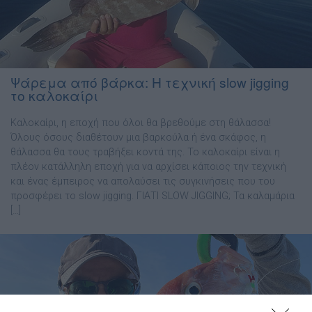
Ψάρεμα από βάρκα: Η τεχνική slow jigging
το καλοκαίρι
Καλοκαίρι, η εποχή που όλοι θα βρεθούμε στη θάλασσα!
Όλους όσους διαθέτουν μια βαρκούλα ή ένα σκάφος, η
θάλασσα θα τους τραβήξει κοντά της. Το καλοκαίρι είναι η
πλέον κατάλληλη εποχή για να αρχίσει κάποιος την τεχνική
και ένας έμπειρος να απολαύσει τις συγκινήσεις που του
προσφέρει το slow jigging. ΓΙΑΤΙ SLOW JIGGING; Τα καλαμάρια
[…]