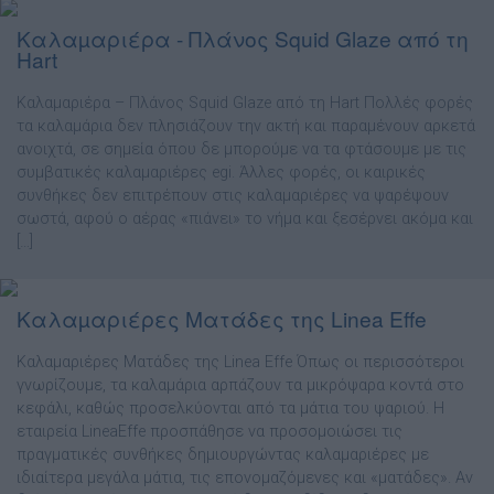
Καλαµαριέρα - Πλάνος Squid Glaze από τη
Hart
Καλαµαριέρα – Πλάνος Squid Glaze από τη Hart Πολλές φορές
τα καλαµάρια δεν πλησιάζουν την ακτή και παραµένουν αρκετά
ανοιχτά, σε σηµεία όπου δε µπορούµε να τα φτάσουµε µε τις
συµβατικές καλαµαριέρες egi. Άλλες φορές, οι καιρικές
συνθήκες δεν επιτρέπουν στις καλαµαριέρες να ψαρέψουν
σωστά, αφού ο αέρας «πιάνει» το νήµα και ξεσέρνει ακόµα και
[…]
Καλαµαριέρες Ματάδες της Linea Effe
Καλαµαριέρες Ματάδες της Linea Effe Όπως οι περισσότεροι
γνωρίζουµε, τα καλαµάρια αρπάζουν τα µικρόψαρα κοντά στο
κεφάλι, καθώς προσελκύονται από τα µάτια του ψαριού. Η
εταιρεία LineaEffe προσπάθησε να προσοµοιώσει τις
πραγµατικές συνθήκες δηµιουργώντας καλαµαριέρες µε
ιδιαίτερα µεγάλα µάτια, τις επονοµαζόµενες και «µατάδες». Αν