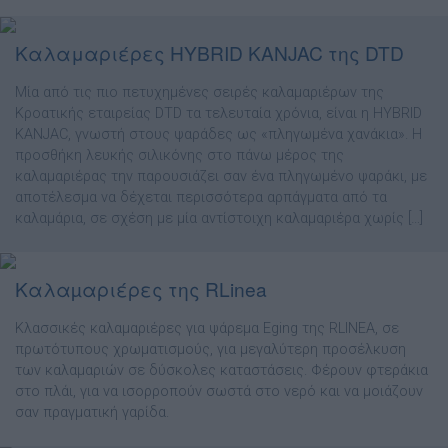
Καλαμαριέρες HYBRID KANJAC της DTD
Μία από τις πιο πετυχημένες σειρές καλαμαριέρων της
Κροατικής εταιρείας DTD τα τελευταία χρόνια, είναι η HYBRID
KANJAC, γνωστή στους ψαράδες ως «πληγωμένα χανάκια». Η
προσθήκη λευκής σιλικόνης στο πάνω μέρος της
καλαμαριέρας την παρουσιάζει σαν ένα πληγωμένο ψαράκι, με
αποτέλεσμα να δέχεται περισσότερα αρπάγματα από τα
καλαμάρια, σε σχέση με μία αντίστοιχη καλαμαριέρα χωρίς […]
Καλαµαριέρες της RLinea
Κλασσικές καλαµαριέρες για ψάρεµα Eging της RLINEA, σε
πρωτότυπους χρωµατισµούς, για µεγαλύτερη προσέλκυση
των καλαµαριών σε δύσκολες καταστάσεις. Φέρουν φτεράκια
στο πλάι, για να ισορροπούν σωστά στο νερό και να µοιάζουν
σαν πραγµατική γαρίδα.