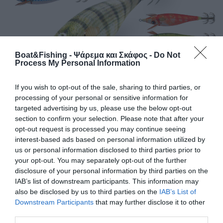
Boat&Fishing - Ψάρεμα και Σκάφος -
Do Not
Process My Personal Information
If you wish to opt-out of the sale, sharing to third parties, or
processing of your personal or sensitive information for
Καλαμαριέρες REAL FISH από τη DTD
targeted advertising by us, please use the below opt-out
section to confirm your selection. Please note that after your
opt-out request is processed you may continue seeing
Μια ολοκαίνουργια σειρά για το 2015 η οποία δεν περνά
interest-based ads based on personal information utilized by
σίγουρα απαρατήρητη, είναι εκείνη µε το όνοµα REAL FISH. Η
us or personal information disclosed to third parties prior to
συγκεκριµένη σειρά απαρτίζεται από καλαµαριέρες σε σχέδια
your opt-out. You may separately opt-out of the further
και χρώµατα που παροµοιάζουν σε αληθινά ψάρια της
disclosure of your personal information by third parties on the
Μεσογείου, όπως το σαργό, τον κολιό, το φαγκρί, το σαφρίδι,
IAB’s list of downstream participants. This information may
το κοκκάλι, το µπαρµπούνι και την αθερίνα, υποσχόµενες
also be disclosed by us to third parties on the
IAB’s List of
εντυπωσιακά αποτελέσµατα […]
Downstream Participants
that may further disclose it to other
third parties.