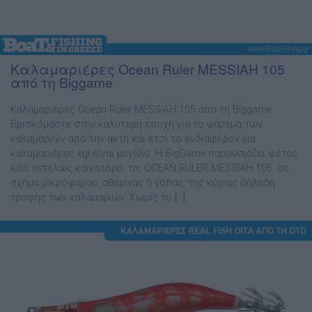
Καλαμαριέρες Οcean Ruler MESSIAH 105
από τη Biggame
Καλαμαριέρες Οcean Ruler MESSIAH 105 από τη Biggame
Βρισκόµαστε στην καλύτερη εποχή για το ψάρεµα των
καλαµαριών από την ακτή και έτσι το ενδιαφέρον για
καλαµαριέρες egi είναι µεγάλο. Η BigGame παρουσιάζει φέτος
κάτι εντελώς καινοτόµο, τις OCEAN RULER MESSIAH 105, σε
σχήµα µικρόψαρου, αθερίνας ή γόπας, της κύριας δηλαδή
τροφής των καλαµαριών. Χωρίς το […]