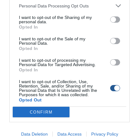
Καλαμαριέρα συρτής JUMBO CALAMARI
Personal Data Processing Opt Outs
Η καλαμαριέρα JUMBO CALAMARI κατασκευάζεται ειδικά για το
I want to opt-out of the Sharing of my
ψάρεμα των καλαμαριών με συρτή, έχει μήκος 13 εκατοστά,
personal data.
Opted In
και είναι η πλέον κατάλληλη για το ψάρεμα των μεγάλων
καλαμαριών από το σκάφος. Πρόκειται για μια floating
I want to opt-out of the Sale of my
καλαμαριέρα, με ζωηρά μάτια και μεγάλη ποικιλία φυσικών ή
Personal Data.
πρωτότυπων, εντυπωσιακών αποχρώσεων, ικανών να
Opted In
προσελκύσουν κάθε καλαμάρι. Το σώμα της […]
I want to opt-out of processing my
Personal Data for Targeted Advertising.
Opted In
Καλαμαριέρα συρτής SARDINA CALAMARI
I want to opt-out of Collection, Use,
Retention, Sale, and/or Sharing of my
Η DTD έχει αυτή τη φορά να μας παρουσιάσει μια καλαμαριέρα
Personal Data that Is Unrelated with the
ιδανική για συρτή, τεχνική που αποδίδει πολύ καλά το
Purposes for which it was collected.
Opted Out
χειμώνα, αφού τα καλαμάρια κυκλοφορούν σε αρκετά ρηχά
νερά, κοντά στους κάβους. Η SARDINA CALAMARI είναι μια
CONFIRM
επιπλέουσα καλαμαριέρα, πιστή απομίμηση μιας πραγματικής
σαρδέλας. Διαθέτει σώμα που λαμπιρίζει, ρεαλιστικά μάτια και
ζωντανά φθορίζοντα χρώματα, χαρακτηριστικά […]
Data Deletion
Data Access
Privacy Policy