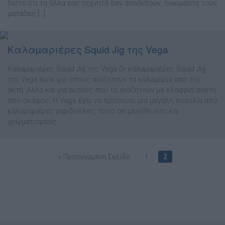
δείτε ότι τα άλλα σας τεχνητά δεν αποδίδουν, δοκιµάστε τους
µατάδες […]
Καλαµαριέρες Squid Jig της Vega
Καλαµαριέρες Squid Jig της Vega Οι καλαμαριέρες Squid Jig
της Vega είναι για όσους αναζητούν τα καλαµάρια από την
ακτή. Αλλά και για αυτούς που τα αναζητούν µε ελαφριά συρτή
από σκάφος. Η Vega έχει να προτείνει µια µεγάλη ποικιλία από
καλαµαριέρες γαριδούλες, τόσο σε µεγέθη όσο και
χρωµατισµούς.
« Προηγούμενη Σελίδα
1
2