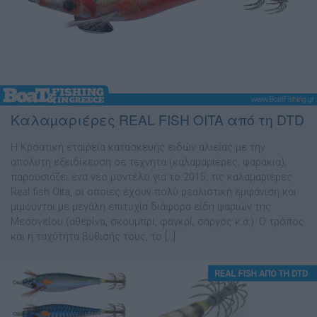
Καλαµαριέρες REAL FISH OITA από τη DTD
H Κροατική εταιρεία κατασκευής ειδών αλιείας µε την
απόλυτη εξειδίκευση σε τεχνητά (καλαµαριέρες, ψαράκια),
παρουσιάζει ένα νέο µοντέλο για το 2015, τις καλαµαριέρες
Real fish Oita, οι οποίες έχουν πολύ ρεαλιστική εµφάνιση και
µιµούνται µε µεγάλη επιτυχία διάφορα είδη ψαριών της
Μεσογείου (αθερίνα, σκουµπρί, φαγκρί, σαργός κ.ά.). Ο τρόπος
και η ταχύτητα βύθισής τους, το […]