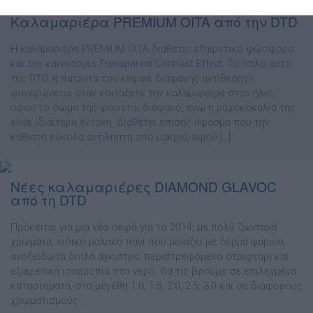
Καλαμαριέρα PREMIUM OITA από την DTD
Η καλαμαριέρα PREMIUM OITA διαθέτει εξαιρετικό φώσφορο
και την καινοτομία Transparent Contrast Effect. Το όπλο αυτό
της DTD, η πατέντα του «εφφέ διάφανης αντίθεσης»,
φανερώνεται όταν κοιτάξετε την καλαμαριέρα στον ήλιο,
αφού το σώμα της φαίνεται διάφανο, ενώ η ραχοκοκαλιά της
είναι ιδιαίτερα έντονη. Διαθέτει επίσης ύφασμα που την
καθιστά εύκολα αντιληπτή από μακριά, αφού […]
Νέες καλαμαριέρες DIAMOND GLAVOC
από τη DTD
Πρόκειται για μια νέα σειρά για το 2014, με πολύ ζωντανά
χρώματα, ειδικό μαλακό πανί που μοιάζει με δέρμα ψαριού,
ανοξείδωτα διπλά άγκιστρα, περιστρεφόμενο στριφτάρι και
εξαιρετική ισορροπία στο νερό. Θα τις βρούμε σε επιλεγμένα
καταστήματα, στα μεγέθη 1.0, 1.5, 2.0, 2.5, 3.0 και σε διάφορους
χρωματισμούς.