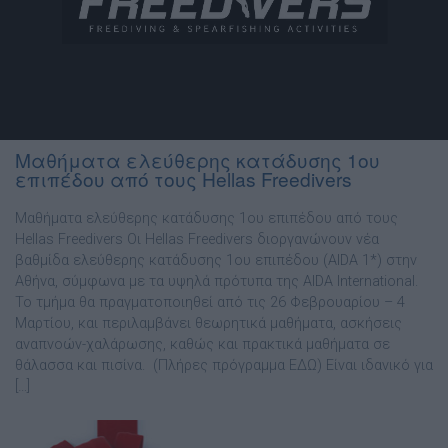
Μαθήματα ελεύθερης κατάδυσης 1ου
επιπέδου από τους Hellas Freedivers
Μαθήματα ελεύθερης κατάδυσης 1ου επιπέδου από τους
Hellas Freedivers Οι Hellas Freedivers διοργανώνουν νέα
βαθμίδα ελεύθερης κατάδυσης 1ου επιπέδου (AIDA 1*) στην
Αθήνα, σύμφωνα με τα υψηλά πρότυπα της AIDA International.
Το τμήμα θα πραγματοποιηθεί από τις 26 Φεβρουαρίου – 4
Μαρτίου, και περιλαμβάνει θεωρητικά μαθήματα, ασκήσεις
αναπνοών-χαλάρωσης, καθώς και πρακτικά μαθήματα σε
θάλασσα και πισίνα. (Πλήρες πρόγραμμα ΕΔΩ) Είναι ιδανικό για
[…]