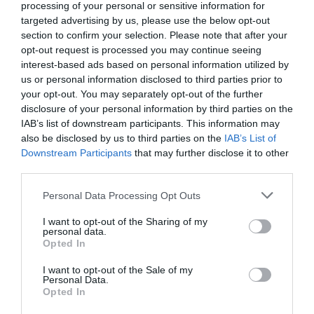
τον άγνωστο κόσμο της θάλασσας. Η σχολή Hellas Freedivers
processing of your personal or sensitive information for
του Κώστα Μαδούρου διαθέτει στην φετινή εορταστική
targeted advertising by us, please use the below opt-out
περίοδο gift […]
section to confirm your selection. Please note that after your
opt-out request is processed you may continue seeing
interest-based ads based on personal information utilized by
us or personal information disclosed to third parties prior to
your opt-out. You may separately opt-out of the further
disclosure of your personal information by third parties on the
IAB’s list of downstream participants. This information may
also be disclosed by us to third parties on the
IAB’s List of
Downstream Participants
that may further disclose it to other
third parties.
Personal Data Processing Opt Outs
I want to opt-out of the Sharing of my
personal data.
Opted In
Μαθήματα Ελεύθερης Κατάδυσης από την
I want to opt-out of the Sale of my
Hellas Freedivers – Πρόγραμμα Νοεμβρίου
Personal Data.
Opted In
Οι Hellas Freedivers διοργανώνουν ολιγομελείς βαθμίδες