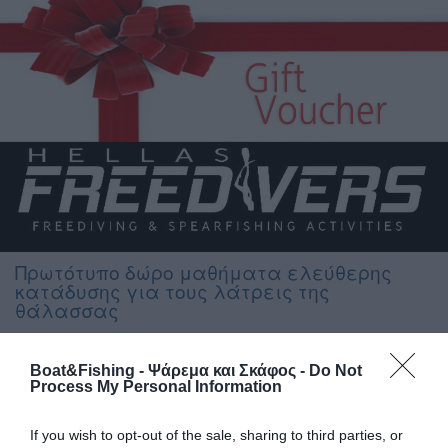
Πρωτότυπο δώρο μαθήματα ελεύθερης
κατάδυσης για τους λάτρεις της
θάλασσας
Φέτος τις γιορτές ξεχωρίστε προσφέροντας στα αγαπημένα
Boat&Fishing - Ψάρεμα και Σκάφος -
Do Not
σας πρόσωπα μια διαφορετική εμπειρία, ένα πρωτότυπο αλλά
Process My Personal Information
και ιδιαίτερα χρήσιμο δώρο. Τα μαθήματα ελεύθερης
κατάδυσης βελτιώνουν τις επιδόσεις, αυξάνουν την ασφάλεια
και αποτελούν την καλύτερη ευκαιρία για γνωρίσει κάποιος
If you wish to opt-out of the sale, sharing to third parties, or