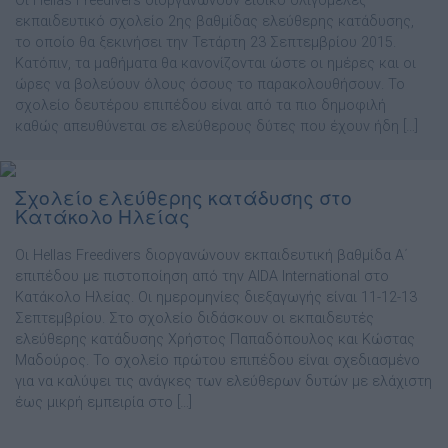
Οι Hellas Freedivers διοργανώνουν ειδικό ολιγομελές
εκπαιδευτικό σχολείο 2ης βαθμίδας ελεύθερης κατάδυσης,
το οποίο θα ξεκινήσει την Τετάρτη 23 Σεπτεμβρίου 2015.
Κατόπιν, τα μαθήματα θα κανονίζονται ώστε οι ημέρες και οι
ώρες να βολεύουν όλους όσους το παρακολουθήσουν. Το
σχολείο δευτέρου επιπέδου είναι από τα πιο δημοφιλή
καθώς απευθύνεται σε ελεύθερους δύτες που έχουν ήδη […]
Σχολείο ελεύθερης κατάδυσης στο
Κατάκολο Ηλείας
Οι Hellas Freedivers διοργανώνουν εκπαιδευτική βαθμίδα Α΄
επιπέδου με πιστοποίηση από την AIDA International στο
Κατάκολο Ηλείας. Οι ημερομηνίες διεξαγωγής είναι 11-12-13
Σεπτεμβρίου. Στο σχολείο διδάσκουν οι εκπαιδευτές
ελεύθερης κατάδυσης Χρήστος Παπαδόπουλος και Κώστας
Μαδούρος. Το σχολείο πρώτου επιπέδου είναι σχεδιασμένο
για να καλύψει τις ανάγκες των ελεύθερων δυτών με ελάχιστη
έως μικρή εμπειρία στο […]