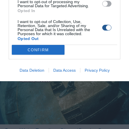
I want to opt-out of processing my
ελεύθερης κατάδυσης 1ου και 2ου επιπέδου στην Αθήνα για
Personal Data for Targeted Advertising.
το μήνα Νοέμβριο, σύμφωνα με τα υψηλά πρότυπα που ορίζει
Opted In
ο διεθνής φορέας εκπαίδευσης AIDA International. Βελτιώστε
I want to opt-out of Collection, Use,
τις επιδόσεις σας εγγυημένα και με ασφάλεια μαζί μας.
Retention, Sale, and/or Sharing of my
ΔΙΑΡΚΕΙΑ ΜΑΘΗΜΑΤΩΝ: AIDA 1* : 20 – 26 Νοεμβρίου AIDA
Personal Data that Is Unrelated with the
Purposes for which it was collected.
2** : 27 Νοεμβρίου – 9 Δεκεμβρίου – Θεωρητικά και […]
Opted Out
CONFIRM
Data Deletion
Data Access
Privacy Policy