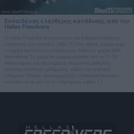
Εκπαίδευση ελεύθερης κατάδυσης από την
Hellas Freedivers
Οι Hellas Freedivers διοργανώνουν νέα βαθμίδα ελεύθερης
κατάδυσης 2ου επιπέδου (AIDA 2*) στην Αθήνα, σύμφωνα με
τα υψηλά πρότυπα του μεγαλύτερου διεθνούς φορέα AIDA
International. Το τμήμα θα πραγματοποιηθεί από τις 11-23
Φεβρουαρίου, και περιλαμβάνει θεωρητικά μαθήματα,
ασκήσεις αναπνοών-χαλάρωσης, καθώς και πρακτικά
μαθήματα. (Πλήρες πρόγραμμα ΕΔΩ). Η βαθμίδα δευτέρου
επιπέδου είναι από τις πιο δημοφιλείς καθώς […]