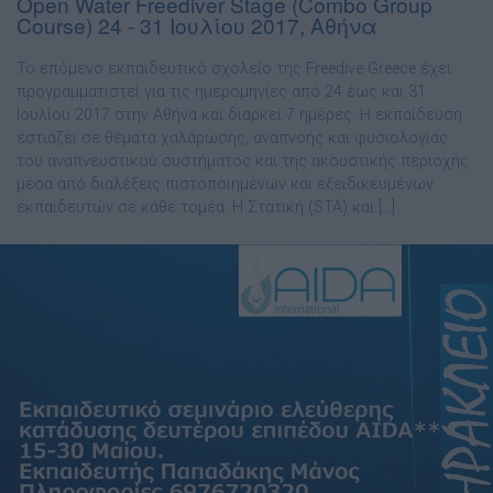
Open Water Freediver Stage (Combo Group
Course) 24 - 31 Ιουλίου 2017, Αθήνα
Το επόμενο εκπαιδευτικό σχολείο της Freedive Greece έχει
προγραμματιστεί για τις ημερομηνίες από 24 έως και 31
Ιουλίου 2017 στην Αθήνα και διαρκεί 7 ημέρες. Η εκπαίδευση
εστιάζει σε θέματα χαλάρωσης, αναπνοής και φυσιολογίας
του αναπνευστικού συστήματος και της ακουστικής περιοχής
μέσα από διαλέξεις πιστοποιημένων και εξειδικευμένων
εκπαιδευτών σε κάθε τομέα. Η Στατική (STA) και […]