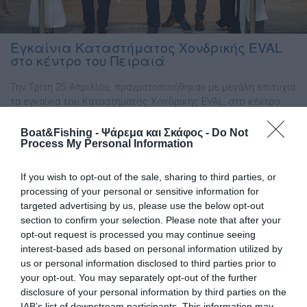
Εγκαίνια Καταστήματος Χονδρικής EVAL
στο κέντρο του Πειραιά
Την Τρίτη 25 Απριλίου, πραγματοποιήθηκαν με μεγάλη επιτυχία
τα εγκαίνια του Καταστήματος Χονδρικής EVAL, στο κέντρο
του Πειραιά. Την εκδήλωση τίμησαν με την παρουσία τους
επίσημοι προσκεκλημένοι από δημόσιες αρχές, οργανισμούς,
Boat&Fishing - Ψάρεμα και Σκάφος -
Do Not
Process My Personal Information
ιδρύματα και συλλόγους, πελάτες, προμηθευτές, εργαζόμενοι,
και φυσικά, πολλοί φίλοι. Η βραδιά ξεκίνησε με τον αγιασμό
του καταστήματος και το χαρακτηριστικό «κόψιμο» της
If you wish to opt-out of the sale, sharing to third parties, or
κορδέλας […]
processing of your personal or sensitive information for
targeted advertising by us, please use the below opt-out
section to confirm your selection. Please note that after your
opt-out request is processed you may continue seeing
interest-based ads based on personal information utilized by
us or personal information disclosed to third parties prior to
your opt-out. You may separately opt-out of the further
disclosure of your personal information by third parties on the
IAB’s list of downstream participants. This information may