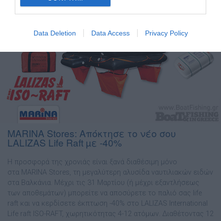
Data Deletion
Data Access
Privacy Policy
MARINA Stores: Απόκτησε το νέο σου
LALIZAS Life Raft µε -40%
Η προσφορά της χρονιάς είναι ξανά διαθέσιµη µόνο
στα MARINA Stores, τη µεγαλύτερη αλυσίδα ναυτιλιακών ειδών
στα Βαλκάνια. Μέχρι τις 31 Μαρτίου (ή µέχρι εξαντλήσεως
των αποθεµάτων) µπορείτε να αποσύρετε το παλιό σας life
raft και να κερδίσετε έκπτωση -40% στο LALIZAS International
Life raft ISO-RAFT, χωρητικότητας 4-12 ατόµων. ∆ιαθέτοντας 12