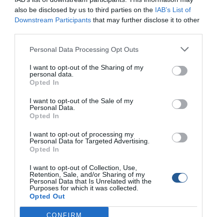
also be disclosed by us to third parties on the
IAB’s List of
Downstream Participants
that may further disclose it to other
third parties.
Personal Data Processing Opt Outs
I want to opt-out of the Sharing of my
personal data.
MARINA Stores: -25% έκπτωση σε φουσκωτό
Opted In
σωσίβιο LALIZAS με απόσυρση παλιού
σωσιβίου!
I want to opt-out of the Sale of my
Personal Data.
Στα MARINA Stores έχετε την ευκαιρία να αποσύρετε το παλιό
Opted In
σας σωσίβιο (αφρού, φουσκωτό) ή πλευστικό βοήθημα
I want to opt-out of processing my
οποιουδήποτε κατασκευαστή και να αποκτήστε ένα
Personal Data for Targeted Advertising.
φουσκωτό σωσίβιο LALIZAS σε εξαιρετικές τιμές που
Opted In
ξεκινούν από 53,40€ (με Φ.Π.Α.)! Τα φουσκωτά σωσίβια του
κορυφαίου κατασκευαστή σωστικού εξοπλισμού LALIZAS
I want to opt-out of Collection, Use,
Retention, Sale, and/or Sharing of my
κατασκευάζονται στην Ελλάδα, προσφέροντας απόλυτη
Personal Data that Is Unrelated with the
ασφάλεια και άνεση, ενώ διαθέτουν διεθνείς εγκρίσεις. […]
Purposes for which it was collected.
Opted Out
CONFIRM