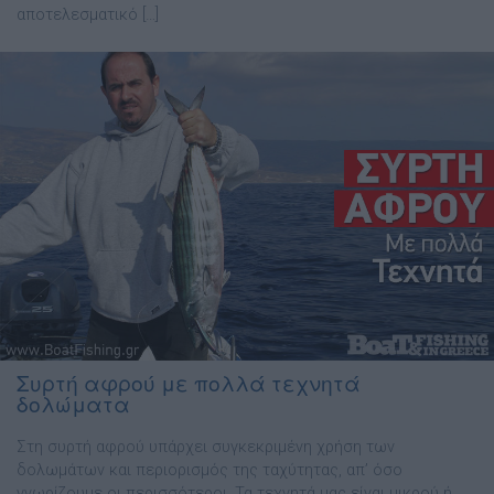
αποτελεσµατικό […]
Συρτή αφρού με πολλά τεχνητά
δολώματα
Στη συρτή αφρού υπάρχει συγκεκριµένη χρήση των
δολωµάτων και περιορισµός της ταχύτητας, απ’ όσο
γνωρίζουµε οι περισσότεροι. Τα τεχνητά µας είναι µικρού ή