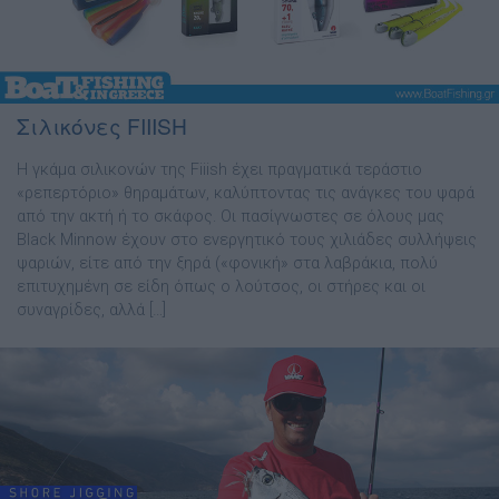
Σιλικόνες FIIISH
Η γκάµα σιλικονών της Fiiish έχει πραγµατικά τεράστιο
«ρεπερτόριο» θηραµάτων, καλύπτοντας τις ανάγκες του ψαρά
από την ακτή ή το σκάφος. Οι πασίγνωστες σε όλους µας
Black Minnow έχουν στο ενεργητικό τους χιλιάδες συλλήψεις
ψαριών, είτε από την ξηρά («φονική» στα λαβράκια, πολύ
επιτυχηµένη σε είδη όπως ο λούτσος, οι στήρες και οι
συναγρίδες, αλλά […]