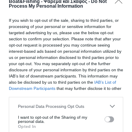
Boat&Fishing - Ψάρεμα και Σκάφος -
Do Not
Process My Personal Information
If you wish to opt-out of the sale, sharing to third parties, or
processing of your personal or sensitive information for
targeted advertising by us, please use the below opt-out
section to confirm your selection. Please note that after your
opt-out request is processed you may continue seeing
interest-based ads based on personal information utilized by
Τεχνητό Sepia Kabura 50gr από την DTD
us or personal information disclosed to third parties prior to
your opt-out. You may separately opt-out of the further
Τεχνητό kabura µε µεταλλικό σώµα που µιµείται σουπιά,
disclosure of your personal information by third parties on the
ρεαλιστικά µάτια και πολύ αληθοφανή χρώµατα που
IAB’s list of downstream participants. This information may
οφείλονται στη λεπτοµερή ολογραφική του επεξεργασία.
also be disclosed by us to third parties on the
IAB’s List of
∆ιαθέτει δυνατά αγκίστρια, inox κρικάκι για την προσάρτησή
Downstream Participants
that may further disclose it to other
του σε παραµάνα ή split ring. ∆ιατίθεται σε 4 χρώµατα, το
third parties.
µήκος του είναι 15εκ. και το βάρος του 50gr.
Personal Data Processing Opt Outs
I want to opt-out of the Sharing of my
personal data.
Opted In