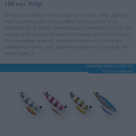
150 και 100gr
Ο πλάνος διατίθεται σε δύο βάρη των 150 και 100gr. ∆ιαθέτει
πολύ πρωτοποριακό σχήµα, καθώς το πίσω µέρος είναι
συµπαγές και το βάρος συγκεντρωµένο (πισώβαρος), ενώ στο
εµπρός µισό της µίας πλευράς του υπάρχει µία κοιλότητα που
του προσφέρει γρήγορη, ελκυστική κίνηση στα χτυπήµατα
(darting) και τέλεια, πολύ ζωντανή κίνηση κοντά στο βυθό. Αν
ψαρεύουµε […]