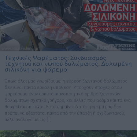
Τεχνικές Ψαρέματος: Συνδυασμός
τεχνητού και νωπού δολώματος, Δολωμένη
σιλικόνη για ψάρεμα
Όπως όλοι µας γνωρίζουµε, η εύρεση ζωντανού δολώµατος
δεν είναι πάντα εύκολη υπόθεση. Υπάρχουν εποχές όπου
ψαρεύουμε έναν αρκετά ικανοποιητικό αριθµό ζωντανών
δολωµάτων σχετικά γρήγορα, και άλλες που ακόμα και το ένα
θεωρείται επιτυχία. Αυτό σηµαίνει ότι το ψάρεµά µας δεν
πρέπει να εξαρτάται πάντα από την ύπαρξη ή όχι ζωντανού,
αλλά ανάλογα µε τις […]