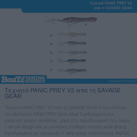
Τεχνητό PANIC PREY V2 από τη SAVAGE
GEAR
Τεχνητό PANIC PREY V2 από τη SAVAGE GEAR Η νέα έκδοση
του θρυλικού PANIC PREY είναι εδώ! Σχεδιασµένο για
µακρινές ρίψεις ακρίβειας, χάρη στο αεροδυναµικό του σώµα
– arrow design και µε µοναδική σταθερή πλεύση wide gliding.
Εφοδιασµένο µε σαλαγκιές Υ ultra sharp carbon black. ΒΑΡΟΣ