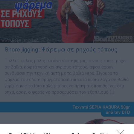
Shore jigging: Ψάρεμα σε ρηχούς τόπους
Πολλοί φίλοι, µόλις ακούνε shore jigging, ο νους τους τρέχει
σε βαθιά, κοφτά νερά και άγριους τόπους, αφού έχουν
συνδυάσει την τεχνική αυτή µε τα βαθιά νερά. Σίγουρα το
ψάρεµα του shore πραγµατοποιείται κατά κύριο λόγο σε βαθιά
νερά, όµως το ίδιο καλά µπορεί να πραγµατοποιηθεί και στα
ρηχά, αρκεί ο ψαράς να προσαρµόσει τον εξοπλισµό […]