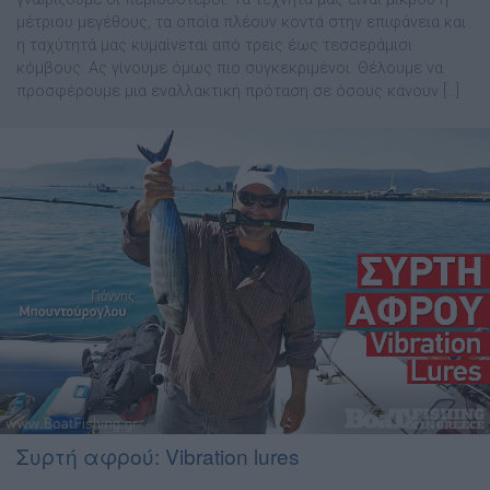
µέτριου µεγέθους, τα οποία πλέουν κοντά στην επιφάνεια και
η ταχύτητά µας κυµαίνεται από τρεις έως τεσσεράµισι
κόµβους. Ας γίνουµε όµως πιο συγκεκριµένοι. Θέλουµε να
προσφέρουµε µια εναλλακτική πρόταση σε όσους κάνουν […]
Συρτή αφρού: Vibration lures