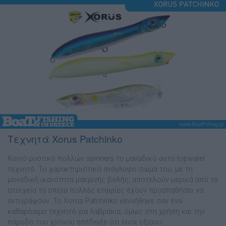
Τεχνητά Xorus Patchinko
Κοινό µυστικό πολλών spinners το µαναδικό αυτό topwater
τεχνητό. Το χαρακτηριστικό ανάγλυφο σώµα του, µε τη
µοναδική ικανότητα µακρινής βολής, αποτελούν µερικά από τα
στοιχεία τα οποία πολλές εταιρίες έχουν προσπαθήσει να
αντιγράψουν. Το Xorus Patchinko γεννήθηκε σαν ένα
καθαρόαιµο τεχνητό για λαβράκια, όµως στη χρήση και την
πάροδο του χρόνου απέδειξε ότι είναι εξίσου