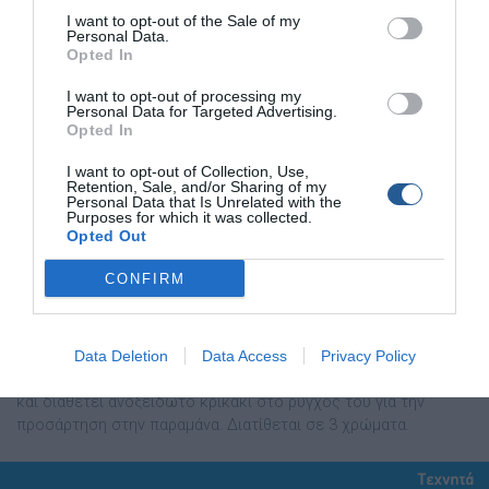
I want to opt-out of the Sale of my
Personal Data.
Opted In
I want to opt-out of processing my
Personal Data for Targeted Advertising.
Opted In
I want to opt-out of Collection, Use,
Retention, Sale, and/or Sharing of my
Personal Data that Is Unrelated with the
Purposes for which it was collected.
Opted Out
Τεχνητό Realistic Fish από την DTD
CONFIRM
Τεχνητό spinning για ψάρεµα στην ζώνη κοντά στην επιφάνεια
(floating), µε εξαιρετικά ανθεκτικό σώµα, και εξαιρετική
επεξεργασία χρωµάτων που εγγυάται δυνατές ανακλάσεις του
Data Deletion
Data Access
Privacy Policy
φωτός και προσέλκυση των µεγάλων θηρευτών από µακριά.
Είναι εξοπλισµένο µε πολύ δυνατές και αιχµηρές σαλαγκιές
και διαθέτει ανοξείδωτο κρικάκι στο ρύγχος του για την
προσάρτηση στην παραµάνα. ∆ιατίθεται σε 3 χρώµατα.