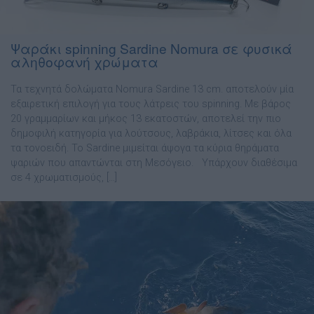
Ψαράκι spinning Sardine Nomura σε φυσικά
αληθοφανή χρώματα
Τα τεχνητά δολώματα Nomura Sardine 13 cm. αποτελούν μία
εξαιρετική επιλογή για τους λάτρεις του spinning. Με βάρος
20 γραμμαρίων και μήκος 13 εκατοστών, αποτελεί την πιο
δημοφιλή κατηγορία για λούτσους, λαβράκια, λίτσες και όλα
τα τονοειδή. Το Sardine μιμείται άψογα τα κύρια θηράματα
ψαριών που απαντώνται στη Μεσόγειο. Υπάρχουν διαθέσιμα
σε 4 χρωματισμούς, […]