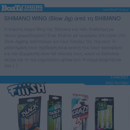
SHIMANO WING (Slow Jig) από τη SHIMANO
Η γνωστή σειρά Wing της Shimano και πάλι διαθέσιµη µε
νέους χρωµατισµούς! Ένας πλάνος µε τροµερές επιτυχίες στο
Slow Jigging, επέστρεψε για τους λάτρεις της τεχνικής. Η
µελετηµένη τους σχεδίαση είναι εκείνη που τους προσφέρει
και την ξεχωριστή slow fall πλεύση τους, ικανή να δελεάσει
ακόµα και το πιο καχύποπτο αρπακτικό. Η σειρά απαρτίζεται
από […]