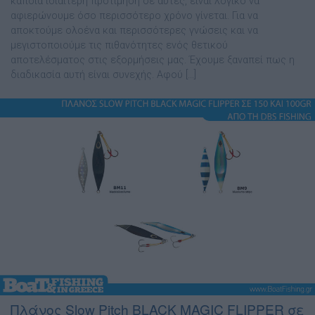
κάποια ιδιαίτερη προτίµηση σε αυτές, είναι λογικό να
αφιερώνουµε όσο περισσότερο χρόνο γίνεται. Για να
αποκτούµε ολοένα και περισσότερες γνώσεις και να
µεγιστοποιούµε τις πιθανότητες ενός θετικού
αποτελέσµατος στις εξορµήσεις µας. Έχουµε ξαναπεί πως η
διαδικασία αυτή είναι συνεχής. Αφού […]
Πλάνος Slow Pitch BLACK MAGIC FLIPPER σε