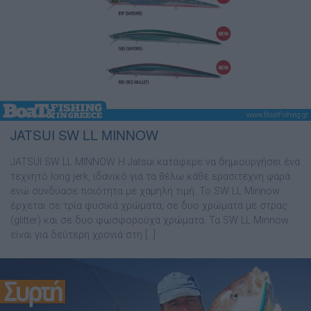
JATSUI SW LL MINNOW
JATSUI SW LL MINNOW Η Jatsui κατάφερε να δηµιουργήσει ένα
τεχνητό long jerk, ιδανικό για τα θέλω κάθε ερασιτέχνη ψαρά
ενώ συνδύασε ποιότητα µε χαµηλή τιµή. Το SW LL Minnow
έρχεται σε τρία φυσικά χρώµατα, σε δυο χρώµατα µε στρας
(glitter) και σε δυο φωσφορούχα χρώµατα. Τα SW LL Minnow
είναι για δεύτερη χρονιά στη […]