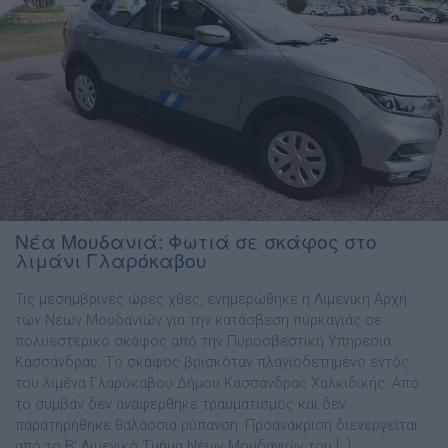
Νέα Μουδανιά: Φωτιά σε σκάφος στο
λιμάνι Γλαρόκαβου
Τις μεσημβρινές ώρες χθες, ενημερώθηκε η Λιμενική Αρχή
των Νέων Μουδανιών για την κατάσβεση πυρκαγιάς σε
πολυεστερικό σκάφος από την Πυροσβεστική Υπηρεσία
Κασσάνδρας. Tο σκάφος βρισκόταν πλαγιοδετημένο εντός
του λιμένα Γλαρόκαβου Δήμου Κασσάνδρας Χαλκιδικής. Από
το συμβάν δεν αναφέρθηκε τραυματισμός και δεν
παρατηρήθηκε θαλάσσια ρύπανση. Προανάκριση διενεργείται
από το Β’ Λιμενικό Τμήμα Νέων Μουδανιών του […]