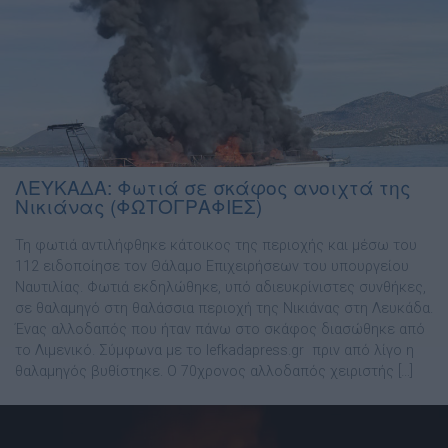
ΛΕΥΚΑΔΑ: Φωτιά σε σκάφος ανοιχτά της
Νικιάνας (ΦΩΤΟΓΡΑΦΙΕΣ)
Τη φωτιά αντιλήφθηκε κάτοικος της περιοχής και μέσω του
112 ειδοποίησε τον Θάλαμο Επιχειρήσεων του υπουργείου
Ναυτιλίας. Φωτιά εκδηλώθηκε, υπό αδιευκρίνιστες συνθήκες,
σε θαλαμηγό στη θαλάσσια περιοχή της Νικιάνας στη Λευκάδα.
Ένας αλλοδαπός που ήταν πάνω στο σκάφος διασώθηκε από
το Λιμενικό. Σύμφωνα με το lefkadapress.gr πριν από λίγο η
θαλαμηγός βυθίστηκε. Ο 70χρονος αλλοδαπός χειριστής […]