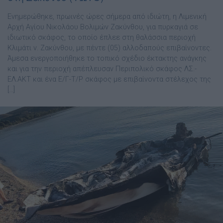
Ενημερώθηκε, πρωινές ώρες σήμερα από ιδιώτη, η Λιμενική
Αρχή Αγίου Νικολάου Βολιμών Ζακύνθου, για πυρκαγιά σε
ιδιωτικό σκάφος, το οποίο έπλεε στη θαλάσσια περιοχή
Κλιμάτι ν. Ζακύνθου, με πέντε (05) αλλοδαπούς επιβαίνοντες.
Άμεσα ενεργοποιήθηκε το τοπικό σχέδιο έκτακτης ανάγκης
και για την περιοχή απέπλευσαν Περιπολικό σκάφος ΛΣ.-
ΕΛ.ΑΚΤ και ένα Ε/Γ-Τ/Ρ σκάφος με επιβαίνοντα στέλεχος της
[…]