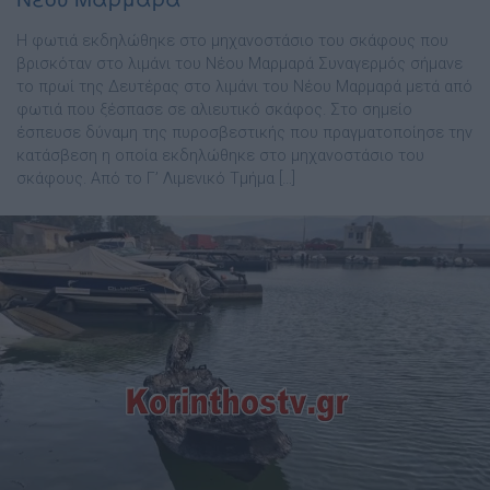
Η φωτιά εκδηλώθηκε στο μηχανοστάσιο του σκάφους που
βρισκόταν στο λιμάνι του Νέου Μαρμαρά Συναγερμός σήμανε
το πρωί της Δευτέρας στο λιμάνι του Νέου Μαρμαρά μετά από
φωτιά που ξέσπασε σε αλιευτικό σκάφος. Στο σημείο
έσπευσε δύναμη της πυροσβεστικής που πραγματοποίησε την
κατάσβεση η οποία εκδηλώθηκε στο μηχανοστάσιο του
σκάφους. Από το Γ’ Λιμενικό Τμήμα […]