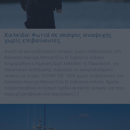
Χαλκίδα: Φωτιά σε σκάφος αναψυχής
χωρίς επιβαίνοντες
Φωτιά σε αγκυροβολημένο σκάφος χωρίς επιβαίνοντες στη
θαλάσσια περιοχή Μπουρτζίου Ν. Ευβοϊκού κόλπου
Ενημερώθηκε η Λιμενική Αρχή Χαλκίδας τη Παρασκευή , για
περιστατικό εκδήλωσης πυρκαγιάς σε αγκυροβολημένο
σκάφος με όνομα ΄΄ΣΟΥΛΑ” Λ.Ε. 1559, χωρίς επιβαίνοντες στη
θαλάσσια περιοχή Μπουρτζίου Ν. Ευβοϊκού κόλπου. Άμεσα
ενεργοποιήθηκε το τοπικό σχέδιο έκτακτης ανάγκης και στην
περιοχή μετέβησαν ένα περιπολικό […]