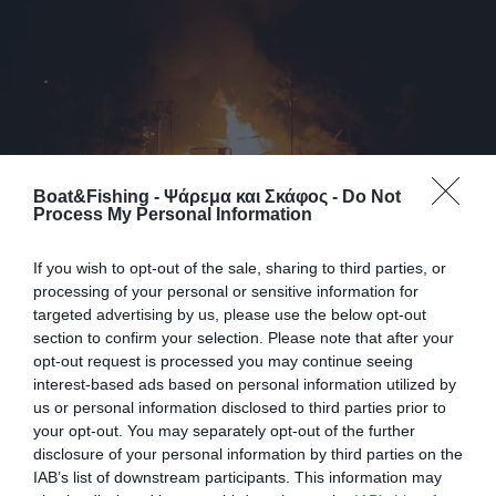
Boat&Fishing - Ψάρεμα και Σκάφος -
Do Not
Process My Personal Information
If you wish to opt-out of the sale, sharing to third parties, or
Σπέτσες: Πυρκαγιά ξέσπασε σε
processing of your personal or sensitive information for
ελλιμενισμένα σκάφη στο παλιό λιμάνι
targeted advertising by us, please use the below opt-out
section to confirm your selection. Please note that after your
Ισχυρή δύναμη της πυροσβεστικής επιχειρεί στο παλιό λιμάνι
opt-out request is processed you may continue seeing
των Σπετσών όπου ξέσπασε πυρκαγιά σε ελλιμενισμένο
interest-based ads based on personal information utilized by
σκάφος, η οποία επεκτάθηκε και σε διπλανά πλοιάρια.
us or personal information disclosed to third parties prior to
Ξέσπασε πυρκαγιά σε ελλιμενισμένα σκάφη στο παλαιό
your opt-out. You may separately opt-out of the further
λιμάνι των Σπετσών, στην περιοχή Κουζουνός, σχεδόν μιάμιση
disclosure of your personal information by third parties on the
ώρα μετά τα μεσάνυχτα σήμερα Σάββατο (φωτογραφία
IAB’s list of downstream participants. This information may
αρχείου, επάνω, από Eurokinissi/Γιάννης Παναγόπουλος).