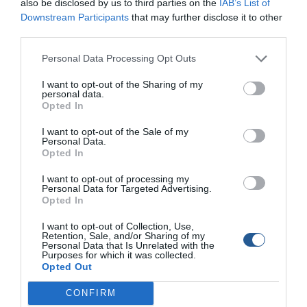
also be disclosed by us to third parties on the
IAB’s List of
Σήμανε συναγερμός Στην Πυροσβεστική, η οποία
Downstream Participants
that may further disclose it to other
ενημερώθηκε για […]
third parties.
Personal Data Processing Opt Outs
I want to opt-out of the Sharing of my
personal data.
Opted In
I want to opt-out of the Sale of my
Personal Data.
Opted In
I want to opt-out of processing my
Personal Data for Targeted Advertising.
Opted In
I want to opt-out of Collection, Use,
Retention, Sale, and/or Sharing of my
Personal Data that Is Unrelated with the
Αναστάτωση σε ιδιωτική μαρίνα στο Άκτιο
Purposes for which it was collected.
από φωτιά σε σκάφος
Opted Out
Αναστάτωση προκλήθηκε σε ιδιωτική μαρίνα στο Άκτιο από
CONFIRM