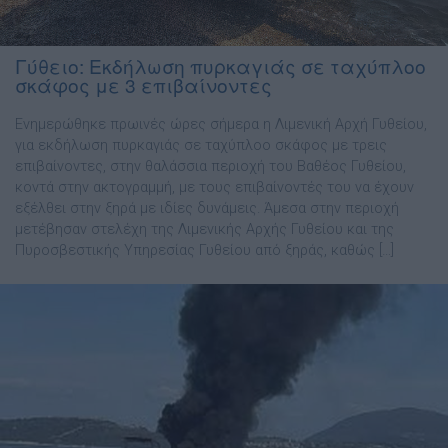
Γύθειο: Εκδήλωση πυρκαγιάς σε ταχύπλοο
σκάφος με 3 επιβαίνοντες
Ενημερώθηκε πρωινές ώρες σήμερα η Λιμενική Αρχή Γυθείου,
για εκδήλωση πυρκαγιάς σε ταχύπλοο σκάφος με τρεις
επιβαίνοντες, στην θαλάσσια περιοχή του Βαθέος Γυθείου,
κοντά στην ακτογραμμή, με τους επιβαίνοντές του να έχουν
εξέλθει στην ξηρά με ιδίες δυνάμεις. Άμεσα στην περιοχή
μετέβησαν στελέχη της Λιμενικής Αρχής Γυθείου και της
Πυροσβεστικής Υπηρεσίας Γυθείου από ξηράς, καθώς […]