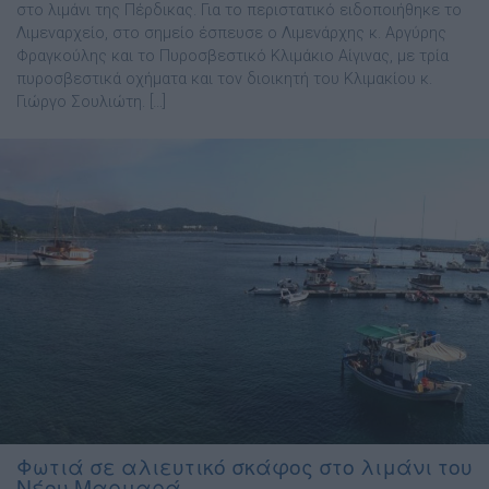
στο λιμάνι της Πέρδικας. Για το περιστατικό ειδοποιήθηκε το
Λιμεναρχείο, στο σημείο έσπευσε ο Λιμενάρχης κ. Αργύρης
Φραγκούλης και το Πυροσβεστικό Κλιμάκιο Αίγινας, με τρία
πυροσβεστικά οχήματα και τον διοικητή του Κλιμακίου κ.
Γιώργο Σουλιώτη. […]
Φωτιά σε αλιευτικό σκάφος στο λιμάνι του
Νέου Μαρμαρά