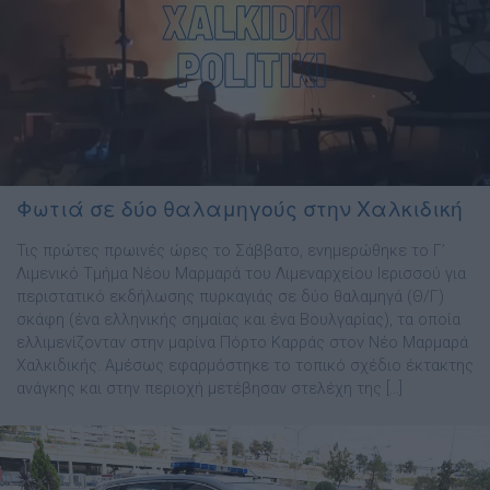
Φωτιά σε δύο θαλαμηγούς στην Χαλκιδική
Τις πρώτες πρωινές ώρες το Σάββατο, ενημερώθηκε το Γ’
Λιμενικό Τμήμα Νέου Μαρμαρά του Λιμεναρχείου Ιερισσού για
περιστατικό εκδήλωσης πυρκαγιάς σε δύο θαλαμηγά (Θ/Γ)
σκάφη (ένα ελληνικής σημαίας και ένα Βουλγαρίας), τα οποία
ελλιμενίζονταν στην μαρίνα Πόρτο Καρράς στον Νέο Μαρμαρά
Χαλκιδικής. Αμέσως εφαρμόστηκε το τοπικό σχέδιο έκτακτης
ανάγκης και στην περιοχή μετέβησαν στελέχη της […]