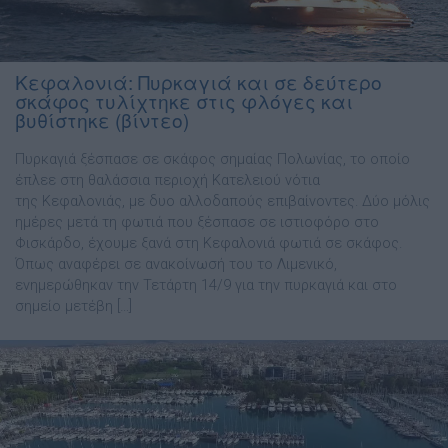
Κεφαλονιά: Πυρκαγιά και σε δεύτερο
σκάφος τυλίχτηκε στις φλόγες και
βυθίστηκε (βίντεο)
Πυρκαγιά ξέσπασε σε σκάφος σημαίας Πολωνίας, το οποίο
έπλεε στη θαλάσσια περιοχή Κατελειού νότια
της Κεφαλονιάς, με δυο αλλοδαπούς επιβαίνοντες. Δύο μόλις
ημέρες μετά τη φωτιά που ξέσπασε σε ιστιοφόρο στο
Φισκάρδο, έχουμε ξανά στη Κεφαλονιά φωτιά σε σκάφος.
Όπως αναφέρει σε ανακοίνωσή του το Λιμενικό,
ενημερώθηκαν την Τετάρτη 14/9 για την πυρκαγιά και στο
σημείο μετέβη […]