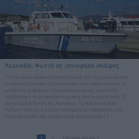
Λευκάδα: Φωτιά σε ιστιοφόρο σκάφος
Το ιστιοφόρο σκάφος καταστράφηκε από τη φωτιά και στη
συνέχεια βυθίστηκε Σώος και καλά στην υγεία του είναι ο
μοναδικός επιβαίνων ιστιοφόρου σκάφους, στο οποίο
εκδηλώθηκε τα μεσάνυχτα πυρκαγιά από άγνωστη αιτία, 15
ναυτικά μίλια δυτικά της Λευκάδας. Πρόκειται για έναν
Πολωνό υπήκοο, ο οποίος κατάφερε να επιβιβαστεί στη
σωστική σχεδία του σκάφους και στη συνέχεια […]
1
2
Επόμενη σελίδα: »