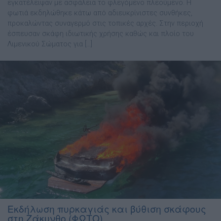
εγκατέλειψαν με ασφάλεια το φλεγόμενο πλεούμενο. Η
φωτιά εκδηλώθηκε κάτω από αδιευκρίνιστες συνθήκες,
προκαλώντας συναγερμό στις τοπικές αρχές. Στην περιοχή
έσπευσαν σκάφη ιδιωτικής χρήσης καθώς και πλοίο του
Λιμενικού Σώματος για […]
Εκδήλωση πυρκαγιάς και βύθιση σκάφους
στη Ζάκυνθο (ΦΩΤΟ)