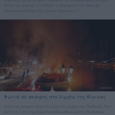
Κέρκυρας για εκδήλωση πυρκαγιάς σε ελλιμενισμένο σκάφος
εντός της μαρίνας «ΓΟΥΒΙΩΝ» ν. Κέρκυρας.Στην περιοχή
έσπευσαν στελέχη της οικείας Λιμενικής […]
Φωτιά σε σκάφος στο λιμάνι της Αίγινας
Φωτιά σε σκάφος αργά τη νύχτα στο λιμάνι της Πέρδικας. Λίγο
μετά τις 2 στα ξημερώματα εκδηλώθηκε φωτιά σε σκάφος