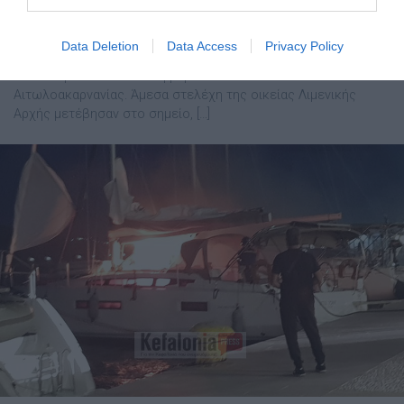
φωτιά σε σκάφος Ειδικότερα, ενημερώθηκε, το μεσημέρι της
Τετάρτης, η Λιμενική Αρχή Πρέβεζας, από το Κέντρο Άμεσης
Δράσης του Λιμενικού Σώματος, για πυρκαγιά σε σκάφος
Data Deletion
Data Access
Privacy Policy
σημαίας Μεγάλης Βρετανίας, το οποίο βρισκόταν
ανελκυσμένο σε ιδιωτική μαρίνα του Ακτίου
Αιτωλοακαρνανίας. Άμεσα στελέχη της οικείας Λιμενικής
Αρχής μετέβησαν στο σημείο, […]