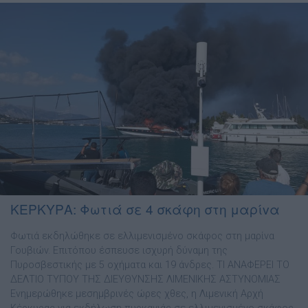
ΚΕΡΚΥΡΑ: Φωτιά σε 4 σκάφη στη μαρίvα
Φωτιά εκδηλώθηκε σε ελλιμενισμένο σκάφος στη μαρίνα
Γουβιώv. Επιτόπου έσπευσε ισχυρή δύναμη της
Πυροσβεστικής με 5 οχήματα και 19 άνδρες. ΤΙ ΑΝΑΦΕΡΕΙ ΤΟ
ΔΕΛΤΙΟ ΤΥΠΟΥ ΤΗΣ ΔΙΕΥΘΥΝΣΗΣ ΛΙΜΕΝΙΚΗΣ ΑΣΤΥΝΟΜΙΑΣ
Ενημερώθηκε μεσημβρινές ώρες χθες, η Λιμενική Αρχή