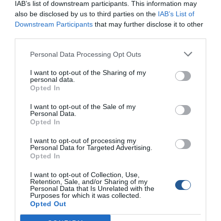
IAB’s list of downstream participants. This information may
also be disclosed by us to third parties on the
IAB’s List of
Downstream Participants
that may further disclose it to other
third parties.
Personal Data Processing Opt Outs
I want to opt-out of the Sharing of my
personal data.
Opted In
Πιάστηκε σπάνιο ψάρι - αυστραλέζικο
I want to opt-out of the Sale of my
φαγκρί (pagrus auratus) 5 κιλών στο Ιόνιο
Personal Data.
Opted In
Μία ευχάριστη έκπληξη επιφύλαξε η θάλασσα για τον φίλο και
I want to opt-out of processing my
συνεργάτη του περιοδικού Boat & Fishing Στέφανο Γιώτη, όταν
Personal Data for Targeted Advertising.
στη τελευταία του εξόρμηση έπιασε ένα αυστραλέζικο φαγκρί
Opted In
(pagrus auratus) 5 κιλών στο Ιόνιο Ένα ψάρι που δεν υπάρχει
στις θάλασσες μας και μέχρι τώρα το βλέπαμε σε βίντεο
I want to opt-out of Collection, Use,
Retention, Sale, and/or Sharing of my
ψαράδων στο youtube από την μακρινή Ωκεανία, και […]
Personal Data that Is Unrelated with the
Purposes for which it was collected.
Opted Out