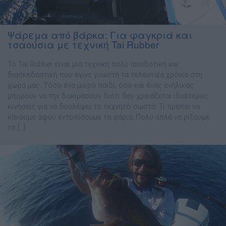
Ψάρεμα από βάρκα: Για φαγκριά και
τσαούσια με τεχνική Tai Rubber
Το Tai Rubber είναι µία τεχνική πολύ αποδοτική και
διασκεδαστική που έγινε γνωστή τα τελευταία χρόνια στη
χώρα µας. Τόσο ένα µικρό παιδί, όσο και ένας ενήλικας
μπορούν να την δοκιμάσουν διότι δεν χρειάζεται ιδιαίτερες
κινήσεις για να δουλέψει το τεχνητό σωστά. Τι πρέπει να
κάνουµε αφού εντοπίσουµε τα ψάρια; Πολύ απλά να ρίξουµε
το […]