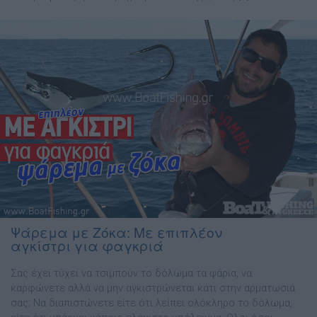
Ψάρεμα με Ζόκα: Με επιπλέον
αγκίστρι για φαγκριά
Σας έχει τύχει να τσιµπούν το δόλωµα τα ψάρια, να
καρφώνετε αλλά να µην αγκιστρώνεται κάτι στην αρµατωσιά
σας; Nα διαπιστώνετε είτε ότι λείπει ολόκληρο το δόλωµα,