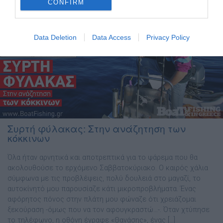
CONFIRM
Data Deletion
Data Access
Privacy Policy
Συρτή φύλακας: Στην ανάζητηση των
κόκκινων
Όλα ήταν αρνητικά και αποτρεπτικά για το ψάρεµα που θα
ακολουθούσε το ερχόµενο Σαββατοκύριακο. Ο καιρός χάλια
σύµφωνα µε τις προβλέψεις, πολύ δουλειά στο µαγαζί, το
αυτοκίνητό µου παρουσίαζε κάτι µικροπροβλήµατα. Ένας
αφόρητος πόνος στην πλάτη µου φώναζε ότι χρειάζοµαι
ξεκούραση -όµως που να τον αφουγκραστώ…-. Όταν χτύπησε
το τηλέφωνο, η οθόνη έγραφε «Θανάσης», ένας […]