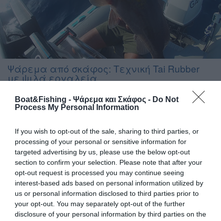
Ψάρεμα από σκάφος: Τεχνική Tai Rubber
με ψιλά εργαλεία
Μία τεχνική σχετικά νέα στα ελληνικά νερά, αλλά πολύ
Boat&Fishing - Ψάρεμα και Σκάφος -
Do Not
Process My Personal Information
αποτελεσµατική και χωρίς µεγάλες απαιτήσεις σε
συγκεκριµένες κινήσεις ή τακτική. Απευθύνεται καθαρά σε
κόκκινα ψάρια, όπως τσαούσια, φαγκριά και συναγρίδες.
If you wish to opt-out of the sale, sharing to third parties, or
Εύκολα όµως θα δελεαστούν και άλλα ψάρια, από µαυρόψαρα
processing of your personal or sensitive information for
έως τονοειδή. Πολύ βασικό κοµµάτι της τεχνικής, είναι η
targeted advertising by us, please use the below opt-out
επιλογή καλαµιού και µηχανισµού, ενώ και τα λεπτά […]
section to confirm your selection. Please note that after your
opt-out request is processed you may continue seeing
interest-based ads based on personal information utilized by
us or personal information disclosed to third parties prior to
your opt-out. You may separately opt-out of the further
disclosure of your personal information by third parties on the