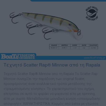
Τεχνητό Scatter Rap® Minnow από τη Rapala
Τεχνητό Scatter Rap® Minnow από τη Rapala Τo Scatter Rap
Minnow συνεχίζει την παράδοση των original floater,
προσφέροντας έναν εναλλακτικό τρόπο µετάδοσης της
«τραυµατισµένης κίνησης». Το χαρακτηριστικό του σχήµα,
επιτρέπει σε αυτό το ψαράκι να ψαρευτεί είτε µε spinning,
είτε µε συρτή. Μεταδίδοντας µοναδική κίνηση «σπασµωδικής
αποφυγής». ΧΑΡΑΚΤΗΡΙΣΤΙΚΑ: Κορµός από balsa µε γλώσσα