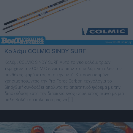
Καλάµι COLMIC SINDY SURF
Καλάµι COLMIC SINDY SURF Αυτό το νέο καλάµι τριών
τεµαχίων της COLMIC είναι το απόλυτο καλάµι για όλες της
συνθήκες ψαρέµατος από την ακτή. Κατασκευασµένο
χρησιµοποιώντας την Pro Force Carbon τεχνολογία το
SindySurf συνδυάζει απόλυτα το απαιτητικό ψάρεµα µε την
διασκέδαση κατά την διάρκεια ενός ψαρέµατος. Ικανό µε µια
απλή βολή του καλαµιού µας να […]