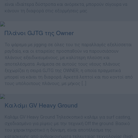
είναι ιδιαίτερα δύστροπα και ανόρεκτα, μπορούν σίγουρα να
κάνουν τη διαφορά στις εξορμήσεις μας.
Πλάνοι GJTG της Owner
Το ψάρεµα µε jigging σε όλες του τις παραλλαγές εξελίσσεται
ραγδαία, και οι εταιρείες προσπαθούν να παρουσιάσουν
πλάνους εξειδικευµένους, µε καλύτερη πλεύση και
αποτελέσµατα. Ανάµεσα σε αυτούς τους νέους πλάνους
ξεχωρίζει η σειρά GJTG της OWNER, η οποία πραγµατικά
µπορεί να κάνει τη διαφορά. Αρκετά λεπτοί και πιο κοντοί από
τους υπόλοιπους πλάνους, µε µήκος […]
Καλάµι GV Heavy Ground
Καλάµι GV Heavy Ground Τηλεσκοπικό καλάµι για surf casting,
σχεδιασµένο για ρίψεις µε την τεχνική Off the ground. Βασικό
του χαρακτηριστικό η δύναµη, είναι αποτέλεσµα της
κατασκευής από ανθρακονήµατα τελευταίας τεχνολογίας (high