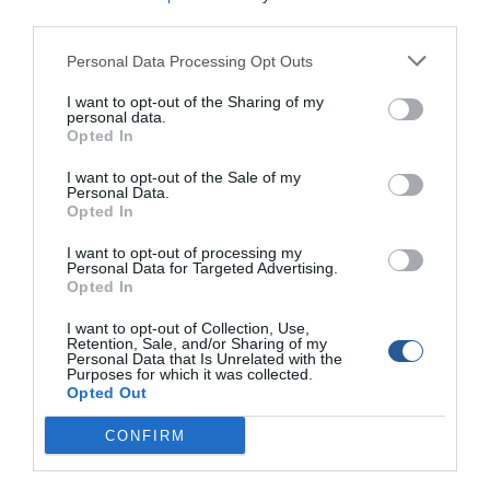
Πλάνοι GEKITO JIG AERO της OWNER
third parties.
Personal Data Processing Opt Outs
Πλάνοι GEKITO JIG AERO της OWNER Οι πλάνοι της σειράς
GEKITO JIG AERO ξεχωρίζουν για τη µοναδική τους πλεύση και
I want to opt-out of the Sharing of my
κίνηση µέσα στο νερό, µετά από κάθε χτύπηµα του καλαµιού
personal data.
µας. Επιπλέον, διαθέτουν ειδικά µελετηµένο σχήµα και έχουν
Opted In
το βάρος στο πίσω µέρος, γεγονός που τους κάνει ιδανικούς
I want to opt-out of the Sale of my
για µακρινές βολές. Ένα ακόµη στοιχείο που […]
Personal Data.
Opted In
I want to opt-out of processing my
Personal Data for Targeted Advertising.
Opted In
I want to opt-out of Collection, Use,
Retention, Sale, and/or Sharing of my
Personal Data that Is Unrelated with the
Purposes for which it was collected.
Opted Out
CONFIRM