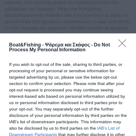
κόκκους, που εγγυάται µεγάλη αποτελεσµατικότητα στο
µαλάγρωµα της περιοχής. Μέρη του δολώµατος
απελευθερώνονται σταδιακά από τους κόκκους και χάρη στα
φυτικά έλαια που περιέχουν προσελκύουν το ψάρι κρατώντας
το στην περιοχή που ψαρεύετε. Μεγάλη ποικιλία σε χρώµατα
ώστε να ταιριάζουν µε το βυθό και τις προτιµήσεις των
ψαριών. To […]
Boat&Fishing - Ψάρεμα και Σκάφος -
Do Not
Process My Personal Information
If you wish to opt-out of the sale, sharing to third parties, or
processing of your personal or sensitive information for
targeted advertising by us, please use the below opt-out
section to confirm your selection. Please note that after your
opt-out request is processed you may continue seeing
interest-based ads based on personal information utilized by
us or personal information disclosed to third parties prior to
your opt-out. You may separately opt-out of the further
disclosure of your personal information by third parties on the
IAB’s list of downstream participants. This information may
also be disclosed by us to third parties on the
IAB’s List of
Downstream Participants
that may further disclose it to other