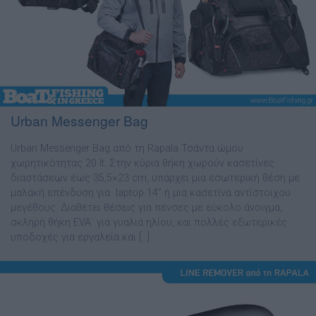
Urban Messenger Bag
Urban Messenger Bag από τη Rapala Τσάντα ώµου
χωρητικότητας 20 lt. Στην κύρια θήκη χωρούν κασετίνες
διαστάσεων έως 35,5×23 cm, υπάρχει µια εσωτερική θέση µε
µαλακή επένδυση για laptop 14’’ ή µια κασετίνα αντίστοιχου
µεγέθους. ∆ιαθέτει θέσεις για πένσες µε εύκολο άνοιγµα,
σκληρή θήκη EVA για γυαλιά ηλίου, και πολλές εξωτερικές
υποδοχές για εργαλεία και […]