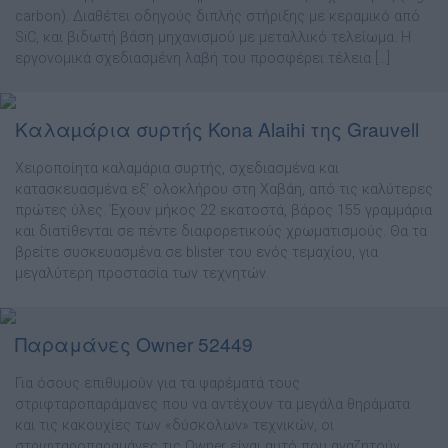
carbon). ∆ιαθέτει οδηγούς διπλής στήριξης µε κεραµικό από
SiC, και βιδωτή βάση µηχανισµού µε µεταλλικό τελείωµα. Η
εργονοµικά σχεδιασµένη λαβή του προσφέρει τέλεια […]
Καλαµάρια συρτής Kona Alaihi της Grauvell
Χειροποίητα καλαµάρια συρτής, σχεδιασµένα και
κατασκευασµένα εξ’ ολοκλήρου στη Χαβάη, από τις καλύτερες
πρώτες ύλες. Έχουν µήκος 22 εκατοστά, βάρος 155 γραµµάρια
και διατίθενται σε πέντε διαφορετικούς χρωµατισµούς. Θα τα
βρείτε συσκευασµένα σε blister του ενός τεµαχίου, για
µεγαλύτερη προστασία των τεχνητών.
Παραμάνες Owner 52449
Για όσους επιθυµούν για τα ψαρέµατά τους
στριφταροπαράµανες που να αντέχουν τα µεγάλα θηράµατα
και τις κακουχίες των «δύσκολων» τεχνικών, οι
στριφταροπαραµάνες τις Owner είναι αυτό που αναζητούν.