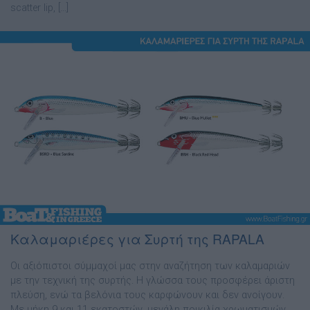
scatter lip, […]
Καλαμαριέρες για Συρτή της RAPALA
Οι αξιόπιστοι σύµµαχοί µας στην αναζήτηση των καλαµαριών
µε την τεχνική της συρτής. Η γλώσσα τους προσφέρει άριστη
πλεύση, ενώ τα βελόνια τους καρφώνουν και δεν ανοίγουν.
Με µήκη 9 και 11 εκατοστών, µεγάλη ποικιλία χρωµατισµών