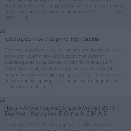
Κυκλοφορούν σε διάφορα µεγέθη µε αντίστοιχα τεστ σε κιλά
που φαίνονται στον πίνακα που ακολουθεί. ΚΩ∆. Νο
ΜΗΚΟΣ […]
Καλαµαριέρες συρτής της Rapala
Όλοι όσοι ασχολούνται με το ψάρεμα των καλαμαριών με την
τεχνική της συρτής σίγουρα θα έχουν δοκιμάσει τις
εξειδικευμένες καλαμαριέρες συρτής της RAPALA με τη
γλώσσα και τις ακίδες. Με άριστη πλεύση όπως όλα τα
υπόλοιπα τεχνητά δολώματα, με μήκος 9 και 11 εκατοστά, με
ποικιλία χρωματισμών, με σίγουρα αρπάγματα μπορούν να
ψαρέψουν είτε μόνες […]
Πανελλήνιο Πρωτάθληµα Αλιείας 2014 -
Σύµβαση Χορηγίας Ε.Ο.Υ.∆.Α.-ΣΙΜ Α.Ε.
H εταιρεία ΣΙΜ Α.Ε . θα είναι χορηγός του Πανελληνίου
Πρωταθλήµατος αλιείας µε φελλό της Ε.Ο.Υ.∆.Α., για το έτος