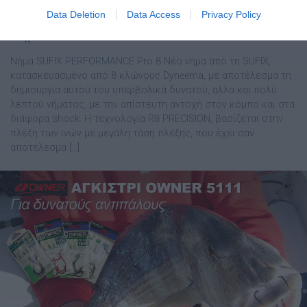
Data Deletion
Data Access
Privacy Policy
Νήµα SUFIX PERFORMANCE PRO 8
Νήµα SUFIX PERFORMANCE Pro 8 Νέο νήµα από τη SUFIX,
κατασκευασµένο από 8 κλώνους Dyneema, µε αποτέλεσµα τη
δηµιουργία αυτού του υπερβολικά δυνατού, αλλά και πολύ
λεπτού νήµατος, µε την απίστευτη αντοχή στον κόµπο και στα
διάφορα shock. Η τεχνολογία R8 PRECISION, βασίζεται στην
πλέξη των ινών µε µεγάλη τάση πλέξης, που έχει σαν
αποτέλεσµα […]