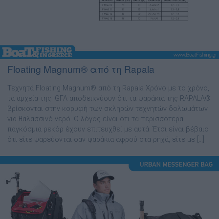
Floating Magnum® από τη Rapala
Τεχνητά Floating Magnum® από τη Rapala Χρόνο µε το χρόνο,
τα αρχεία της IGFA αποδεικνύουν ότι τα ψαράκια της RAPALA®
βρίσκονται στην κορυφή των σκληρών τεχνητών δολωµάτων
για θαλασσινό νερό. Ο λόγος είναι ότι τα περισσότερα
παγκόσµια ρεκόρ έχουν επιτευχθεί µε αυτά. Έτσι είναι βέβαιο
ότι είτε ψαρεύονται σαν ψαράκια αφρού στα ρηχά, είτε µε […]