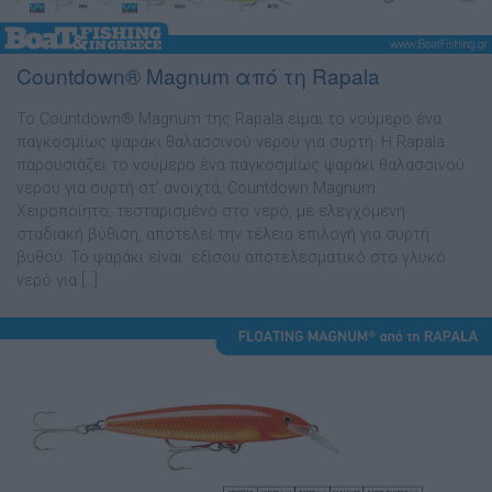
Countdown® Magnum από τη Rapala
Το Countdown® Magnum της Rapala είμαι το νούµερο ένα
παγκοσµίως ψαράκι θαλασσινού νερού για συρτή. Η Rapala
παρουσιάζει το νούµερο ένα παγκοσµίως ψαράκι θαλασσινού
νερού για συρτή στ’ ανοιχτά, Countdown Magnum.
Χειροποίητο, τεσταρισµένο στο νερό, µε ελεγχόµενη
σταδιακή βύθιση, αποτελεί την τέλεια επιλογή για συρτή
βυθού. Το ψαράκι είναι εξίσου αποτελεσµατικό στο γλυκό
νερό για […]