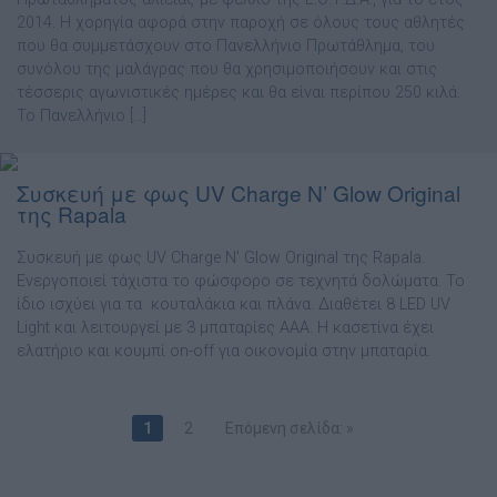
2014. Η χορηγία αφορά στην παροχή σε όλους τους αθλητές
που θα συµµετάσχουν στο Πανελλήνιο Πρωτάθληµα, του
συνόλου της µαλάγρας που θα χρησιµοποιήσουν και στις
τέσσερις αγωνιστικές ηµέρες και θα είναι περίπου 250 κιλά.
Το Πανελλήνιο […]
Συσκευή με φως UV Charge N’ Glow Original
της Rapala
Συσκευή με φως UV Charge N’ Glow Original της Rapala.
Ενεργοποιεί τάχιστα το φώσφορο σε τεχνητά δολώµατα. Το
ίδιο ισχύει για τα κουταλάκια και πλάνα. ∆ιαθέτει 8 LED UV
Light και λειτουργεί µε 3 µπαταρίες AAA. Η κασετίνα έχει
ελατήριο και κουµπί on-off για οικονοµία στην µπαταρία.
1
2
Επόμενη σελίδα: »