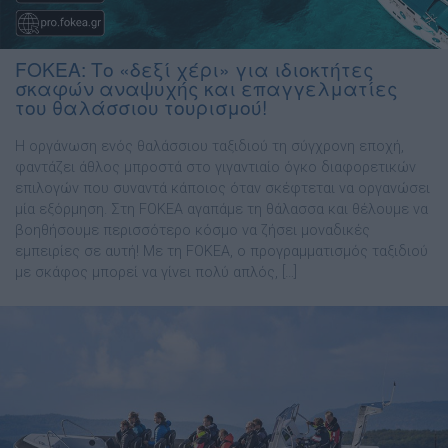
FOKEA: Το «δεξί χέρι» για ιδιοκτήτες
σκαφών αναψυχής και επαγγελματίες
του θαλάσσιου τουρισμού!
Η οργάνωση ενός θαλάσσιου ταξιδιού τη σύγχρονη εποχή,
φαντάζει άθλος µπροστά στο γιγαντιαίο όγκο διαφορετικών
επιλογών που συναντά κάποιος όταν σκέφτεται να οργανώσει
µία εξόρµηση. Στη FOKEA αγαπάµε τη θάλασσα και θέλουµε να
βοηθήσουµε περισσότερο κόσµο να ζήσει µοναδικές
εµπειρίες σε αυτή! Με τη FOKEA, ο προγραµµατισµός ταξιδιού
µε σκάφος µπορεί να γίνει πολύ απλός, […]