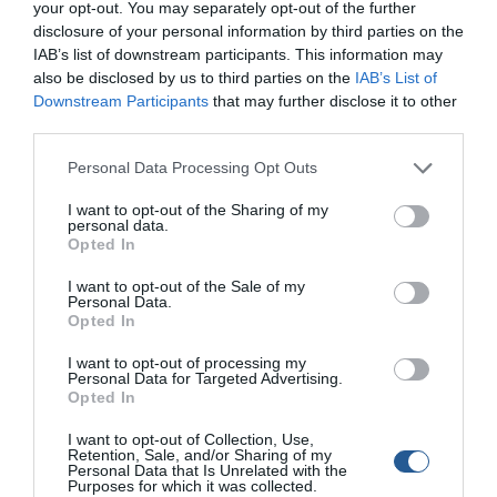
your opt-out. You may separately opt-out of the further
Γιατί τα σκάφη αναψυχής από Λιμένες εκτός Σένγκεν της Αν.
disclosure of your personal information by third parties on the
Μεσογείου είναι “ανεπιθύμητα” στη Ρόδο και Κω Όπως
IAB’s list of downstream participants. This information may
καταγγέλει ο κ.Μιχάλης Ροδίτης, εκπρόσωπος Δωδεκανήσου
also be disclosed by us to third parties on the
IAB’s List of
του Πανελληνίου Συνδέσμου Ναυτικών Πρακτόρων και
Downstream Participants
that may further disclose it to other
Επαγγελματιών Χρηστών Λιμένα, τα σκάφη αναψυχής που
third parties.
έρχονται στη Ρόδο και την Κω από Λιμένες εκτός Σένγκεν της
Ανατολικής Μεσογείου (όπως από την Τουρκία) είναι […]
Personal Data Processing Opt Outs
I want to opt-out of the Sharing of my
personal data.
Opted In
I want to opt-out of the Sale of my
Personal Data.
Opted In
I want to opt-out of processing my
Personal Data for Targeted Advertising.
Opted In
I want to opt-out of Collection, Use,
Retention, Sale, and/or Sharing of my
Personal Data that Is Unrelated with the
Purposes for which it was collected.