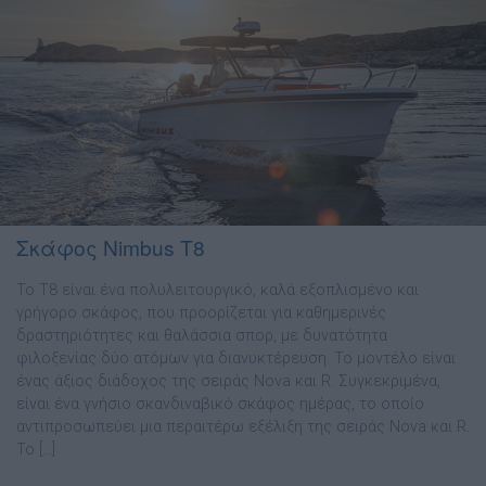
Σκάφος Nimbus T8
Το Τ8 είναι ένα πολυλειτουργικό, καλά εξοπλισµένο και
γρήγορο σκάφος, που προορίζεται για καθηµερινές
δραστηριότητες και θαλάσσια σπορ, µε δυνατότητα
φιλοξενίας δύο ατόµων για διανυκτέρευση. Το µοντέλο είναι
ένας άξιος διάδοχος της σειράς Nova και R. Συγκεκριμένα,
είναι ένα γνήσιο σκανδιναβικό σκάφος ημέρας, το οποίο
αντιπροσωπεύει µια περαιτέρω εξέλιξη της σειράς Nova και R.
Το […]