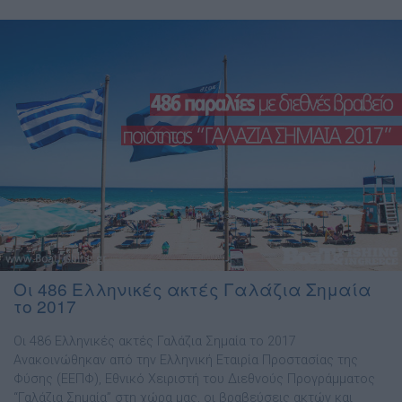
Οι 486 Ελληνικές ακτές Γαλάζια Σημαία
το 2017
Οι 486 Ελληνικές ακτές Γαλάζια Σημαία το 2017
Ανακοινώθηκαν από την Ελληνική Εταιρία Προστασίας της
Φύσης (ΕΕΠΦ), Εθνικό Χειριστή του Διεθνούς Προγράμματος
“Γαλάζια Σημαία” στη χώρα μας, οι βραβεύσεις ακτών και