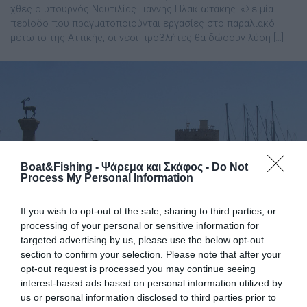
χθες ο υπουργός Ναυτιλίας Γιάννης Πλακιωτάκης. «Σε μία
περίοδο που πραγματοποιούνται εργασίες στο παραλιακό
μέτωπο της Αττικής, οι νέοι προβλήτες θα δώσουν λύση […]
Boat&Fishing - Ψάρεμα και Σκάφος -
Do Not
Process My Personal Information
If you wish to opt-out of the sale, sharing to third parties, or
processing of your personal or sensitive information for
targeted advertising by us, please use the below opt-out
section to confirm your selection. Please note that after your
Ανεπιθύμητα είναι τα σκάφη αναψυχής
opt-out request is processed you may continue seeing
στη Ρόδο και την Κω από Λιμένες εκτός
interest-based ads based on personal information utilized by
Σένγκεν
us or personal information disclosed to third parties prior to