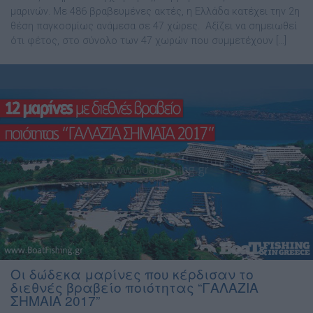
μαρινών. Με 486 βραβευμένες ακτές, η Ελλάδα κατέχει την 2η
θέση παγκοσμίως ανάμεσα σε 47 χώρες. Αξίζει να σημειωθεί
ότι φέτος, στο σύνολο των 47 χωρών που συμμετέχουν […]
Οι δώδεκα μαρίνες που κέρδισαν το
διεθνές βραβείο ποιότητας “ΓΑΛΑΖΙΑ
ΣΗΜΑΙΑ 2017”