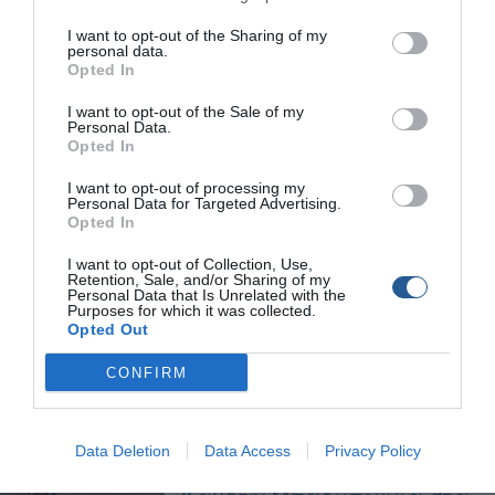
I want to opt-out of the Sharing of my
personal data.
Ψάρεμα σκορπίνας στα
Opted In
βαθιά-8 τρόποι ψαρέματος
I want to opt-out of the Sale of my
Personal Data.
Opted In
Βυθόμετρο και τεχνικές
I want to opt-out of processing my
ψαρέματος: Καθετή στα
Personal Data for Targeted Advertising.
ρηχά
Opted In
I want to opt-out of Collection, Use,
Αφιέρωμα: ψάρεμα για
Retention, Sale, and/or Sharing of my
Personal Data that Is Unrelated with the
Καλαμάρια
Purposes for which it was collected.
Opted Out
CONFIRM
Καθετή: Ψάρεμα με 3+
άτομα στο σκάφος
Data Deletion
Data Access
Privacy Policy