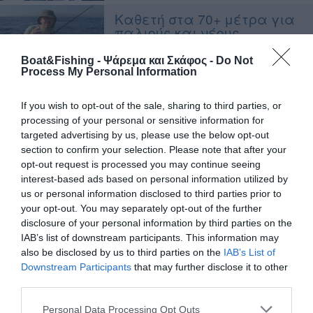
Kαθετή στα 70+ μέτρα για
παλιούς και νέους
ψαράδες
Boat&Fishing - Ψάρεμα και Σκάφος -
Do Not
Process My Personal Information
Ελαστικό μακρύ καλάμι
βαθιάς καθετής με
If you wish to opt-out of the sale, sharing to third parties, or
περιστραμμένους οδηγούς
processing of your personal or sensitive information for
(βίντεο)
targeted advertising by us, please use the below opt-out
section to confirm your selection. Please note that after your
Καθετή: Κατασκευή
opt-out request is processed you may continue seeing
αρματωσιάς
interest-based ads based on personal information utilized by
us or personal information disclosed to third parties prior to
your opt-out. You may separately opt-out of the further
Βυθόμετρο και τεχνικές
disclosure of your personal information by third parties on the
ψαρέματος: Βαθιά καθετή
IAB’s list of downstream participants. This information may
also be disclosed by us to third parties on the
IAB’s List of
Downstream Participants
that may further disclose it to other
third parties.
Καθετή: Μεγάλα σκαθάρια
µε δόλωµα καλαµάρι
Personal Data Processing Opt Outs