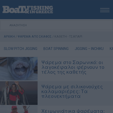
ΑΡΧΙΚΗ
ΝΕΑ
ΑΡΧΙΚΗ
/
ΨΑΡΕΜΑ ΑΠΟ ΣΚΑΦΟΣ
/
ΚΑΘΕΤΗ - ΤΣΑΠΑΡΙ
ΕΚΔΟΣΕΙΣ
ΨΑΡΕΜΑ ΑΠΟ ΑΚΤΗ
SLOW PITCH JIGGING
BOAT SPINNING
JIGGING – INCHIKU
K
ΨΑΡΕΜΑ ΑΠΟ ΣΚΑΦΟΣ
Ψάρεμα στο Σαρωνικό: οι
ΨΑΡΟΤΟΥΦΕΚΟ
λαγοκέφαλοι φέρνουν το
ΣΚΑΦΟΣ
τέλος της καθετής
VIDEO
Ψάρεμα με σιλικονούχες
ΕΞΟΠΛΙΣΜΟΣ
καλαμαριέρες: Τα
ΘΕΣΣΑΛΟΝΙΚΗ BOAT & FISHING SHOW 2025
πλεονεκτήματα
BOAT & FISHING SHOW 2025
Χειμωνιάτικα ψαρέματα: