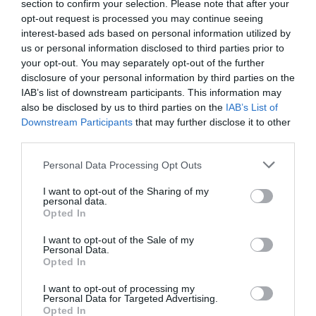
section to confirm your selection. Please note that after your
Κοπή βασιλόπιτας της
opt-out request is processed you may continue seeing
Ακαδηµίας Αθλητικών
∆ραστηριοτήτων
interest-based ads based on personal information utilized by
us or personal information disclosed to third parties prior to
Σεµινάριο - Παρουσίαση
your opt-out. You may separately opt-out of the further
προϊόντων DUO στην Σύρο
disclosure of your personal information by third parties on the
IAB’s list of downstream participants. This information may
Κοπή πίτας 2014 από τον
also be disclosed by us to third parties on the
IAB’s List of
Σύλλογο Ερασιτεχνών
Downstream Participants
that may further disclose it to other
Αλιέων Εύοσµου
third parties.
∆ελτίο τύπου ΠΑΣΥΦΘΕΑ
Personal Data Processing Opt Outs
Κύπελλο υ/β κυνηγιού 2014
I want to opt-out of the Sharing of my
personal data.
Το κοινωνικό πρόσωπο του
Opted In
ψαρέµατος
I want to opt-out of the Sale of my
Κοπή πίτας 2014 &
Personal Data.
βράβευση αθλητών
Opted In
Ν.Ο.Καρύστου
I want to opt-out of processing my
Personal Data for Targeted Advertising.
Πανελλήνιο πρωτάθληµα
Opted In