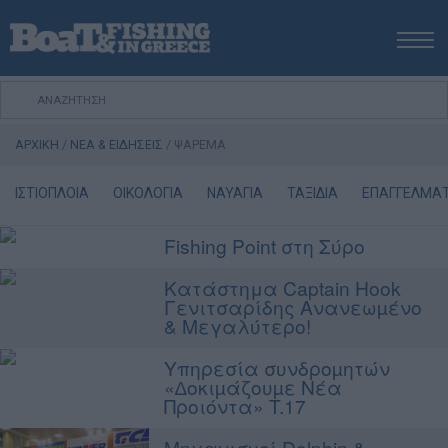
ΑΡΧΙΚΗ
ΝΕΑ
ΑΡΧΙΚΗ
/
ΝΕΑ & ΕΙΔΗΣΕΙΣ
/
ΨΑΡΕΜΑ
ΕΚΔΟΣΕΙΣ
ΨΑΡΕΜΑ ΑΠΟ ΑΚΤΗ
ΙΣΤΙΟΠΛΟΙΑ
ΟΙΚΟΛΟΓΙΑ
ΝΑΥΑΓΙΑ
ΤΑΞΙΔΙΑ
ΕΠΑΓΓΕΛΜΑΤΙ
ΨΑΡΕΜΑ ΑΠΟ ΣΚΑΦΟΣ
Fishing Point στη Σύρο
ΨΑΡΟΤΟΥΦΕΚΟ
ΣΚΑΦΟΣ
Κατάστημα Captain Hook
Γενιτσαρίδης Ανανεωµένο
VIDEO
& Μεγαλύτερο!
ΕΞΟΠΛΙΣΜΟΣ
Υπηρεσία συνδροµητών
ΘΕΣΣΑΛΟΝΙΚΗ BOAT & FISHING SHOW 2025
«∆οκιµάζουµε Νέα
Προιόντα» T.17
BOAT & FISHING SHOW 2025
Μηχανισµοί Dolphin &