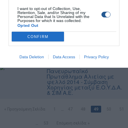
αλιείας από την ακτή µε
καλάµι & µηχανισµό
I want to opt-out of Collection, Use,
(ανδρών - γυναικών) 2014
Retention, Sale, and/or Sharing of my
Personal Data that Is Unrelated with the
Purposes for which it was collected.
Φιλικός αγώνας αλιείας
Opted Out
από την ακτή 1 ∆εκεµβρίου
2013
CONFIRM
Eγκαίνια στο νέο
κατάστημα Ειδών Αλιείας
Data Deletion
Data Access
Privacy Policy
Vaggos Fishing Club
Πανευρωπαϊκό
Πρωτάθληµα Αλιείας µε
φελλό 2014 - Σύµβαση
Χορηγίας µεταξύ Ε.Ο.Υ.∆.Α.
& ΣΙΜ Α.Ε.
« Προηγούμενη Σελίδα
1
…
47
48
49
50
51
…
53
Επόμενη σελίδα: »