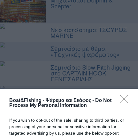
Scepter
Νέο κατάστηµα TΣΟΥΡΟΣ
MARINE
Σεµινάριο µε θέµα
«Τεχνικές ψαρέµατος»
Σεµινάριο Slow Pitch Jigging
στο CAPTAIN HOOK
ΓΕΝΙΤΣΑΡΙ∆ΗΣ
Κοπή πίτας & πρώτο
συλλογικό ψάρεµα 2014
Boat&Fishing - Ψάρεμα και Σκάφος -
Do Not
«AΓΙΟΣ NIKOΛAOΣ», Χανιά
Process My Personal Information
Τα νέα του Γλαύκου
If you wish to opt-out of the sale, sharing to third parties, or
processing of your personal or sensitive information for
Αντιπροσωπείες Patromare
targeted advertising by us, please use the below opt-out