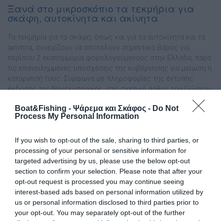
Ξανά στο μικροσκόπιο τα τεκμήρια για
σκάφη, αυτοκίνητα και ακίνητα
Τα τεκμήρια για τα σκάφη, όπως και για τα αυτοκίνητα και τα
ακίνητα, συνεχίζουν να αποτελούν σημαντικό βάρος για
περίπου 2 εκατομμύρια φορολογούμενους στην Ελλάδα, παρά
τις επανειλημμένες υποσχέσεις της κυβέρνησης για μείωση ή
κατάργησή τους. Σύμφωνα με πληροφορίες της έντυπης
έκδοσης της Ναυτεμπορικής, στο σχετικό άρθρο του Γιώργου
Κούρου, τα αποτελέσματα του νέου συστήματος […]
Boat&Fishing - Ψάρεμα και Σκάφος -
Do Not
Process My Personal Information
If you wish to opt-out of the sale, sharing to third parties, or
processing of your personal or sensitive information for
targeted advertising by us, please use the below opt-out
section to confirm your selection. Please note that after your
opt-out request is processed you may continue seeing
interest-based ads based on personal information utilized by
us or personal information disclosed to third parties prior to
your opt-out. You may separately opt-out of the further