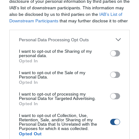
disclosure of your personal information by third parties on the
IAB’s list of downstream participants. This information may
also be disclosed by us to third parties on the
IAB’s List of
Downstream Participants
that may further disclose it to other
Τέλος (;) σε τεκμήρια και φόρο πολυτελούς
third parties.
διαβίωσης
Personal Data Processing Opt Outs
Έρχονται εκλογές! Και φυσικά, για άλλη μία φορά, διαβάζουμε
I want to opt-out of the Sharing of my
για οριστική κατάργηση των τεκμηρίων και του φόρου
personal data.
πολυτελούς διαβίωσης. Οι πληροφορίες που είδαν το φως
Opted In
της δημοσιότητας στις 26/4/23, γράφουν για οριστική
κατάργηση των τεκμηρίων διαβίωσης και κατ’ επέκταση και
I want to opt-out of the Sale of my
Personal Data.
του Φόρου Πολυτελούς Διαβίωσης που πλήττει τους
Opted In
ιδιοκτήτες σκαφών άνω των 5 μέτρων, και αυτοκινήτων με
κινητήρες άνω […]
I want to opt-out of processing my
Personal Data for Targeted Advertising.
Opted In
I want to opt-out of Collection, Use,
Retention, Sale, and/or Sharing of my
Personal Data that Is Unrelated with the
Purposes for which it was collected.
Opted Out