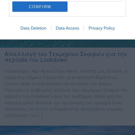
CONFIRM
Data Deletion
Data Access
Privacy Policy
Aπαλλαγή του Τεκμηρίου Σκαφών για την
περίοδο του Lockdown
Ο Δικηγόρος παρ’ Αρείω Πάγω Νίκος Ανέστης μας έστειλε το
παρακάτω κείμενο εξηγώντας τα απαραίτητα βήματα για
όποιον θέλει να διεκδικήσει την αποφυγή του Φόρου
Πολυτελούς Διαβίωσης αλλά και των τεκμήριων Σκαφών την
περίοδο του lockdown λόγω της πανδημίας. Μέσα από την
επαγγελματική αλλά και την προσωπική του εμπειρία δίνει
απαντήσεις σε όσους ενδιαφέρονται. Ακολουθούν κείμενα
επεξήγησης του […]