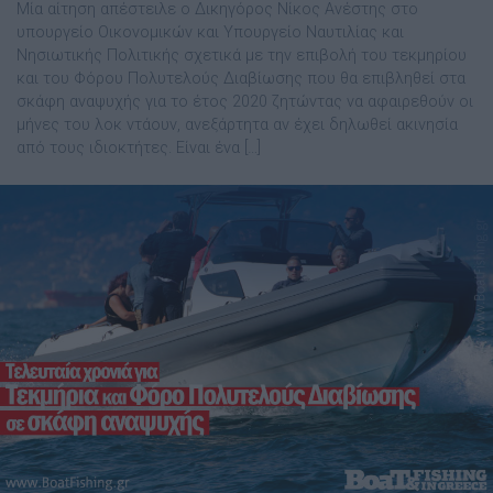
Μία αίτηση απέστειλε ο Δικηγόρος Νίκος Ανέστης στο
υπουργείο Οικονομικών και Υπουργείο Ναυτιλίας και
Νησιωτικής Πολιτικής σχετικά με την επιβολή του τεκμηρίου
και του Φόρου Πολυτελούς Διαβίωσης που θα επιβληθεί στα
σκάφη αναψυχής για το έτος 2020 ζητώντας να αφαιρεθούν οι
μήνες του λοκ ντάουν, ανεξάρτητα αν έχει δηλωθεί ακινησία
από τους ιδιοκτήτες. Είναι ένα […]