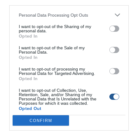
third parties.
Ομίλου Καρύστου
Personal Data Processing Opt Outs
ΝΕΟΣ ΚΑΝΟΝΙΣΜΟΣ
I want to opt-out of the Sharing of my
ΑΓΩΝΩΝ ΑΛΙΕΙΑΣ ΑΠΟ ΤΗΝ
personal data.
ΑΚΤΗ ΜΕ ΚΑΛΑΜΙ ΚΑΙ
Opted In
ΜΗΧΑΝΙΣΜΟ (ΑΝΔΡΩΝ &
ΓΥΝΑΙΚΩΝ)
I want to opt-out of the Sale of my
Personal Data.
Opted In
ΝΑ.Ο.Κ . : « ΜΕΘ’ ΟΡΜΗΣ
ΑΚΑΘΕΚΤΟΥ»
I want to opt-out of processing my
Personal Data for Targeted Advertising.
Opted In
Η ΥΑΜΑΗΑ χορηγός στο
I want to opt-out of Collection, Use,
Παγκόσμιο Πρωτάθλημα
Retention, Sale, and/or Sharing of my
Personal Data that Is Unrelated with the
Ιστιοπλοΐας 470
Purposes for which it was collected.
Opted Out
500 φωτογραφίες από την
CONFIRM
12η Πανελλήνια Συνάντηση
Φουσκωτών στη Λέσβο