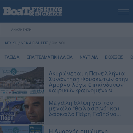
ΑΡΧΙΚΗ
ΝΕΑ
ΑΡΧΙΚΗ
/
ΝΕΑ & ΕΙΔΗΣΕΙΣ
/
ΟΜΙΛΟΙ
ΕΚΔΟΣΕΙΣ
ΨΑΡΕΜΑ ΑΠΟ ΑΚΤΗ
ΤΑΞΙΔΙΑ
ΕΠΑΓΓΕΛΜΑΤΙΚΗ ΑΛΙΕΙΑ
ΝΑΥΤΙΛΙΑ
ΕΚΘΕΣΕΙΣ
Θ
ΨΑΡΕΜΑ ΑΠΟ ΣΚΑΦΟΣ
Ακυρώνεται η Πανελλήνια
ΨΑΡΟΤΟΥΦΕΚΟ
Συνάντηση Φουσκωτών στην
ΣΚΑΦΟΣ
Αμοργό λόγω επικίνδυνων
καιρικών φαινομένων
VIDEO
ΕΞΟΠΛΙΣΜΟΣ
Μεγάλη θλίψη για τον
μεγάλο "θαλασσινό" και
Πολιτική Αποστολών / Επιστροφών
δάσκαλο Πάρη Γαϊτάνο...
Τρόποι Πληρωμής
Όροι Χρήσης
Η Αμοργός τιμώμενη