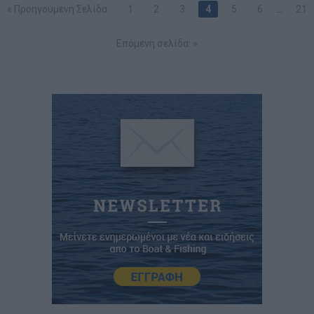
« Προηγούμενη Σελίδα
1
2
3
4
5
6
…
21
Επόμενη σελίδα: »