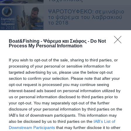
ΨΑΡΟΤΟΥΦΕΚΟ: σεμινάριο
το ψάρεμα του λαβρακιού
το 2018
3ο SUNSET Διεθνές
Boat&Fishing - Ψάρεμα και Σκάφος -
Do Not
Τουρνουά Αλιείας από την
Process My Personal Information
ακτή "RESPECT THE SEA
2017"
If you wish to opt-out of the sale, sharing to third parties, or
processing of your personal or sensitive information for
Το Πανελλήνιο
Πρωτάθλημα
targeted advertising by us, please use the below opt-out
Ψαροτούφεκου Γυναικών
section to confirm your selection. Please note that after your
2017 στη Σύρο
opt-out request is processed you may continue seeing
interest-based ads based on personal information utilized by
Ο ΜΟΦΣ στην Χαλκιδική για
us or personal information disclosed to third parties prior to
τα «ΕΥ∆ΕΙΑ 2017»
your opt-out. You may separately opt-out of the further
disclosure of your personal information by third parties on the
IAB’s list of downstream participants. This information may
also be disclosed by us to third parties on the
IAB’s List of
Αγώνας Ψαρέματος
Downstream Participants
that may further disclose it to other
Παίδων Αθλητικού Ναυτικού