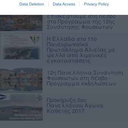
Data Deletion
Data Access
Privacy Policy
Οι περιοχές που θα
επισκεφτούμε στη Λέσβο
στο Πρόγραμμα της 12ης
Συνάντησης Φουσκωτών
Η Ελλάδα στο 11ο
Πανευρωπαϊκό
Πρωτάθλημα Αλιείας με
φελλό από λιμενικές
εγκαταστάσεις
12η Πανελλήνια Συνάντηση
Φουσκωτών στη Λέσβο -
Πρόγραμμα εκδηλώσεων
Προκήρυξη 2ου
Πανελλήνιου Αγώνα
Καθετής 2017