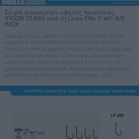
Σειρά αγκιστριών υψηλής ποιότητας
VIGOR IZUMO από τη Linea Effe: F 461 S/S
INOX
Σειρά αγκιστριών υψηλής ποιότητας VIGOR IZUMO από τη
Linea Effe: F 461 S/S INOX VIGOR IZUMO LF 461 S/S INOX:
Τύπου semi circle µε καµπύλη, συγκλίνουσα ακίδα, ενισχυµένο,
µε πεπλατυσµένες έδρες. Eξ’ ολοκλήρου από ανοξείδωτο
ατσάλι, δέσιµο παλέτα, σε νούµερα 10-8-6-2-1/0-2/0, 3/0,
χρώµα ανοξείδωτου ατσαλιού. Αναζητά σκληρές προκλήσεις
και δυνατούς αντιπάλους από ακτή ή σκάφος, σε […]