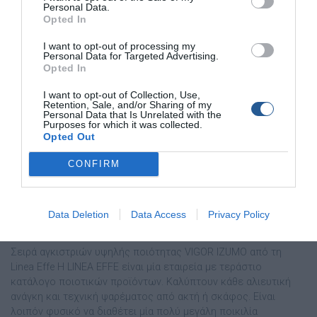
Personal Data.
Opted In
I want to opt-out of processing my
Personal Data for Targeted Advertising.
Opted In
I want to opt-out of Collection, Use,
Retention, Sale, and/or Sharing of my
Personal Data that Is Unrelated with the
Purposes for which it was collected.
Opted Out
CONFIRM
Σειρά αγκιστριών υψηλής ποιότητας
Data Deletion
Data Access
Privacy Policy
VIGOR IZUMO από τη Linea Effe
Σειρά αγκιστριών υψηλής ποιότητας VIGOR IZUMO από τη
Linea Effe Η LINEA EFFE είναι µία εταιρεία µε τεράστιο
κατάλογο ποιοτικών προϊόντων. Kαλύπτουν κάθε αλιευτική
ανάγκη και τεχνική ψαρέµατος από ακτή ή σκάφος. Είναι
λοιπόν φυσικό να διαθέτει µία πολύ µεγάλη ποικιλία