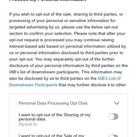
If you wish to opt-out of the sale, sharing to third parties, or
processing of your personal or sensitive information for
targeted advertising by us, please use the below opt-out
section to confirm your selection. Please note that after your
opt-out request is processed you may continue seeing
interest-based ads based on personal information utilized by
us or personal information disclosed to third parties prior to
your opt-out. You may separately opt-out of the further
disclosure of your personal information by third parties on the
Σετ spinning: Καλάμι Vigor Spin 2.10 με
IAB’s list of downstream participants. This information may
μηχανισμό VIGOR POWER 40 της Lineaeffe
also be disclosed by us to third parties on the
IAB’s List of
Downstream Participants
that may further disclose it to other
Σετ spinning/eging: Καλάμι Vigor Spin 2.10 με μηχανισμό VIGOR
third parties.
POWER 40 της Lineaeffe Το spinning είναι ένα ψάρεµα υψηλών
απαιτήσεων από θέµα εξοπλισµού αφού αρκετές φορές θα
Personal Data Processing Opt Outs
χρειαστεί να αντιμετωπίσουμε μεγάλα αρπακτικά της ακτής
όπως λαβράκια, λούτσοι, λίτσες κλπ. Επιπλέον το ψάρεμα των
I want to opt-out of the Sharing of my
personal data.
καλαμαριών (Eging) χρειάζεται ένα καλάμι που να μεταφέρει
Opted In
και την παραμικρή κίνηση […]
I want to opt-out of the Sale of my