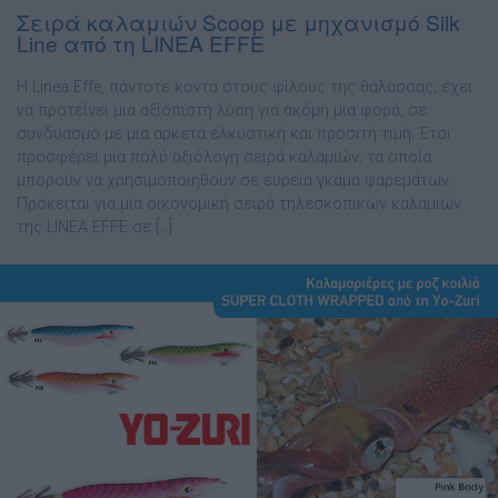
Σειρά καλαμιών Scoop με μηχανισμό Silk
Line από τη LINEA EFFE
Η Linea Effe, πάντοτε κοντά στους φίλους της θάλασσας, έχει
να προτείνει μια αξιόπιστη λύση για ακόμη μια φορά, σε
συνδυασμό με μια αρκετά ελκυστική και προσιτή τιμή. Έτσι
προσφέρει μία πολύ αξιόλογη σειρά καλαμιών, τα οποία
μπορούν να χρησιμοποιηθούν σε ευρεία γκάμα ψαρεμάτων.
Πρόκειται για μία οικονομική σειρά τηλεσκοπικών καλαμιών
της LINEA EFFE σε […]