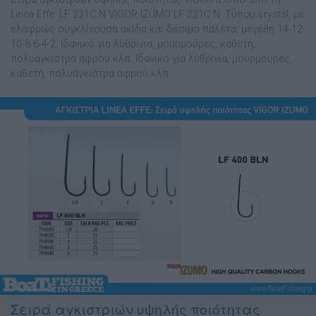
Linea Effe: LF 221C N VIGOR IZUMO LF 221C N: Τύπου crystal, µε
ελαφρώς συγκλίνουσα ακίδα και δέσιµο παλέτα, µεγέθη 14-12-
10-8-6-4-2. Ιδανικό για λυθρίνια, µουρµούρες, καθετή,
πολυάγκιστρα αφρού κλπ. Ιδανικό για λυθρίνια, µουρµούρες,
καθετή, πολυάγκιστρα αφρού κλπ.
Σειρά αγκιστριών υψηλής ποιότητας