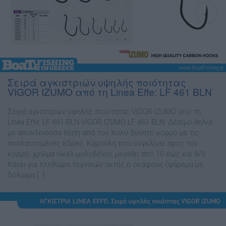
Σειρά αγκιστριών υψηλής ποιότητας
VIGOR IZUMO από τη Linea Effe: LF 461 BLN
Σειρά αγκιστριών υψηλής ποιότητας VIGOR IZUMO από τη
Linea Effe: LF 461 BLN VIGOR IZUMO LF 461 BLN: ∆έσιµο θηλιά
µε αποκλίνουσα θέση από τον πολύ δυνατό κορµό µε τις
πεπλατυσµένες έδρες. Καµπύλη που συγκλίνει προς τον
κορµό, χρώµα νίκελ-µολυβένιο, µεγέθη από 10 έως και 8/0.
Κάνει για πληθώρα τεχνικών ακτής ή σκάφους (ψάρεµα µε
δόλωµα […]