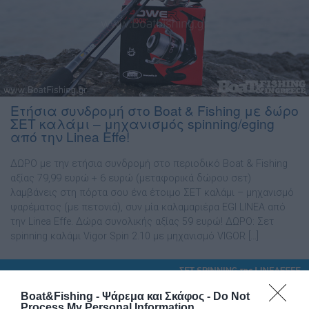
Ετήσια συνδρομή στο Boat & Fishing με δώρο
ΣET καλάμι – μηχανισμός spinning/eging
από την Linea Effe!
ΔΩΡΟ με την ετήσια συνδρομή στο περιοδικό Boat & Fishing
αξίας 79,99 ευρώ + 6 ευρώ (μεταφορικά δώρου σετ)
λαμβάνεις στη πόρτα σου ένα έτοιμο ΣΕΤ καλάμι – μηχανισμό
ψαρέματος (με πετονιά), συν μία καλαμαριέρα EGI LINEA από
την Linea Effe. Δώρα συνολικής αξίας 59 ευρώ! ΔΩΡΟ: Σετ
spinning καλάμι Vigor Spin 2.10 με μηχανισμό VIGOR […]
Boat&Fishing - Ψάρεμα και Σκάφος -
Do Not
Process My Personal Information