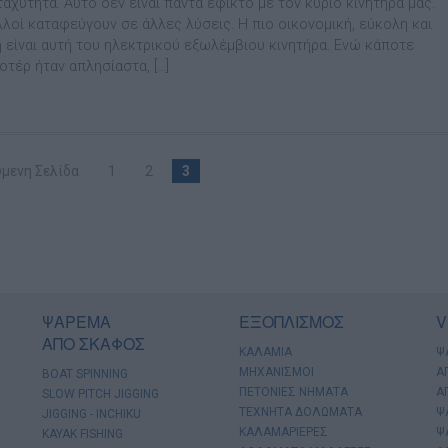
αχύτητα. Αυτό δεν είναι πάντα εφικτό µε τον κύριο κινητήρα µας.
λλοί καταφεύγουν σε άλλες λύσεις. Η πιο οικονοµική, εύκολη και
 είναι αυτή του ηλεκτρικού εξωλέµβιου κινητήρα. Ενώ κάποτε
οτέρ ήταν απλησίαστα, […]
μενη Σελίδα
1
2
3
ΨΑΡΕΜΑ
ΕΞΟΠΛΙΣΜΟΣ
V
ΑΠΟ ΣΚΑΦΟΣ
ΚΑΛΑΜΙΑ
Ψ
ΜΗΧΑΝΙΣΜΟΙ
Α
BOAT SPINNING
ΠΕΤΟΝΙΕΣ ΝΗΜΑΤΑ
Α
SLOW PITCH JIGGING
ΤΕΧΝΗΤΑ ΔΟΛΩΜΑΤΑ
Ψ
JIGGING - INCHIKU
ΚΑΛΑΜΑΡΙΕΡΕΣ
Ψ
KAYAK FISHING