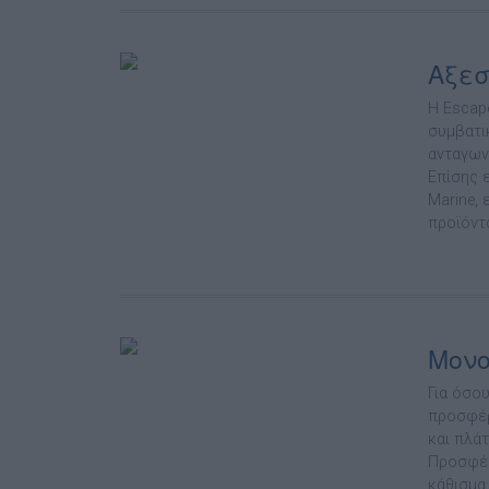
Αξεσ
Η Escap
συµβατικ
ανταγων
Επίσης 
Marine,
προϊόντα
Μονο
Για όσο
προσφέρ
και πλά
Προσφέρ
κάθισµα