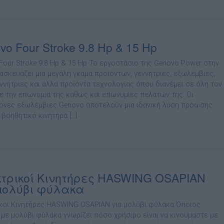
vo Four Stroke 9.8 Hp & 15 Hp
Four Stroke 9.8 Hp & 15 Hp Το εργοστάσιο της Genovo Power στην
τασκευάζει µια µεγάλη γκάµα προϊόντων, γεννήτριες, εξωλέµβιες,
ννήτριες και άλλα προϊόντα τεχνολογίας όπου διανέµει σε όλη τον
ε την επωνυµία της καθώς και επωνυµίες πελατών της. Οι
ονες εξωλέµβιες Genovo αποτελούν µια ιδανική λύση πρόωσης
 βοηθητικό κινητήρα […]
τρικοί Κινητήρες HASWING OSAPIAN
µολύβι φύλακα
κοί Κινητήρες HASWING OSAPIAN για µολύβι φύλακα Όποιος
 µε µολύβι φύλακα γνωρίζει πόσο χρήσιµο είναι να κινούµαστε µε