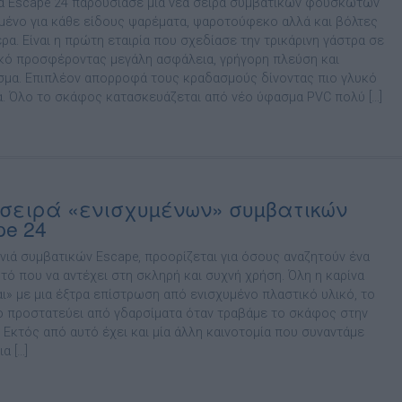
ία Escape 24 παρουσίασε µία νέα σειρά συµβατικών φουσκωτών
µένο για κάθε είδους ψαρέµατα, ψαροτούφεκο αλλά και βόλτες
ρα. Είναι η πρώτη εταιρία που σχεδίασε την τρικάρινη γάστρα σε
κό προσφέροντας µεγάλη ασφάλεια, γρήγορη πλεύση και
σµα. Επιπλέον απορροφά τους κραδασµούς δίνοντας πιο γλυκό
α. Όλο το σκάφος κατασκευάζεται από νέο ύφασµα PVC πολύ […]
σειρά «ενισχυµένων» συµβατικών
pe 24
ενιά συµβατικών Escape, προορίζεται για όσους αναζητούν ένα
ό που να αντέχει στη σκληρή και συχνή χρήση. Όλη η καρίνα
αι» µε µια έξτρα επίστρωση από ενισχυµένο πλαστικό υλικό, το
ο προστατεύει από γδαρσίµατα όταν τραβάµε το σκάφος στην
 Εκτός από αυτό έχει και µία άλλη καινοτοµία που συναντάµε
α […]