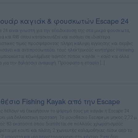
ουάρ καγιάκ & φουσκωτών Escape 24
e 24 είναι γνωστή για την εξειδίκευση της στα µικρά φουσκωτά,
ά και RIB όπου κατασκευάζει και εισάγει σε ιδιαίτερα
ιστικές τιµές προσφέροντας πλήρη κάλυψη εγγύησης και σέρβις.
εισάγει και αντιπροσωπεύει τους ηλεκτρικούς κινητήρες Haswing
 εµπορεύεται εξωλέµβιες παντός τύπου, καγιάκ – κανό και άλλα
 για την θαλάσσια αναψυχή. Πρόσφατα η εταιρία […]
θέσιο Fishing Kayak από την Escape
υς θέλουν να ξεκινήσουν το ψάρεµά τους µε καγιάκ η Escape 24
ει µία δελεαστική πρόταση. Το µονοθέσιο Escape µε µήκος 2,72 µ.
τος 83 εκατοστά όπου διατίθεται σε πολλούς χρωµατισµούς.
εται µε κουπί και πλάτη, 2 χωνευτές καλαµοθήκες πίσω από το
, 2 µπροστά και µία περιστρεφόµενη στο κέντρο. Έχει δύο