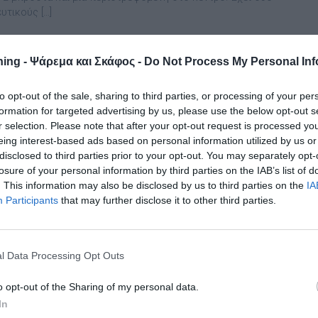
υτικούς […]
ing - Ψάρεμα και Σκάφος -
Do Not Process My Personal Inf
ing Kayak Ηaswing, το πολυμορφικό
to opt-out of the sale, sharing to third parties, or processing of your per
άκ για ψάρεμα
formation for targeted advertising by us, please use the below opt-out s
r selection. Please note that after your opt-out request is processed y
ία Haswing, γνωστή για την µεγάλη γκάµα ηλεκτρικών κινητήρων,
eing interest-based ads based on personal information utilized by us or
άζει ένα νέο προϊόν : ένα «πολυµορφικό» kayak µε ηλεκτροκίνηση,
disclosed to third parties prior to your opt-out. You may separately opt-
ένο για ψάρεµα. Πρόκειται για το Kayak Fishing II, στο οποίο
losure of your personal information by third parties on the IAB’s list of
είται ηλεκτροκινητήρας Haswing Osapian 40 lbs, ενώ υπάρχει και
. This information may also be disclosed by us to third parties on the
IA
 για σύστηµα πεταλιών. Σύµφωνα µε την Escape 24, αυτό το
Participants
that may further disclose it to other third parties.
α είναι διαθέσιµο […]
l Data Processing Opt Outs
o opt-out of the Sharing of my personal data.
εζάκι κοπής εργασίας Fish Table για
In
κωτά, καγιάκ και πολυεστερικά