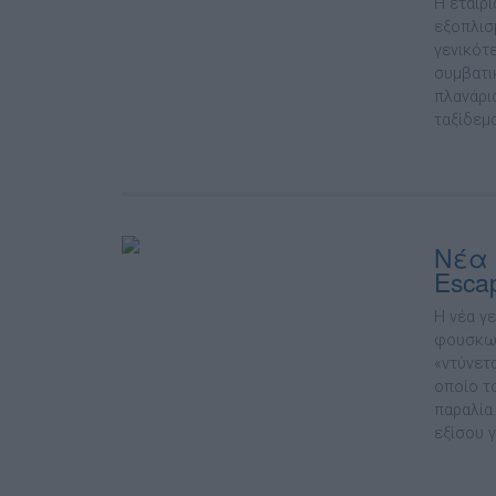
Η εταιρ
εξοπλισ
γενικότε
συµβατι
πλανάρι
ταξίδεµ
Νέα 
Esca
Η νέα γ
φουσκωτ
«ντύνετ
οποίο τ
παραλία.
εξίσου γι