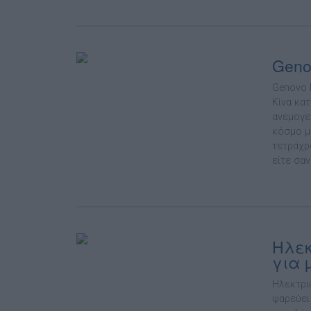
Geno
Genovo 
Κίνα κα
ανεµογε
κόσµο µ
τετράχρ
είτε σαν
Ηλεκ
για 
Ηλεκτρι
ψαρεύει