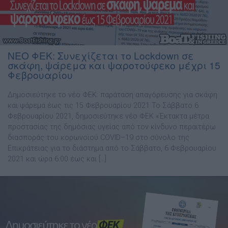
ΝΕΟ ΦΕΚ: Συνεχίζεται το Lockdown σε
σκάφη, ψάρεμα και ψαροτούφεκο μέχρι 15
Φεβρουαρίου
Δημοσιεύτηκε το νέο ΦΕΚ: παράταση απαγόρευσης για σκάφη
και ψάρεμα έως τις 15 Φεβρουαρίου 2021 Το Σάββατο 6
Φεβρουαρίου 2021, δημοσιεύτηκε νέο ΦΕΚ «Έκτακτα μέτρα
προστασίας της δημόσιας υγείας από τον κίνδυνο περαιτέρω
διασποράς του κορωνοϊού COVID–19 στο σύνολο της
Επικράτειας για το διάστημα από το Σάββατο, 6 Φεβρουαρίου
2021 και ώρα 6:00 έως και […]