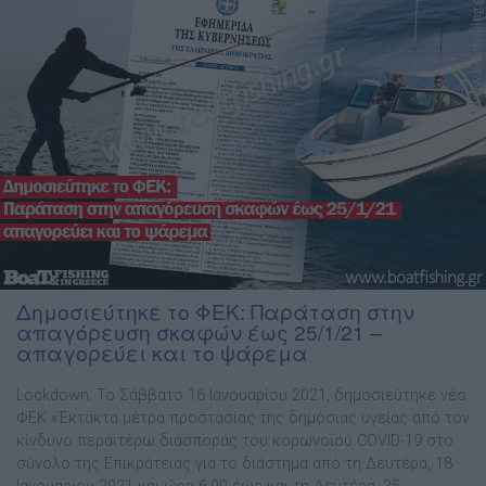
Δημοσιεύτηκε το ΦΕΚ: Παράταση στην
απαγόρευση σκαφών έως 25/1/21 –
απαγορεύει και το ψάρεμα
Lockdown: Το Σάββατο 16 Ιανουαρίου 2021, δημοσιεύτηκε νέο
ΦΕΚ «Έκτακτα μέτρα προστασίας της δημόσιας υγείας από τον
κίνδυνο περαιτέρω διασποράς του κορωνοϊού COVID-19 στο
σύνολο της Επικράτειας για το διάστημα από τη Δευτέρα, 18