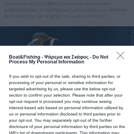
επιτραπούν από το Σάββατο 3 Απριλίου, και για κάθε
Σαββατοκύριακο, οι διαδημοτικές μετακινήσεις για υπαίθριες
δραστηριότητες με τη χρήση του κωδικού 6 στα […]
Boat&Fishing - Ψάρεμα και Σκάφος -
Do Not
Process My Personal Information
If you wish to opt-out of the sale, sharing to third parties, or
processing of your personal or sensitive information for
targeted advertising by us, please use the below opt-out
section to confirm your selection. Please note that after your
opt-out request is processed you may continue seeing
interest-based ads based on personal information utilized by
us or personal information disclosed to third parties prior to
ΝΕΟ ΦΕΚ: Παραμένει "για λίγους" το
ψάρεμα, το ψαροτούφεκο και το ψάρεμα
your opt-out. You may separately opt-out of the further
από σκάφος
disclosure of your personal information by third parties on the
IAB’s list of downstream participants. This information may