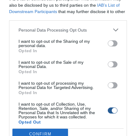
also be disclosed by us to third parties on the
IAB’s List of
Δημοσιεύτηκε το νέο ΦΕΚ: άρση απαγόρευσης για σκάφη και
Downstream Participants
that may further disclose it to other
ψάρεμα αλλά με περιορισμούς έως τις 5 Απριλίου 2021
third parties.
«Έκτακτα μέτρα προστασίας της δημόσιας υγείας από τον
κίνδυνο περαιτέρω διασποράς του κορωνοϊού COVID-19 στο
Personal Data Processing Opt Outs
σύνολο της Επικράτειας για το διάστημα από τη Δευτέρα, 29
Μαρτίου 2021 και ώρα 6:00 έως και τη Δευτέρα, 5 Απριλίου
I want to opt-out of the Sharing of my
2021 […]
personal data.
Opted In
I want to opt-out of the Sale of my
Personal Data.
Opted In
I want to opt-out of processing my
Personal Data for Targeted Advertising.
Opted In
I want to opt-out of Collection, Use,
Retention, Sale, and/or Sharing of my
Personal Data that Is Unrelated with the
Purposes for which it was collected.
Opted Out
CONFIRM