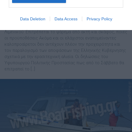
Θα επιτρέπεται το ψάρεμα… αλλά θα
είναι σαν να μην επιτρέπεται
Data Deletion
Data Access
Privacy Policy
UPDATE 24/3/21: Νέες διευκρινήσεις από το Αρχηγείο
Λιμενικού: Επιτρέπεται το ψάρεμα από ακτή και σκάφος, ποιες
οι προϋποθέσεις Ακόμα και οι ελάχιστοι εναπομείναντες
καλοπροαίρετοι δεν αντέχουν πλέον την προχειρότητα και
τον παραλογισμό των αποφάσεων της Ελληνικής Κυβέρνησης
σχετικά με την ερασιτεχνική αλιεία. Οι δηλώσεις του
Υφυπουργού Πολιτικής Προστασίας πως από το Σάββατο θα
επιτραπεί το […]