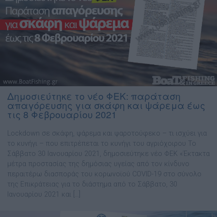
Δημοσιεύτηκε το νέο ΦΕΚ: παράταση
απαγόρευσης για σκάφη και ψάρεμα έως
τις 8 Φεβρουαρίου 2021
Lockdown σε σκάφη, ψάρεμα και ψαροτούφεκο – τι ισχύει για
το κυνήγι – που επιτρέπεται το κυνήγι του αγριόχοιρου Το
Σάββατο 30 Ιανουαρίου 2021, δημοσιεύτηκε νέο ΦΕΚ «Έκτακτα
μέτρα προστασίας της δημόσιας υγείας από τον κίνδυνο
περαιτέρω διασποράς του κορωνοϊού COVID-19 στο σύνολο
της Επικράτειας για το διάστημα από το Σάββατο, 30
Ιανουαρίου 2021 και […]