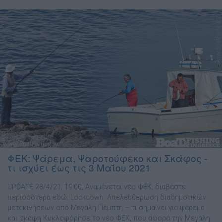
ΦΕΚ: Ψάρεμα, Ψαροτούφεκο και Σκάφος -
τι ισχύει έως τις 3 Μαΐου 2021
UPDATE 28/4/21, 19:00, Αναμένεται νέο ΦΕΚ, διαβάστε
περισσότερα εδώ: Lockdown: Απελευθέρωση διαδημοτικών
μετακινήσεων από Μεγάλη Πέμπτη – τι σημαίνει για ψάρεμα
και σκάφη Κυκλοφόρησε το νέο ΦΕΚ, που αφορά την Μεγάλη