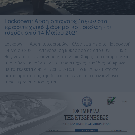
Lockdown: Άρση απαγορεύσεων στο
ερασιτεχνικό ψάρεμα και σκάφη - τι
ισχύει από 14 Μαΐου 2021
Lockdown – Άρση περιορισμών: Τέλος τα sms από Παρασκευή
14 Μαΐου 2021 – Απαγόρευση κυκλοφορίας από 00:30 – Πώς
θα γίνονται οι μετακινήσεις στα νησιά Χωρίς περιορισμούς θα
μπορούν να κινούνται και οι ερασιτέχνες ψαράδες σύμφωνα
με το τελευταίο ΦΕΚ: “Αριθμ. Δ1α/Γ.Π.οικ. 29922 Έκτακτα
μέτρα προστασίας της δημόσιας υγείας από τον κίνδυνο
περαιτέρω διασποράς του […]