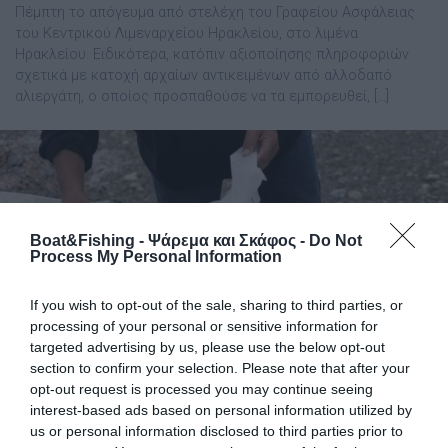
Πέμπτη το απόγευμα από στελέχη του Γραφείου Ασφάλειας
του Κεντρικού Λιμεναρχείου Ηρακλείου, στο λιμένα
Ηρακλείου. Ειδικότερα, κατόπιν αξιοποίησης πληροφοριών
σχετικά με κατοχή αρχαίων αντικειμένων από αλλοδαπό
αλιεργάτη, ο οποίος προσπαθούσε να τα εμπορευθεί, […]
Boat&Fishing - Ψάρεμα και Σκάφος -
Do Not
Process My Personal Information
If you wish to opt-out of the sale, sharing to third parties, or
processing of your personal or sensitive information for
targeted advertising by us, please use the below opt-out
section to confirm your selection. Please note that after your
opt-out request is processed you may continue seeing
interest-based ads based on personal information utilized by
ΚΡΗΤΗ: Ψαράς έπεσε στη θάλασσα
us or personal information disclosed to third parties prior to