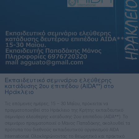
Εκπαιδευτικό σεμινάριο ελεύθερης
κατάδυσης 2ου επιπέδου (AIDA**) στο
Ηράκλειο
Τις επόμενες ημέρες, 15 – 30 Μαΐου, πρόκειται να
πραγματοποιηθεί στο Ηράκλειο της Κρήτης εκπαιδευτικό
σεμινάριο ελεύθερης κατάδυσης 2ου επιπέδου (AIDA**). Το
σεμινάριο πραγματοποιεί ο Μάνος Παπαδάκης, ακολουθεί τα
πρότυπα του διεθνούς εκπαιδευτικού οργανισμού AIDA
International. Ολοκληρώνοντας το θεωρητικό και πρακτικό