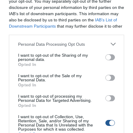
your opt-out. You may separately opt-out of the further
ΚΡΗΤΗ: Ψαράς έπεσε στη θάλασσα Περιπέτεια για ψαρά που
disclosure of your personal information by third parties on the
από την μία στιγμή στην άλλη βρέθηκε στη θάλασσα, στη
IAB’s list of downstream participants. This information may
περιοχή του Καρνάγιου στο Ηράκλειο Κρήτης. Αργά το
also be disclosed by us to third parties on the
IAB’s List of
απόγευμα της Τετάρτης, ο 60χρονος άνδρας βρισκόταν στο
Downstream Participants
that may further disclose it to other
καΐκι του. Όταν ξαφνικά, υπό συνθήκες που δεν έχουν γίνει
third parties.
γνωστές βρέθηκε στη θάλασσα. Αφού ανασύρθηκε από
άλλους ψαράδες, με […]
Personal Data Processing Opt Outs
I want to opt-out of the Sharing of my
personal data.
Opted In
I want to opt-out of the Sale of my
Personal Data.
Opted In
I want to opt-out of processing my
Personal Data for Targeted Advertising.
Opted In
I want to opt-out of Collection, Use,
Retention, Sale, and/or Sharing of my
Personal Data that Is Unrelated with the
Purposes for which it was collected.