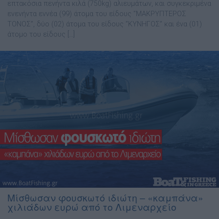
επτακόσια πενήντα κιλά (750kg) αλιευμάτων, και συγκεκριμένα
ενενήντα εννέα (99) άτομα του είδους ”ΜΑΚΡΥΠΤΕΡΟΣ
ΤΟΝΟΣ”, δύο (02) άτομα του είδους ”ΚΥΝΗΓΟΣ” και ένα (01)
άτομο του είδους […]
Μίσθωσαν φουσκωτό ιδιώτη – «καμπάνα»
χιλιάδων ευρώ από το Λιμεναρχείο