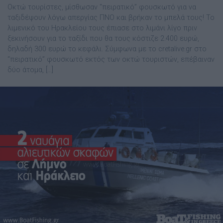
Οκτώ τουρίστες, μίσθωσαν “πειρατικό” φουσκωτό για να
ταξιδέψουν λόγω απεργίας ΠΝΟ και βρήκαν το μπελά τους! Το
λιμενικό του Ηρακλείου τους έπιασε στο λιμάνι λίγο πριν
ξεκινήσουν για το ταξίδι που θα τους κόστιζε 2.400 ευρώ,
δηλαδή 300 ευρώ το κεφάλι. Σύμφωνα με το cretalive.gr στο
“πειρατικό” φουσκωτό εκτός των οκτώ τουριστών, επέβαιναν
δύο άτομα, […]