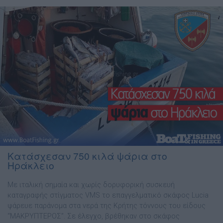
Κατάσχεσαν 750 κιλά ψάρια στο
Ηράκλειο
Με ιταλική σημαία και χωρίς δορυφορική συσκευή
καταγραφής στίγματος VMS το επαγγελματικό σκάφος Lucia
ψάρευε παράνομα στα νερά της Κρήτης τόννους του είδους
“ΜΑΚΡΥΠΤΕΡΟΣ”. Σε έλεγχο, βρέθηκαν στο σκάφος