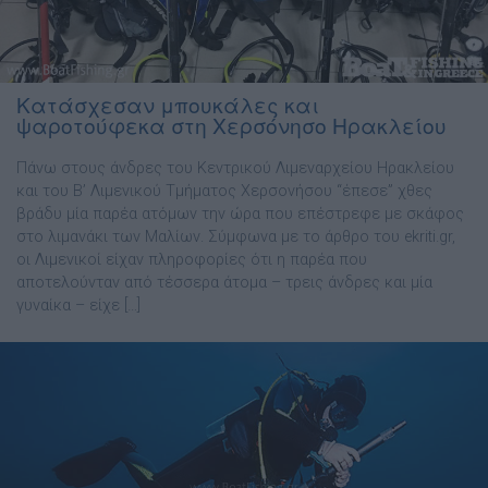
Κατάσχεσαν μπουκάλες και
ψαροτούφεκα στη Χερσόνησο Ηρακλείου
Πάνω στους άνδρες του Κεντρικού Λιμεναρχείου Ηρακλείου
και του Β’ Λιμενικού Τμήματος Χερσονήσου “έπεσε” χθες
βράδυ μία παρέα ατόμων την ώρα που επέστρεφε με σκάφος
στο λιμανάκι των Μαλίων. Σύμφωνα με το άρθρο του ekriti.gr,
οι Λιμενικοί είχαν πληροφορίες ότι η παρέα που
αποτελούνταν από τέσσερα άτομα – τρεις άνδρες και μία
γυναίκα – είχε […]