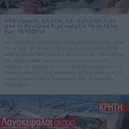
Απαγόρευση αλιείας και αγκυροβολίας
από το Κεντρικό Λιμεναρχείο Ηρακλείου
έως 15/10/2018
Από το Κεντρικό Λιμεναρχείο Ηρακλείου ανακοινώθηκε ότι με
την υπ’ αριθ. 26/18/14-6-2018 Απόφαση (ΑΔΑ: Ω58Ζ4653ΠΩ-
ΦΝΘ) απαγορεύτηκε η αλιεία, η προσόρμιση και η αγκυροβολία
στο πλαίσιο λήψης συμπληρωματικών μέτρων για την
ασφάλεια των λουομένων και την αποφυγή ατυχημάτων κατά
τη θερινή περίοδο. Όπως αναφέρει η σχετική ανακοίνωση «τα
συμπληρωματικά μέτρα συγκεκριμένα είναι τα ακόλουθα: •
Απαγόρευση […]