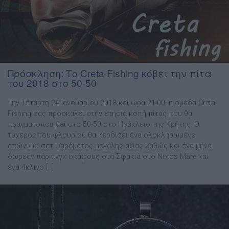
Πρόσκληση: Το Creta Fishing κόβει την πίτα
του 2018 στο 50-50
Την Τετάρτη 24 Ιανουαρίου 2018 και ώρα 21:00, η ομάδα Creta
Fishing σας προσκαλεί στην ετήσια κοπή πίτας που θα
πραγματοποιηθεί στο 50-50 στο Ηράκλειο της Κρήτης. Ο
τυχερός του φλουριού θα κερδίσει ένα ολοκληρωμένο
επώνυμο σετ ψαρέματος μεγάλης αξίας καθώς και ένα μήνα
δωρεάν πάρκινγκ σκάφους στα Σφακιά στο Notos Mare και
ένα 4κλινο […]