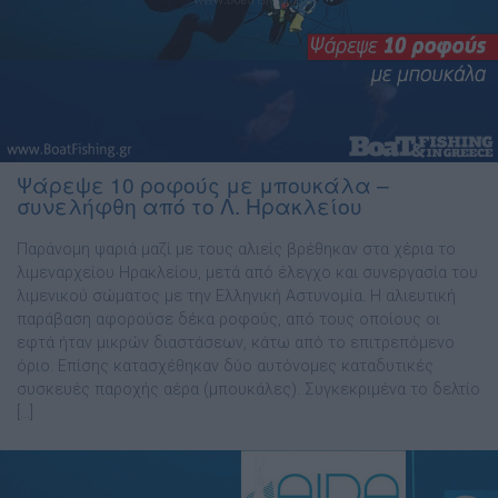
Ψάρεψε 10 ροφούς με μπουκάλα –
συνελήφθη από το Λ. Ηρακλείου
Παράνομη ψαριά μαζί με τους αλιείς βρέθηκαν στα χέρια το
λιμεναρχείου Ηρακλείου, μετά από έλεγχο και συνεργασία του
λιμενικού σώματος με την Ελληνική Αστυνομία. Η αλιευτική
παράβαση αφορούσε δέκα ροφούς, από τους οποίους οι
εφτά ήταν μικρών διαστάσεων, κάτω από το επιτρεπόμενο
όριο. Επίσης κατασχέθηκαν δύο αυτόνομες καταδυτικές
συσκευές παροχής αέρα (μπουκάλες). Συγκεκριμένα το δελτίο
[…]