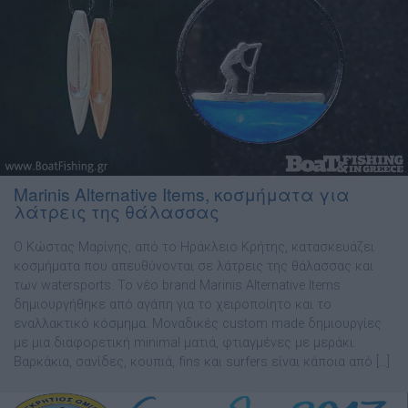
Marinis Alternative Items, κοσμήματα για
λάτρεις της θάλασσας
Ο Κώστας Μαρίνης, από το Ηράκλειο Κρήτης, κατασκευάζει
κοσμήματα που απευθύνονται σε λάτρεις της θάλασσας και
των watersports. Το νέο brand Marinis Alternative Items
δημιουργήθηκε από αγάπη για το χειροποίητο και το
εναλλακτικό κόσμημα. Μοναδικές custom made δημιουργίες
με μια διαφορετική minimal ματιά, φτιαγμένες με μεράκι.
Βαρκάκια, σανίδες, κουπιά, fins και surfers είναι κάποια από […]