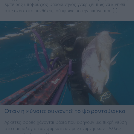
έμπειρος υποβρύχιος ψαροκυνηγός γνωρίζει πώς να κινηθεί
στις εκάστοτε συνθήκες, σύμφωνα με την εικόνα που […]
Όταν η εύνοια συναντά το ψαροντούφεκο
Αρκετές φορές χάνονται ψάρια που αφήνουν μια πικρή γεύση
στο ημερολόγιο των ψαρευτικών μας αναμνήσεων… Άλλες