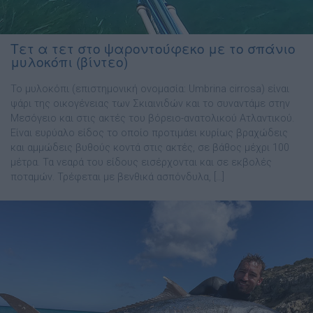
Τετ α τετ στο ψαροντούφεκο με το σπάνιο
μυλοκόπι (βίντεο)
Το μυλοκόπι (επιστημονική ονομασία: Umbrina cirrosa) είναι
ψάρι της οικογένειας των Σκιαινιδών και το συναντάμε στην
Μεσόγειο και στις ακτές του βόρειο-ανατολικού Ατλαντικού.
Είναι ευρύαλο είδος το οποίο προτιμάει κυρίως βραχώδεις
και αμμώδεις βυθούς κοντά στις ακτές, σε βάθος μέχρι 100
μέτρα. Τα νεαρά του είδους εισέρχονται και σε εκβολές
ποταμών. Τρέφεται με βενθικά ασπόνδυλα, […]