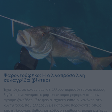
Ψαροντούφεκο: Η αλλοπρόσαλλη
συναγρίδα (βίντεο)
Έχει τύχει σε όλους μας, σε άλλους περισσότερο-σε άλλους
λιγότερο, να γινόμαστε μάρτυρες συμπεριφορών που δεν
έχουμε ξαναζήσει. Στα ψάρια ισχύουν κάποιοι κανόνες στο
κυνήγι τους, που αλλάζουν με κάποιους παράγοντες όπως
εποχή, διαύγεια, βάθος, κατεύθυνση επίθεσης, ρεύμα κ.α. Ένας