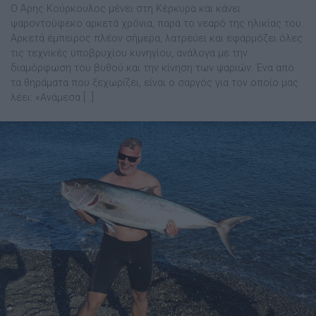
Ο Άρης Κούρκουλος μένει στη Κέρκυρα και κάνει
ψαροντούφεκο αρκετά χρόνια, παρά το νεαρό της ηλικίας του.
Αρκετά έμπειρος πλέον σήμερα, λατρεύει και εφαρμόζει όλες
τις τεχνικές υποβρυχίου κυνηγίου, ανάλογα με την
διαμόρφωση του βυθού και την κίνηση των ψαριών. Ένα από
τα θηράματα που ξεχωρίζει, είναι ο σαργός για τον οποίο μας
λέει: «Ανάμεσα […]