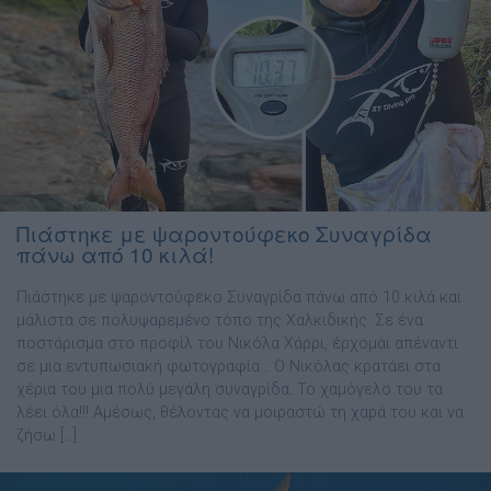
Πιάστηκε με ψαροντούφεκο Συναγρίδα
πάνω από 10 κιλά!
Πιάστηκε με ψαροντούφεκο Συναγρίδα πάνω από 10 κιλά και
μάλιστα σε πολυψαρεμένο τόπο της Χαλκιδικής. Σε ένα
ποστάρισμα στο προφίλ του Νικόλα Χάρρι, έρχομαι απέναντι
σε μια εντυπωσιακή φωτογραφία… Ο Νικόλας κρατάει στα
χέρια του μια πολύ μεγάλη συναγρίδα. Το χαμόγελο του τα
λέει όλα!!! Αμέσως, θέλοντας να μοιραστώ τη χαρά του και να
ζήσω […]