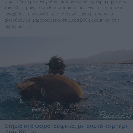
Όμως πλάνα με συναγρίδες, πιασμένες σε καρτέρια ρηχότερα
των 10 μέτρων, πάντα θα εντυπωσιάζουν. Είναι αυτά που θα
ενισχύουν το γεγονός πως ποιοτικά ψάρια μπορούν να
αλιευθούν με ψαροτούφεκο, σε μικρά βάθη ακόμη και στις
μέρες μας. […]
Στήρα στο ψαροτούφεκο, με συρτό καρτέρι
στην Κρήτη