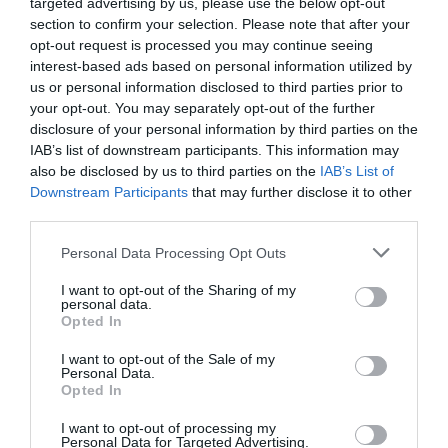
targeted advertising by us, please use the below opt-out
section to confirm your selection. Please note that after your
opt-out request is processed you may continue seeing
interest-based ads based on personal information utilized by
Μια στήρα μπροστά στο ψαροντούφεκο
σου…
us or personal information disclosed to third parties prior to
your opt-out. You may separately opt-out of the further
disclosure of your personal information by third parties on the
Στο ψαροντούφεκο, η επόμενη στιγμή μπορεί να είναι τελείως
IAB’s list of downstream participants. This information may
διαφορετική από την προηγούμενη. Η προσδοκία συχνά
also be disclosed by us to third parties on the
IAB’s List of
μπορεί να καταλήξει σε απογοήτευση. Αλλά και εκεί που
Downstream Participants
that may further disclose it to other
τίποτα δεν κεντρίζει το ενδιαφέρον σου και ο χρόνος κυλά
third parties.
αδιάφορος, ξαφνικά να νιώσεις τη καρδιά να χτυπά δυνατά!
Ίσως γι΄ αυτό το λόγο, το ψαροντούφεκο συγκαταλέγεται
Personal Data Processing Opt Outs
δικαίως στα πιο […]
I want to opt-out of the Sharing of my
personal data.
Opted In
I want to opt-out of the Sale of my
Personal Data.
Opted In
I want to opt-out of processing my
Personal Data for Targeted Advertising.