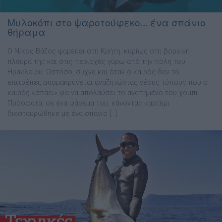
Μυλοκόπι στο ψαροτούφεκο... ένα σπάνιο
θήραμα
Ο Νίκος Βάζος ψαρεύει στη Κρήτη, κυρίως στη βορεινή
πλευρά της και στις περιοχές γύρω από την πόλη του
Ηρακλείου. Ωστόσο, συχνά και όταν ο καιρός δεν το
επιτρέπει, απομακρύνεται αναζητώντας νέους τόπους που ο
καιρός «σπάει» για να απολαύσει το αγαπημένο του χόμπι.
Πρόσφατα, σε ένα ψάρεμα του, κάνοντας καρτέρι
διασταυρώθηκε με ένα σπάνιο […]