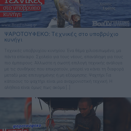
ΨΑΡΟΤΟΥΦΕΚΟ: Τεχνικές στο υποβρύχιο
κυνήγι
Tεχνικές υποβρυχίου κυνηγίου. Ένα θέµα χιλιοειπωµένο, µα
πάντα επίκαιρο. Σχολείο για τους νέους, επανάληψη για τους
πιο έµπειρους. Άλλωστε η σωστή επιλογή τεχνικής ανάλογα
µε τις συνθήκες που επικρατούν, µπορεί να κάνει τη διαφορά
µεταξύ µιας επιτυχηµένης ή µη εξόρµησης. Ψαχτήρι Για
κάποιους το ψαχτήρι είναι µια αναχρονιστική τεχνική. Η
αλήθεια είναι όµως πως ακόµα […]