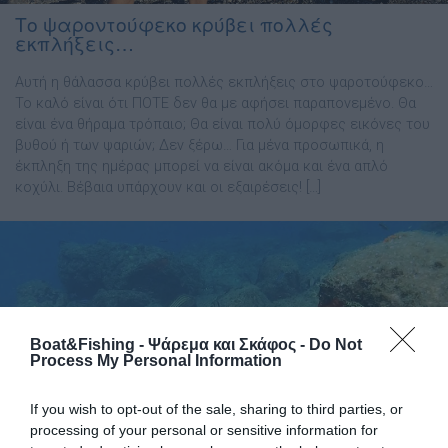
Το ψαροντούφεκο κρύβει πολλές
εκπλήξεις…
Αυτή η θάλασσα κρύβει πολλές εκπλήξεις στο ψαροτούφεκο…
Το καλό είναι ότι ΠΟΤΕ δεν θα με αφήσει παραπονεμένο. Θα
είναι ένα θήραμα τρόπαιο; Θα είναι πολύ όμορφες εικόνες του
βυθού ή των ψαριών; Δεν ξέρω… Για μένα προσωπικά, η
έκπληξη της ημέρας μπορεί να είναι ακόμα και ένα απλό
κοχύλι. Βέβαια υπάρχουν και οι εξαιρέσεις! […]
Boat&Fishing - Ψάρεμα και Σκάφος -
Do Not
Process My Personal Information
If you wish to opt-out of the sale, sharing to third parties, or
processing of your personal or sensitive information for