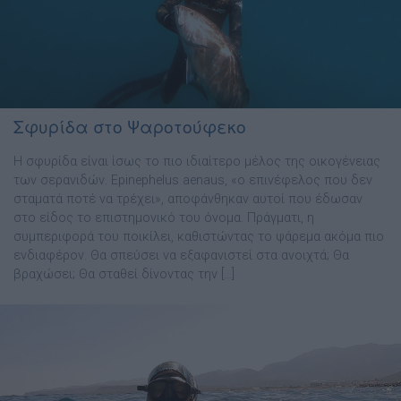
Σφυρίδα στο Ψαροτούφεκο
Η σφυρίδα είναι ίσως το πιο ιδιαίτερο μέλος της οικογένειας
των σερανιδών. Epinephelus aenaus, «ο επινέφελος που δεν
σταματά ποτέ να τρέχει», αποφάνθηκαν αυτοί που έδωσαν
στο είδος το επιστημονικό του όνομα. Πράγματι, η
συμπεριφορά του ποικίλει, καθιστώντας το ψάρεμα ακόμα πιο
ενδιαφέρον. Θα σπεύσει να εξαφανιστεί στα ανοιχτά; Θα
βραχώσει; Θα σταθεί δίνοντας την […]