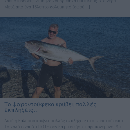
καθυστερήσεις, ντύθηκα και βρέθηκα επιτέλους στο νερό.
Μετά από ένα 15λεπτο κολυμπητό (αφού […]
Το ψαροντούφεκο κρύβει πολλές
εκπλήξεις…
Αυτή η θάλασσα κρύβει πολλές εκπλήξεις στο ψαροτούφεκο…
Το καλό είναι ότι ΠΟΤΕ δεν θα με αφήσει παραπονεμένο. Θα