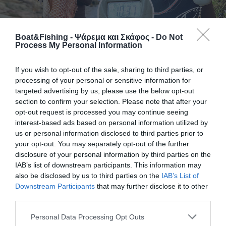
Boat&Fishing - Ψάρεμα και Σκάφος -
Do Not
Process My Personal Information
If you wish to opt-out of the sale, sharing to third parties, or
processing of your personal or sensitive information for
Πιάστηκε με ψαροντούφεκο Συναγρίδα
targeted advertising by us, please use the below opt-out
πάνω από 10 κιλά!
section to confirm your selection. Please note that after your
opt-out request is processed you may continue seeing
Πιάστηκε με ψαροντούφεκο Συναγρίδα πάνω από 10 κιλά και
interest-based ads based on personal information utilized by
μάλιστα σε πολυψαρεμένο τόπο της Χαλκιδικής. Σε ένα
us or personal information disclosed to third parties prior to
ποστάρισμα στο προφίλ του Νικόλα Χάρρι, έρχομαι απέναντι
your opt-out. You may separately opt-out of the further
σε μια εντυπωσιακή φωτογραφία… Ο Νικόλας κρατάει στα
disclosure of your personal information by third parties on the
χέρια του μια πολύ μεγάλη συναγρίδα. Το χαμόγελο του τα
IAB’s list of downstream participants. This information may
λέει όλα!!! Αμέσως, θέλοντας να μοιραστώ τη χαρά του και να
also be disclosed by us to third parties on the
IAB’s List of
ζήσω […]
Downstream Participants
that may further disclose it to other
third parties.
Personal Data Processing Opt Outs