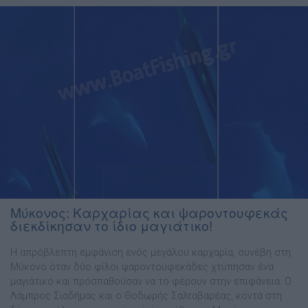
Μύκονος: Καρχαρίας και ψαροντουφεκάς
διεκδίκησαν το ίδιο μαγιάτικο!
Η απρόβλεπτη εμφάνιση ενός μεγάλου καρχαρία, συνέβη στη
Μύκονο όταν δύο φίλοι ψαροντουφεκάδες χτύπησαν ένα
μαγιάτικο και προσπαθούσαν να το φέρουν στην επιφάνεια. Ο
Λάμπρος Σιαδήμας και ο Θοδωρής Σαλταβαρέας, κοντά στη