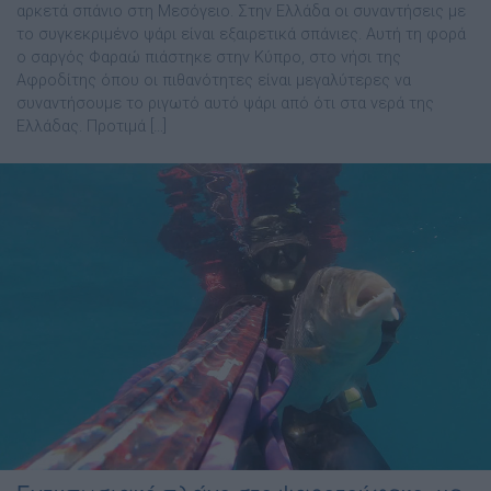
αρκετά σπάνιο στη Μεσόγειο. Στην Ελλάδα οι συναντήσεις με
το συγκεκριμένο ψάρι είναι εξαιρετικά σπάνιες. Αυτή τη φορά
ο σαργός Φαραώ πιάστηκε στην Κύπρο, στο νήσι της
Αφροδίτης όπου οι πιθανότητες είναι μεγαλύτερες να
συναντήσουμε το ριγωτό αυτό ψάρι από ότι στα νερά της
Ελλάδας. Προτιμά […]