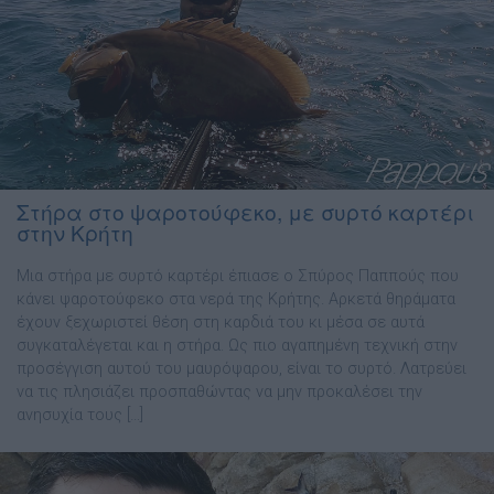
Στήρα στο ψαροτούφεκο, με συρτό καρτέρι
στην Κρήτη
Μια στήρα με συρτό καρτέρι έπιασε ο Σπύρος Παππούς που
κάνει ψαροτούφεκο στα νερά της Κρήτης. Αρκετά θηράματα
έχουν ξεχωριστεί θέση στη καρδιά του κι μέσα σε αυτά
συγκαταλέγεται και η στήρα. Ως πιο αγαπημένη τεχνική στην
προσέγγιση αυτού του μαυρόψαρου, είναι το συρτό. Λατρεύει
να τις πλησιάζει προσπαθώντας να μην προκαλέσει την
ανησυχία τους […]