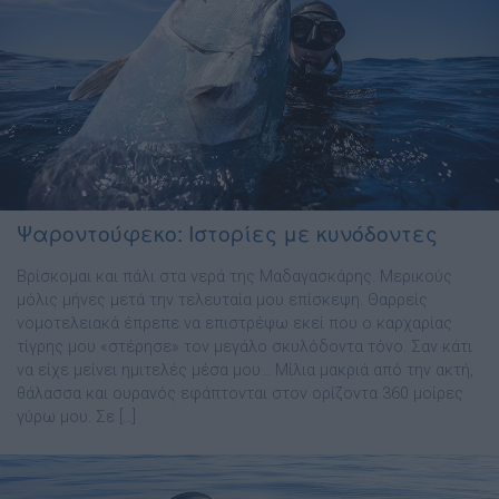
Ψαροντούφεκο: Ιστορίες με κυνόδοντες
Βρίσκομαι και πάλι στα νερά της Μαδαγασκάρης. Μερικούς
μόλις μήνες μετά την τελευταία μου επίσκεψη. Θαρρείς
νομοτελειακά έπρεπε να επιστρέψω εκεί που ο καρχαρίας
τίγρης μου «στέρησε» τον μεγάλο σκυλόδοντα τόνο. Σαν κάτι
να είχε μείνει ημιτελές μέσα μου… Μίλια μακριά από την ακτή,
θάλασσα και ουρανός εφάπτονται στον ορίζοντα 360 μοίρες
γύρω μου. Σε […]