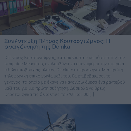
Συνέντευξη Πέτρος Κουτσογιώργος: Η
αναγέννηση της Demka
Ο Πέτρος Κουτσογιώργος, κατασκευαστής και ιδιοκτήτης της
εταιρείας Meandros, αναλαµβάνει να επαναφέρει την εταιρεία
ειδών υποβρύχιας αλιείας Demka στο προσκήνιο. Μια πρώτη
τηλεφωνική επικοινωνία µαζί του, θα επιβεβαιώσει το
γεγονός, το οποίο µε έκανε να κανονίσω άµεσα ένα ραντεβού
µαζί του για µια πρώτη συζήτηση. ∆ύσκολα να βρεις
ψαροτουφεκά τις δεκαετίες του ‘90 και ’00 […]