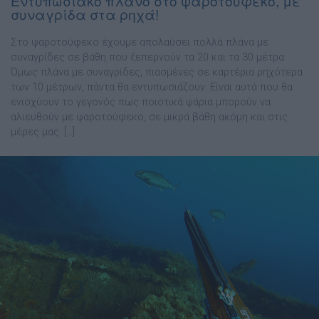
Εντυπωσιακό πλάνο στο ψαροτούφεκο, με
συναγρίδα στα ρηχά!
Στο ψαροτούφεκο έχουμε απολαύσει πολλά πλάνα με
συναγρίδες σε βάθη που ξεπερνούν τα 20 και τα 30 μέτρα.
Όμως πλάνα με συναγρίδες, πιασμένες σε καρτέρια ρηχότερα
των 10 μέτρων, πάντα θα εντυπωσιάζουν. Είναι αυτά που θα
ενισχύουν το γεγονός πως ποιοτικά ψάρια μπορούν να
αλιευθούν με ψαροτούφεκο, σε μικρά βάθη ακόμη και στις
μέρες μας. […]