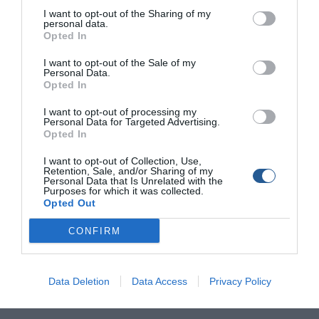
I want to opt-out of the Sharing of my
personal data.
Opted In
I want to opt-out of the Sale of my
Personal Data.
Opted In
I want to opt-out of processing my
Personal Data for Targeted Advertising.
Opted In
I want to opt-out of Collection, Use,
Μύκονος: Καρχαρίας εμφανίστηκε σε
Retention, Sale, and/or Sharing of my
ψαροντουφεκά (VIDEO)
Personal Data that Is Unrelated with the
Purposes for which it was collected.
Opted Out
Η απρόβλεπτη εμφάνιση ενός μεγάλου καρχαρία, συνέβη στη
Μύκονο όταν δύο φίλοι ψαροντουφεκάδες χτύπησαν ένα
CONFIRM
μαγιάτικο και προσπαθούσαν να το φέρουν στην επιφάνεια. Ο
Λάμπρος Σιαδήμας και ο Θοδωρής Σαλταβαρέας, κοντά στη
δύση του ήλιου, μπροστά από ένα κάβο της Μυκόνου που
Data Deletion
Data Access
Privacy Policy
κοιτά στα ανοιχτά του Αιγαίου, καθώς προσπαθούσαν να
χειραγωγήσουν το χτυπημένο ψάρι με […]