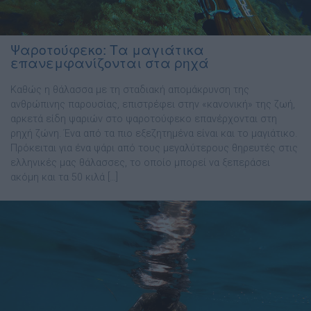
Ψαροτούφεκο: Τα μαγιάτικα
επανεμφανίζονται στα ρηχά
Καθώς η θάλασσα με τη σταδιακή απομάκρυνση της
ανθρώπινης παρουσίας, επιστρέφει στην «κανονική» της ζωή,
αρκετά είδη ψαριών στο ψαροτούφεκο επανέρχονται στη
ρηχή ζώνη. Ένα από τα πιο εξεζητημένα είναι και το μαγιάτικο.
Πρόκειται για ένα ψάρι από τους μεγαλύτερους θηρευτές στις
ελληνικές μας θάλασσες, το οποίο μπορεί να ξεπεράσει
ακόμη και τα 50 κιλά […]