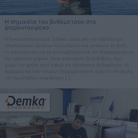
Η σημασία του βυθόμετρου στο
ψαροντούφεκο
Η δυνατότητα που μας δόθηκε, μέσα από την εξέλιξη των
ηλεκτρονικών οργάνων που μπορούν και αναλύουν το βυθό,
να παρατηρούμε και να αντιλαμβανόμαστε την διαμόρφωση και
την παρουσία ψαριών, είναι ανεκτίμητη. Είναι βέβαιο, πως
χωρίς την χρήση ενός καλού και αξιόπιστου βυθομέτρου, τα
πράγματα θα ήταν τελείως διαφορετικά και πολύ πιο δύσκολα,
στη προσπάθεια ανακάλυψης […]