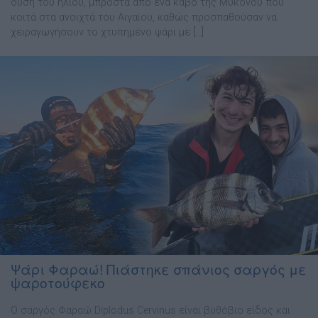
δύση του ήλιου, μπροστά από ένα κάβο της Μυκόνου που
κοιτά στα ανοιχτά του Αιγαίου, καθώς προσπαθούσαν να
χειραγωγήσουν το χτυπημένο ψάρι με […]
Ψάρι Φαραώ! Πιάστηκε σπάνιος σαργός με
ψαροτούφεκο
Ο σαργός Φαραώ Diplodus Cervinus είναι βυθόβιο είδος και