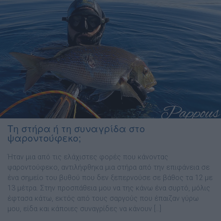
Τη στήρα ή τη συναγρίδα στο
ψαροντούφεκο;
Ήταν µια από τις ελάχιστες φορές που κάνοντας
ψαροντούφεκο, αντιλήφθηκα µια στήρα από την επιφάνεια σε
ένα σηµείο του βυθού που δεν ξεπερνούσε σε βάθος τα 12 µε
13 µέτρα. Στην προσπάθεια µου να της κάνω ένα συρτό, µόλις
έφτασα κάτω, εκτός από τους σαργούς που έπαιζαν γύρω
µου, είδα και κάποιες συναγρίδες να κάνουν […]