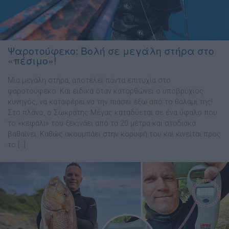
Ψαροτούφεκο: Βολή σε μεγάλη στήρα στο
«πέσιμο»!
Μια μεγάλη στήρα, αποτελεί πάντα επιτυχία στο
ψαροτούφεκο. Και ειδικά όταν κατορθώνει ο υποβρύχιος
κυνηγός, να καταφέρει να την πιάσει έξω από το θαλάμι της!
Στο πλάνο, ο Σωκράτης Μέγας καταδύεται σε ένα ύφαλο που
το «κεφάλι» του ξεκινάει από τα 20 μέτρα και σταδιακά
βαθαίνει. Καθώς ακουμπάει στην κορυφή του και κινείται προς
το […]