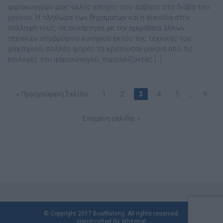
ψαροκυνηγών μιας άλλης εποχής που έσβησε στο διάβα του
χρόνου. Η πληθώρα των θηραμάτων και η ευκολία στην
σύλληψή τους, σε συνάρτηση με την ημιμάθεια άλλων
τεχνικών υποβρύχιου κυνηγιού εκτός της τεχνικής του
ψαχτηριού, πολλές φορές το κρατούσαν μακριά από τις
επιλογές του ψαροκυνηγού, παροπλίζοντάς […]
« Προηγούμενη Σελίδα
1
2
3
4
5
…
9
Επόμενη σελίδα: »
© Copyright 2017 Boatfishing. All rights reserved.
Handcrafted By
Whitehat