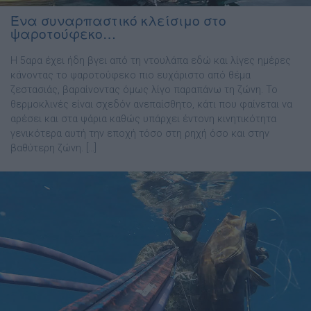
Ένα συναρπαστικό κλείσιμο στο
ψαροτούφεκο…
Η 5αρα έχει ήδη βγει από τη ντουλάπα εδώ και λίγες ημέρες
κάνοντας το ψαροτούφεκο πιο ευχάριστο από θέμα
ζεστασιάς, βαραίνοντας όμως λίγο παραπάνω τη ζώνη. Το
θερμοκλινές είναι σχεδόν ανεπαίσθητο, κάτι που φαίνεται να
αρέσει και στα ψάρια καθώς υπάρχει έντονη κινητικότητα
γενικότερα αυτή την εποχή τόσο στη ρηχή όσο και στην
βαθύτερη ζώνη. […]