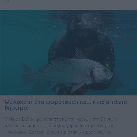
Μυλοκόπι στο ψαροτούφεκο... ένα σπάνιο
θήραμα
Ο Νίκος Βάζος ψαρεύει στη Κρήτη, κυρίως στη βορεινή
πλευρά της και στις περιοχές γύρω από την πόλη του
Ηρακλείου. Ωστόσο, συχνά και όταν ο καιρός δεν το