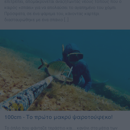
επιτρέπει, απομακρύνεται αναζητώντας νέους τόπους που ο
καιρός «σπάει» για να απολαύσει το αγαπημένο του χόμπι.
Πρόσφατα, σε ένα ψάρεμα του, κάνοντας καρτέρι
διασταυρώθηκε με ένα σπάνιο […]
100cm - Το πρώτο μακρύ ψαροτούφεκο!
Το όπλο που φάνταζε τεράστιο και…. κανόνι στα μάτια των