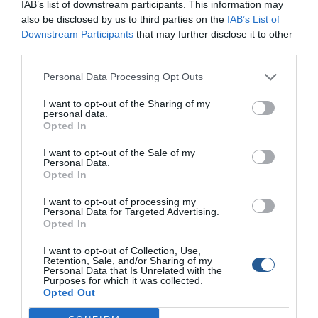
IAB’s list of downstream participants. This information may
κριτήρια επιλογής και
also be disclosed by us to third parties on the
IAB’s List of
αρμάτωμα
Downstream Participants
that may further disclose it to other
third parties.
Shore Jigging για στήρες
στα βαθιά
Personal Data Processing Opt Outs
I want to opt-out of the Sharing of my
personal data.
Opted In
Shore jigging: Λίγα λόγια
για την τεχνική
I want to opt-out of the Sale of my
Personal Data.
Opted In
Εging στην καρδιά του
I want to opt-out of processing my
Personal Data for Targeted Advertising.
χειμώνα
Opted In
I want to opt-out of Collection, Use,
Retention, Sale, and/or Sharing of my
Shore jigging: Μαγιάτικα
Personal Data that Is Unrelated with the
Purposes for which it was collected.
στους δύσκολους βυθούς
Opted Out
της Σαντορίνης