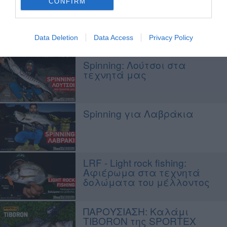
CONFIRM
Ψάρεμα Spinning: Τα ψάρια
της άνοιξης!
Data Deletion
Data Access
Privacy Policy
Spinning: Λούτσοι στα
τεχνητά μας
Spinning για Λαβράκια
LRF - Light rock fishing:
Αφιέρωμα στα τεχνητά
δολώματα του μέλλοντος
ΠΑΡΟΥΣΙΑΣΗ: Καλάμι
TIBORON της SPORTEX