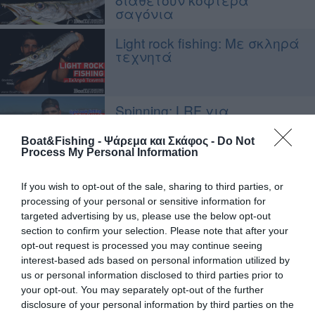
σαγόνια
Light rock fishing: Με σκληρά
τεχνητά
Spinning: LRF για
εκλεπτυσμένα είδη
Boat&Fishing - Ψάρεμα και Σκάφος -
Do Not
Process My Personal Information
Light rock fishing: Επιλογή
If you wish to opt-out of the sale, sharing to third parties, or
τόπου
processing of your personal or sensitive information for
targeted advertising by us, please use the below opt-out
section to confirm your selection. Please note that after your
Spinning: Λαβράκι και
opt-out request is processed you may continue seeing
εξοπλισμός
interest-based ads based on personal information utilized by
us or personal information disclosed to third parties prior to
your opt-out. You may separately opt-out of the further
disclosure of your personal information by third parties on the
Shore jigging: Assist hook,