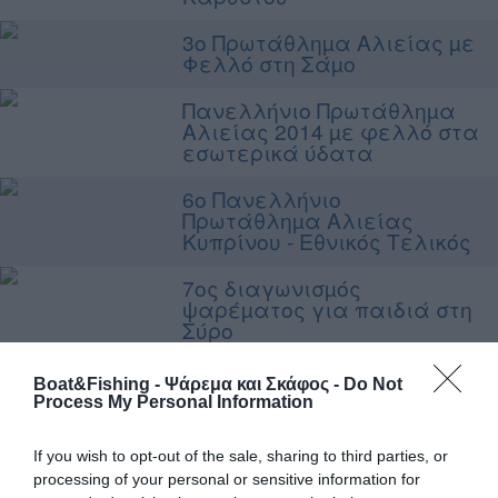
3ο Πρωτάθληµα Αλιείας µε
Φελλό στη Σάµο
Πανελλήνιο Πρωτάθληµα
Αλιείας 2014 µε φελλό στα
εσωτερικά ύδατα
6ο Πανελλήνιο
Πρωτάθληµα Αλιείας
Κυπρίνου - Εθνικός Τελικός
7ος διαγωνισµός
ψαρέµατος για παιδιά στη
Σύρο
Αγώνες παράκτιας
Boat&Fishing - Ψάρεμα και Σκάφος -
Do Not
αλιείας µε απίκο (αντένα)
Process My Personal Information
στην Κύπρο
If you wish to opt-out of the sale, sharing to third parties, or
Εθνικός τελικός 2014 από
processing of your personal or sensitive information for
ακτή