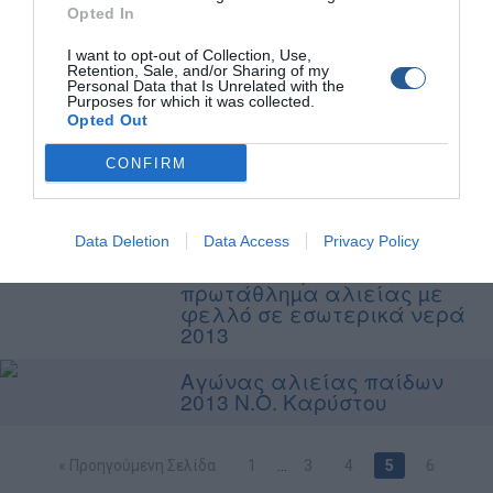
2013
Opted In
Φιλικός αγώνας µε φελλό
I want to opt-out of Collection, Use,
17 Νοεµβρίου 2013
Retention, Sale, and/or Sharing of my
Personal Data that Is Unrelated with the
Purposes for which it was collected.
5η Ψαρευτική Συνάντηση Εν
Opted Out
Πλω
CONFIRM
Φιλικός αγώνας αλιείας
από την ακτή 12-13
Οκτωβρίου 2013
Data Deletion
Data Access
Privacy Policy
1ο Πανελλήνιο
πρωτάθληµα αλιείας µε
φελλό σε εσωτερικά νερά
2013
Αγώνας αλιείας παίδων
2013 Ν.Ο. Καρύστου
« Προηγούμενη Σελίδα
1
…
3
4
5
6