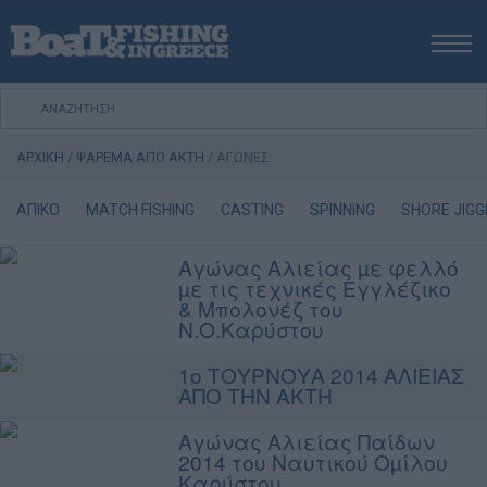
ΑΡΧΙΚΗ
ΝΕΑ
ΑΡΧΙΚΗ
/
ΨΑΡΕΜΑ ΑΠΟ ΑΚΤΗ
/
ΑΓΩΝΕΣ
ΕΚΔΟΣΕΙΣ
ΨΑΡΕΜΑ ΑΠΟ ΑΚΤΗ
ΑΠΙΚΟ
MATCH FISHING
CASTING
SPINNING
SHORE JIGG
ΨΑΡΕΜΑ ΑΠΟ ΣΚΑΦΟΣ
Αγώνας Αλιείας µε φελλό
ΨΑΡΟΤΟΥΦΕΚΟ
µε τις τεχνικές Εγγλέζικο
ΣΚΑΦΟΣ
& Μπολονέζ του
Ν.Ο.Καρύστου
VIDEO
ΕΞΟΠΛΙΣΜΟΣ
1ο ΤΟΥΡΝΟΥΑ 2014 ΑΛΙΕΙΑΣ
ΑΠΟ ΤΗΝ ΑΚΤΗ
ΘΕΣΣΑΛΟΝΙΚΗ BOAT & FISHING SHOW 2025
Αγώνας Αλιείας Παίδων
BOAT & FISHING SHOW 2025
2014 του Ναυτικού Οµίλου
Καρύστου