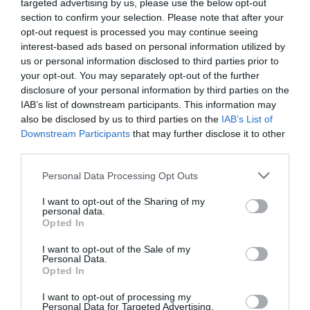
targeted advertising by us, please use the below opt-out
section to confirm your selection. Please note that after your
6η Ψαρευτική συνάντηση Εν
Πλω Καλαϊτζή
opt-out request is processed you may continue seeing
interest-based ads based on personal information utilized by
3ο τοπικό Πρωτάθληµα
us or personal information disclosed to third parties prior to
εγγλέζικου-µπολονέζ από
your opt-out. You may separately opt-out of the further
το Ναυταθλητικό Όµιλο
disclosure of your personal information by third parties on the
Καρλοβάσου (ΝΑ.Ο.Κ)
IAB’s list of downstream participants. This information may
also be disclosed by us to third parties on the
IAB’s List of
2ο Τουρνουά αλιείας ΝΑΟΚ
Downstream Participants
that may further disclose it to other
µε φελλό από λιµενικές
third parties.
εγκαταστάσεις
Personal Data Processing Opt Outs
Πανελλήνιο πρωτάθληµα
Αλιείας 2014 από ακτή 2η &
I want to opt-out of the Sharing of my
3η αγωνιστική
personal data.
Opted In
Πανελλήνιο Πρωτάθληµα
I want to opt-out of the Sale of my
µε φελλό, Κάρυστος 2014
Personal Data.
Opted In
Φιλικός αγώνας αλιείας
από την ακτή 3 Νοεµβρίου
I want to opt-out of processing my
Personal Data for Targeted Advertising.