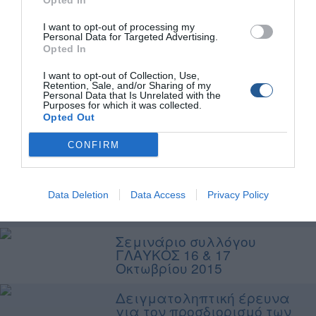
φελλό 2014 - Σύµβαση
Opted In
Χορηγίας µεταξύ Ε.Ο.Υ.∆.Α.
& ΣΙΜ Α.Ε.
I want to opt-out of processing my
Personal Data for Targeted Advertising.
Opted In
Σεµινάριο Furuno Hellas SA -
Αρχές Λειτουργίας
I want to opt-out of Collection, Use,
βυθοµέτρου & Μολύβι
Retention, Sale, and/or Sharing of my
Φύλακα
Personal Data that Is Unrelated with the
Purposes for which it was collected.
Opted Out
Η Γιορτή του Ψαρά 2013
στην ΛΕΡΟ
CONFIRM
1o Καρλοβασίτικο
τουρνουά αλιείας µε
φελλό (Εγγλέζικο -
Data Deletion
Data Access
Privacy Policy
Bolognese) 2013
Σεμινάριο συλλόγου
ΓΛΑΥΚΟΣ 16 & 17
Οκτωβρίου 2015
Δειγματοληπτική έρευνα
για τον προσδιορισμό των