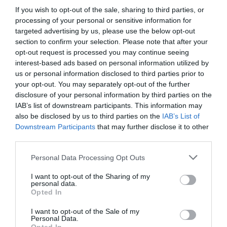
If you wish to opt-out of the sale, sharing to third parties, or
Το κοινωνικό πρόσωπο του
processing of your personal or sensitive information for
ψαρέµατος
targeted advertising by us, please use the below opt-out
section to confirm your selection. Please note that after your
Κοπή πίτας 2014 &
opt-out request is processed you may continue seeing
βράβευση αθλητών
interest-based ads based on personal information utilized by
Ν.Ο.Καρύστου
us or personal information disclosed to third parties prior to
your opt-out. You may separately opt-out of the further
«Ταξιδεύω & προσφέρω»
Αστυπάλαια 2013
disclosure of your personal information by third parties on the
IAB’s list of downstream participants. This information may
Φιλικός αγώνας αλιείας
also be disclosed by us to third parties on the
IAB’s List of
από την ακτή 1 ∆εκεµβρίου
Downstream Participants
that may further disclose it to other
2013
third parties.
Συνάντηση Εκπροσώπων
Personal Data Processing Opt Outs
Οµίλων Ταχυπλοΐας για τη
νέα αγωνιστική χρονιά
I want to opt-out of the Sharing of my
personal data.
2014
Opted In
Πανευρωπαϊκό
I want to opt-out of the Sale of my
Πρωτάθληµα Αλιείας µε
Personal Data.