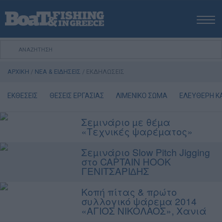
ΑΡΧΙΚΗ
ΝΕΑ
ΑΡΧΙΚΗ
/
ΝΕΑ & ΕΙΔΗΣΕΙΣ
/
ΕΚΔΗΛΩΣΕΙΣ
ΕΚΔΟΣΕΙΣ
ΨΑΡΕΜΑ ΑΠΟ ΑΚΤΗ
ΕΚΘΕΣΕΙΣ
ΘΕΣΕΙΣ ΕΡΓΑΣΙΑΣ
ΛΙΜΕΝΙΚΟ ΣΩΜΑ
ΕΛΕΥΘΕΡΗ Κ
ΨΑΡΕΜΑ ΑΠΟ ΣΚΑΦΟΣ
Σεµινάριο µε θέµα
ΨΑΡΟΤΟΥΦΕΚΟ
«Τεχνικές ψαρέµατος»
ΣΚΑΦΟΣ
Σεµινάριο Slow Pitch Jigging
VIDEO
στο CAPTAIN HOOK
ΕΞΟΠΛΙΣΜΟΣ
ΓΕΝΙΤΣΑΡΙ∆ΗΣ
ΘΕΣΣΑΛΟΝΙΚΗ BOAT & FISHING SHOW 2025
Κοπή πίτας & πρώτο
συλλογικό ψάρεµα 2014
BOAT & FISHING SHOW 2025
«AΓΙΟΣ NIKOΛAOΣ», Χανιά