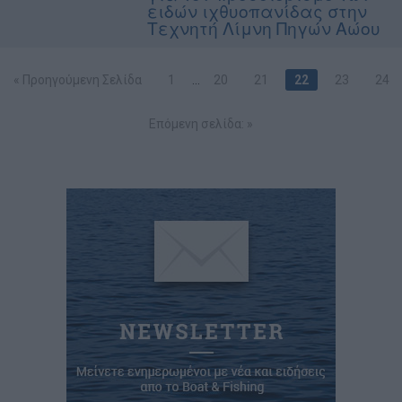
ειδών ιχθυοπανίδας στην
Τεχνητή Λίμνη Πηγών Αώου
« Προηγούμενη Σελίδα
1
…
20
21
22
23
24
Επόμενη σελίδα: »