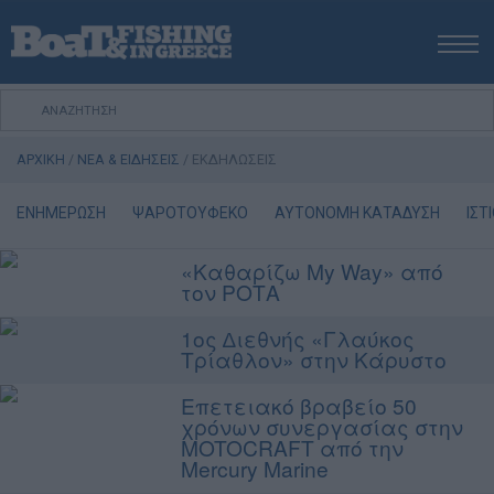
ΑΡΧΙΚΗ
ΝΕΑ
ΑΡΧΙΚΗ
/
ΝΕΑ & ΕΙΔΗΣΕΙΣ
/
ΕΚΔΗΛΩΣΕΙΣ
ΕΚΔΟΣΕΙΣ
ΨΑΡΕΜΑ ΑΠΟ ΑΚΤΗ
ΕΝΗΜΕΡΩΣΗ
ΨΑΡΟΤΟΥΦΕΚΟ
ΑΥΤΟΝΟΜΗ ΚΑΤΑΔΥΣΗ
ΙΣΤ
ΨΑΡΕΜΑ ΑΠΟ ΣΚΑΦΟΣ
«Καθαρίζω My Way» από
ΨΑΡΟΤΟΥΦΕΚΟ
τον ΡΟΤΑ
ΣΚΑΦΟΣ
1ος ∆ιεθνής «Γλαύκος
VIDEO
Τρίαθλον» στην Κάρυστο
ΕΞΟΠΛΙΣΜΟΣ
Επετειακό βραβείο 50
ΘΕΣΣΑΛΟΝΙΚΗ BOAT & FISHING SHOW 2025
χρόνων συνεργασίας στην
MOTOCRAFT από την
BOAT & FISHING SHOW 2025
Mercury Marine