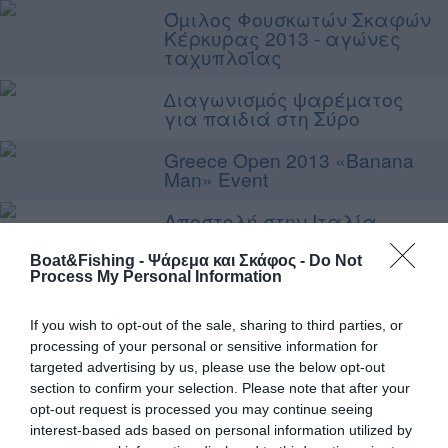
Όµιλος Φουσκωτών Σκαφών
Κέρκυρας 2013 - αγώνες
ταχυπλοΐας
∆ιαγωνισµός ψαρέµατος
για παιδιά στη Σύρο
Greece Open 2013 «Banana
Man» Event
Αποστολή στην Ιταλία,
Varazze Yamaha Press 2013
Boat&Fishing - Ψάρεμα και Σκάφος -
Do Not
Process My Personal Information
Πανελλήνιο Πρωτάθληµα
Φουσκωτών 2013, Αγώνας
Ρόδου
If you wish to opt-out of the sale, sharing to third parties, or
processing of your personal or sensitive information for
Beach party για τα
targeted advertising by us, please use the below opt-out
γενέθλια του Ο.Φ.Τ.Σ.Σ.
section to confirm your selection. Please note that after your
opt-out request is processed you may continue seeing
Πανελλήνιο πρωτάθληµα
interest-based ads based on personal information utilized by
αλιείας από σκάφος 2013