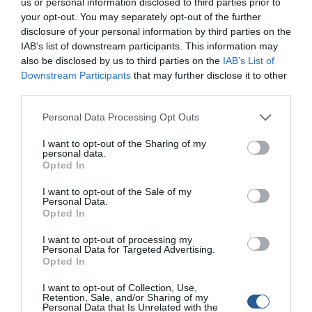
us or personal information disclosed to third parties prior to
your opt-out. You may separately opt-out of the further
Ηµερίδα ψαρέµατος από
disclosure of your personal information by third parties on the
σκάφος στο Εν Πλω
IAB’s list of downstream participants. This information may
Καλαϊτζή
also be disclosed by us to third parties on the
IAB’s List of
Downstream Participants
that may further disclose it to other
∆ιαγωνισµός καθετής 2013
third parties.
από το ΜΟΦΣ
Personal Data Processing Opt Outs
Σεµινάριο Εκµάθησης
Βυθόµετρου
I want to opt-out of the Sharing of my
personal data.
Εξειδικευµένα σεµινάρια
Opted In
Μολύβι Φύλακα
I want to opt-out of the Sale of my
Personal Data.
Σεµινάρια Lowrance στην
Opted In
Malamidis Marine
I want to opt-out of processing my
Καθαρισµός παραλιών
Personal Data for Targeted Advertising.
στην Κάρυστο
Opted In
I want to opt-out of Collection, Use,
Ηµερίδα Ψαρέµατος στην
Retention, Sale, and/or Sharing of my
Αιδηψό
Personal Data that Is Unrelated with the