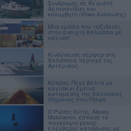
Συνδρομής σε Χειριστή
Αετοσανίδας και
κολυμβητή (Video διάσωσης)
Μία ομάδα που ταξιδεύει
στην ανοιχτή θάλασσα με
καγιάκ!
Κινδύνευσε σέρφερ στη
θαλάσσια περιοχή της
Αρτέμιδας
Κύπρος: Πήγε βόλτα με
καγιάκ κι έμεινε
καταμεσής της θάλασσας
30χρονος στην Πάφο
Ο Ρώσος δύτης, Alexey
Molchanov, έσπασε το
παγκόσμιο ρεκόρ
ελεύθερης κατάδυσης με