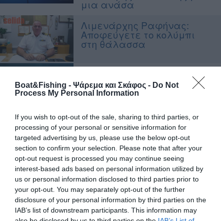
μια ανάσα
Λιμενάρχης Ραφήνας:
Αποφεύγετε το κολύμπι
στη θάλασσα
Υπουργείο Αθλητισμού:
ποια αθλήματα
Boat&Fishing - Ψάρεμα και Σκάφος -
Do Not
εξαιρούνται από το
Process My Personal Information
lockdown, τι ισχύει για την
κολύμβηση
If you wish to opt-out of the sale, sharing to third parties, or
processing of your personal or sensitive information for
Νεαροί κινδύνεψαν όταν
targeted advertising by us, please use the below opt-out
τρύπησε το κανό τους ενώ
έπλεαν στη θάλασσα της
section to confirm your selection. Please note that after your
Λεμεσού
opt-out request is processed you may continue seeing
interest-based ads based on personal information utilized by
Ρόδος: Η ανακοίνωση του
us or personal information disclosed to third parties prior to
Λιμενικού για την
your opt-out. You may separately opt-out of the further
τραγωδία με τους δύο
disclosure of your personal information by third parties on the
ανήλικους νεκρούς σε
IAB’s list of downstream participants. This information may
parasailing
also be disclosed by us to third parties on the
IAB’s List of