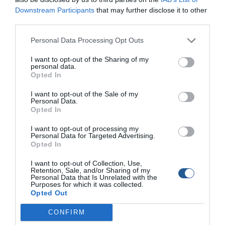
Downstream Participants
that may further disclose it to other
Κακοκαιρία «Ιανός»: Πήγαν
third parties.
να κάνουν σερφ στην
παραλία του Λαγανά
Personal Data Processing Opt Outs
I want to opt-out of the Sharing of my
«Σήκωσε» μέχρι και
personal data.
ελικόπτερο - Το λιμενικό
Opted In
ζητά να πληρώσει το
κόστος της επιχείρησης
I want to opt-out of the Sale of my
Personal Data.
διάσωσης
Opted In
Παγκόσμιο ρεκόρ
I want to opt-out of processing my
ελεύθερης κατάδυσης με
Personal Data for Targeted Advertising.
πέδιλα στην Καλαμάτα
Opted In
[βίντεο]
I want to opt-out of Collection, Use,
Retention, Sale, and/or Sharing of my
ΣΧΙΝΙΑΣ: Απαγόρευση
Personal Data that Is Unrelated with the
κολύμβησης, αλιείας &
Purposes for which it was collected.
κυκλοφορίας σκαφών την
Opted Out
Πέμπτη και την Παρασκευή
– Δείτε γιατί
CONFIRM