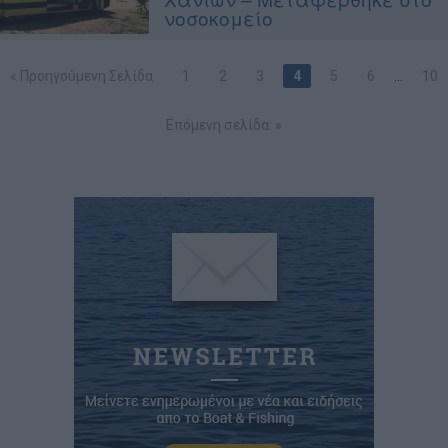
νοσοκομείο
« Προηγούμενη Σελίδα
1
2
3
4
5
6
…
10
Επόμενη σελίδα: »