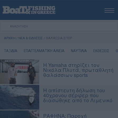
ΑΡΧΙΚΗ
ΝΕΑ
ΑΡΧΙΚΗ
/
ΝΕΑ & ΕΙΔΗΣΕΙΣ
/
ΘΑΛΑΣΣΙΑ ΣΠΟΡ
ΕΚΔΟΣΕΙΣ
ΨΑΡΕΜΑ ΑΠΟ ΑΚΤΗ
ΤΑΞΙΔΙΑ
ΕΠΑΓΓΕΛΜΑΤΙΚΗ ΑΛΙΕΙΑ
ΝΑΥΤΙΛΙΑ
ΕΚΘΕΣΕΙΣ
Θ
ΨΑΡΕΜΑ ΑΠΟ ΣΚΑΦΟΣ
Η Yamaha στηρίζει τον
ΨΑΡΟΤΟΥΦΕΚΟ
Νικόλα Πλυτά, πρωταθλητή
ΣΚΑΦΟΣ
θαλάσσιων sports
VIDEO
Η απίστευτη δήλωση του
ΕΞΟΠΛΙΣΜΟΣ
40χρονου σέρφερ που
Πολιτική Αποστολών / Επιστροφών
διασώθηκε από το Λιμενικό
Τρόποι Πληρωμής
Όροι Χρήσης
ΡΑΦΗΝΑ: Παροχή