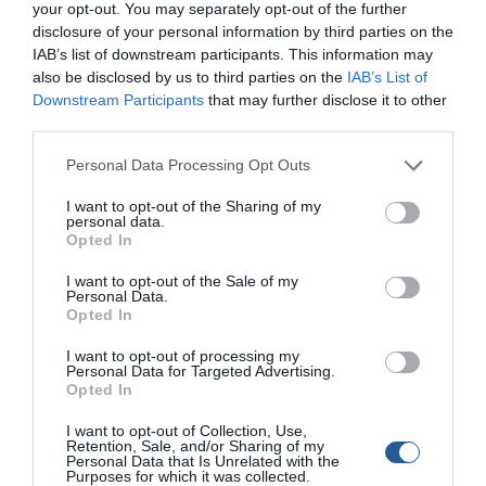
your opt-out. You may separately opt-out of the further
O ψαροκυνηγός Νικόλας Χάρρις, έπιασε μια από τις
disclosure of your personal information by third parties on the
μεγαλύτερες σε βάρος συναγρίδες που έχουν αλιευθεί με
IAB’s list of downstream participants. This information may
ψαροντούφεκο στη Χαλκιδική και μάλιστα σε πολυψαρεμένο
also be disclosed by us to third parties on the
IAB’s List of
τόπο. Το ψάρι χτυπήθηκε με την τεχνική της στατικής
Downstream Participants
that may further disclose it to other
ενέδρας, όταν ο Νικόλας καταδύθηκε σε ένα αδιάφορο σημείο
third parties.
του βυθού για να καρτερέψει, χωρίς προηγουμένως να έχει
δει κάτι που να τον […]
Personal Data Processing Opt Outs
I want to opt-out of the Sharing of my
personal data.
Opted In
I want to opt-out of the Sale of my
Personal Data.
Opted In
I want to opt-out of processing my
Personal Data for Targeted Advertising.
Opted In
I want to opt-out of Collection, Use,
Retention, Sale, and/or Sharing of my
Personal Data that Is Unrelated with the
Purposes for which it was collected.