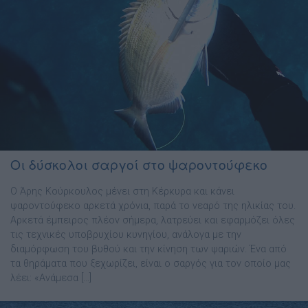
Οι δύσκολοι σαργοί στο ψαροντούφεκο
Ο Άρης Κούρκουλος μένει στη Κέρκυρα και κάνει
ψαροντούφεκο αρκετά χρόνια, παρά το νεαρό της ηλικίας του.
Αρκετά έμπειρος πλέον σήμερα, λατρεύει και εφαρμόζει όλες
τις τεχνικές υποβρυχίου κυνηγίου, ανάλογα με την
διαμόρφωση του βυθού και την κίνηση των ψαριών. Ένα από
τα θηράματα που ξεχωρίζει, είναι ο σαργός για τον οποίο μας
λέει: «Ανάμεσα […]