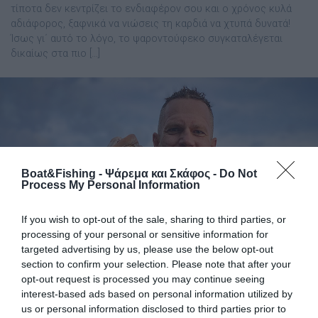
τίποτα δεν κεντρίζει το ενδιαφέρον σου και ο χρόνος κυλά
αδιάφορος, ξαφνικά να νιώσεις τη καρδιά να χτυπά δυνατά!
Ίσως γι΄ αυτό το λόγο, το ψαροντούφεκο συγκαταλέγεται
δικαίως στα πιο […]
Boat&Fishing - Ψάρεμα και Σκάφος -
Do Not
Process My Personal Information
If you wish to opt-out of the sale, sharing to third parties, or
processing of your personal or sensitive information for
targeted advertising by us, please use the below opt-out
section to confirm your selection. Please note that after your
opt-out request is processed you may continue seeing
Xαλκιδική: Πιάστηκε με ψαροντούφεκο
interest-based ads based on personal information utilized by
εντυπωσιακή συναγρίδα - Πόσο ζύγιζε
us or personal information disclosed to third parties prior to