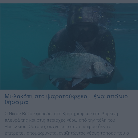
Μυλοκόπι στο ψαροτούφεκο... ένα σπάνιο
θήραμα
Ο Νίκος Βάζος ψαρεύει στη Κρήτη, κυρίως στη βορεινή
πλευρά της και στις περιοχές γύρω από την πόλη του
Ηρακλείου. Ωστόσο, συχνά και όταν ο καιρός δεν το
επιτρέπει, απομακρύνεται αναζητώντας νέους τόπους που ο