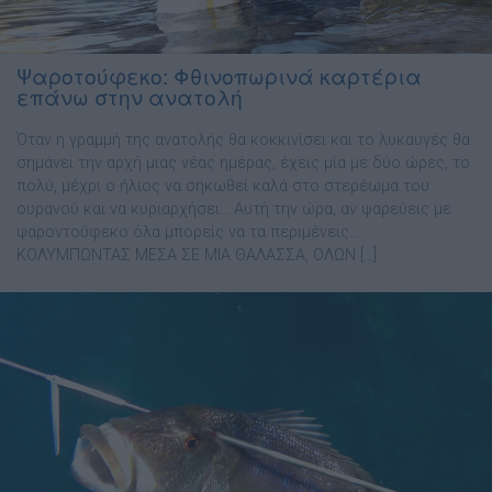
Ψαροτούφεκο: Φθινοπωρινά καρτέρια
επάνω στην ανατολή
Όταν η γραµµή της ανατολής θα κοκκινίσει και το λυκαυγές θα
σηµάνει την αρχή µιας νέας ηµέρας, έχεις µία µε δύο ώρες, το
πολύ, µέχρι ο ήλιος να σηκωθεί καλά στο στερέωµα του
ουρανού και να κυριαρχήσει… Αυτή την ώρα, αν ψαρεύεις με
ψαροντούφεκο όλα µπορείς να τα περιµένεις…
ΚΟΛΥΜΠΩΝΤΑΣ ΜΕΣΑ ΣΕ ΜΙΑ ΘΑΛΑΣΣΑ, ΟΛΩΝ […]