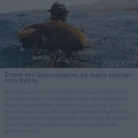
Στήρα στο ψαροτούφεκο, με συρτό καρτέρι
στην Κρήτη
Μια στήρα με συρτό καρτέρι έπιασε ο Σπύρος Παππούς που
κάνει ψαροτούφεκο στα νερά της Κρήτης. Αρκετά θηράματα
έχουν ξεχωριστεί θέση στη καρδιά του κι μέσα σε αυτά
συγκαταλέγεται και η στήρα. Ως πιο αγαπημένη τεχνική στην
προσέγγιση αυτού του μαυρόψαρου, είναι το συρτό. Λατρεύει
να τις πλησιάζει προσπαθώντας να μην προκαλέσει την
ανησυχία τους […]