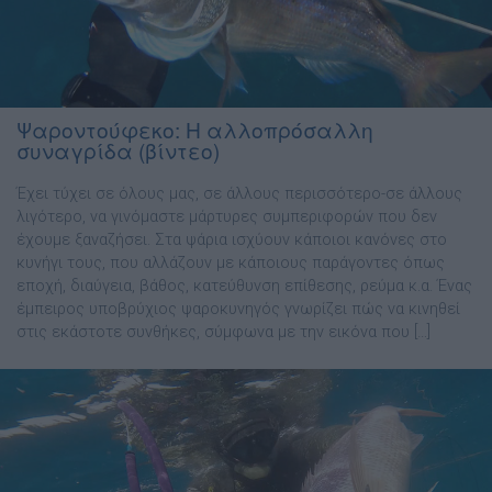
Ψαροντούφεκο: Η αλλοπρόσαλλη
συναγρίδα (βίντεο)
Έχει τύχει σε όλους μας, σε άλλους περισσότερο-σε άλλους
λιγότερο, να γινόμαστε μάρτυρες συμπεριφορών που δεν
έχουμε ξαναζήσει. Στα ψάρια ισχύουν κάποιοι κανόνες στο
κυνήγι τους, που αλλάζουν με κάποιους παράγοντες όπως
εποχή, διαύγεια, βάθος, κατεύθυνση επίθεσης, ρεύμα κ.α. Ένας
έμπειρος υποβρύχιος ψαροκυνηγός γνωρίζει πώς να κινηθεί
στις εκάστοτε συνθήκες, σύμφωνα με την εικόνα που […]