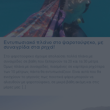
Εντυπωσιακό πλάνο στο ψαροτούφεκο, με
συναγρίδα στα ρηχά!
Στο ψαροτούφεκο έχουμε απολαύσει πολλά πλάνα με
συναγρίδες σε βάθη που ξεπερνούν τα 20 και τα 30 μέτρα.
Όμως πλάνα με συναγρίδες, πιασμένες σε καρτέρια ρηχότερα
των 10 μέτρων, πάντα θα εντυπωσιάζουν. Είναι αυτά που θα
ενισχύουν το γεγονός πως ποιοτικά ψάρια μπορούν να
αλιευθούν με ψαροτούφεκο, σε μικρά βάθη ακόμη και στις
μέρες μας. […]