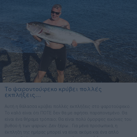
Το ψαροντούφεκο κρύβει πολλές
εκπλήξεις…
Αυτή η θάλασσα κρύβει πολλές εκπλήξεις στο ψαροτούφεκο…
Το καλό είναι ότι ΠΟΤΕ δεν θα με αφήσει παραπονεμένο. Θα
είναι ένα θήραμα τρόπαιο; Θα είναι πολύ όμορφες εικόνες του
βυθού ή των ψαριών; Δεν ξέρω… Για μένα προσωπικά, η
έκπληξη της ημέρας μπορεί να είναι ακόμα και ένα απλό