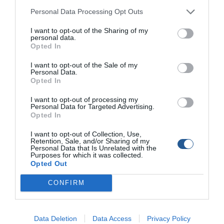
ακτή "RESPECT THE SEA
2017"
Personal Data Processing Opt Outs
Συνάντηση των μελών
I want to opt-out of the Sharing of my
personal data.
ΣΕΜΕΞ στην Αθήνα,
Opted In
Οκτώβριος 2017
I want to opt-out of the Sale of my
Personal Data.
Συνάντηση Ε.Ο.Α.Ε.Ν. και
Opted In
Υπουργείου Ναυτιλίας για
την αναβάθμιση των
I want to opt-out of processing my
Personal Data for Targeted Advertising.
ακτοπλοϊκών συγκοινωνιών
Opted In
2ος Ανοιχτός Αγώνας
I want to opt-out of Collection, Use,
Διάπλου της Διώρυγας της
Retention, Sale, and/or Sharing of my
Κορίνθου
Personal Data that Is Unrelated with the
Purposes for which it was collected.
Opted Out
Aegean Club: η πρώτη
CONFIRM
παρουσίαση κλασικών
σκαφών και κινητήρων!
Data Deletion
Data Access
Privacy Policy