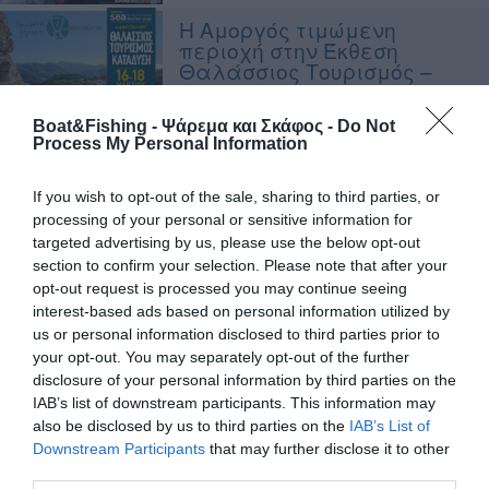
Η Αμοργός τιμώμενη
περιοχή στην Έκθεση
Θαλάσσιος Τουρισμός –
Sea & Tourism Expo 2018
Boat&Fishing - Ψάρεμα και Σκάφος -
Do Not
Πρόσκληση: Το Creta Fishing
Process My Personal Information
κόβει την πίτα του 2018 στο
50-50
If you wish to opt-out of the sale, sharing to third parties, or
processing of your personal or sensitive information for
ΨΑΡΟΤΟΥΦΕΚΟ: σεμινάριο
targeted advertising by us, please use the below opt-out
το ψάρεμα του λαβρακιού
section to confirm your selection. Please note that after your
το 2018
opt-out request is processed you may continue seeing
interest-based ads based on personal information utilized by
us or personal information disclosed to third parties prior to
Στην ΑΝΕΚ LINES η ημερίδα
your opt-out. You may separately opt-out of the further
«Επιλέγω Ναυτιλία»
disclosure of your personal information by third parties on the
IAB’s list of downstream participants. This information may
also be disclosed by us to third parties on the
IAB’s List of
3ο SUNSET Διεθνές
Downstream Participants
that may further disclose it to other
Τουρνουά Αλιείας από την
third parties.