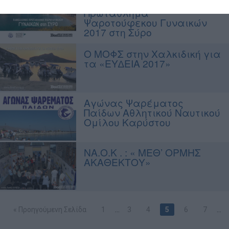
Το Πανελλήνιο
Πρωτάθλημα
Ψαροτούφεκου Γυναικών
2017 στη Σύρο
Ο ΜΟΦΣ στην Χαλκιδική για
τα «ΕΥ∆ΕΙΑ 2017»
Αγώνας Ψαρέματος
Παίδων Αθλητικού Ναυτικού
Ομίλου Καρύστου
ΝΑ.Ο.Κ . : « ΜΕΘ’ ΟΡΜΗΣ
ΑΚΑΘΕΚΤΟΥ»
« Προηγούμενη Σελίδα
1
…
3
4
5
6
7
…