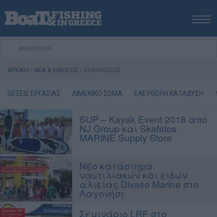
ΑΡΧΙΚΗ
ΝΕΑ
ΑΡΧΙΚΗ
/
ΝΕΑ & ΕΙΔΗΣΕΙΣ
/
ΕΚΔΗΛΩΣΕΙΣ
ΕΚΔΟΣΕΙΣ
ΨΑΡΕΜΑ ΑΠΟ ΑΚΤΗ
ΘΕΣΕΙΣ ΕΡΓΑΣΙΑΣ
ΛΙΜΕΝΙΚΟ ΣΩΜΑ
ΕΛΕΥΘΕΡΗ ΚΑΤΑΔΥΣΗ
ΨΑΡΕΜΑ ΑΠΟ ΣΚΑΦΟΣ
SUP – Kayak Event 2018 από
ΨΑΡΟΤΟΥΦΕΚΟ
NJ Group και Skafatos
ΣΚΑΦΟΣ
MARINE Supply Store
VIDEO
Νέο κατάστηµα
ΕΞΟΠΛΙΣΜΟΣ
ναυτιλιακών και ειδών
ΘΕΣΣΑΛΟΝΙΚΗ BOAT & FISHING SHOW 2025
αλιείας Divaso Marine στο
Λαγονήσι
BOAT & FISHING SHOW 2025
Σεμινάριο LRF στο