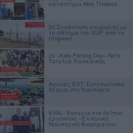
κατάστημα Akis Tiniakos
2η Συνάντηση γνωριµίας µε
το άθληµα του SUP από τη
Unigreen
2ο «Kids Fishing Day»-Νέα
Τρίγλια Χαλκιδικής
Αγώνες ΕΛΤ: Εντυπωσιακό
θέαμα στη Ναύπακτο
EVAL: Χορηγία στο δείπνο
εργασίας «Ελληνική
Ναυπηγική Βιοµηχανία»