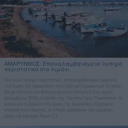
ΑΜΑΡΥΝΘΟΣ: Επαναλαμβανόμενο λυπηρό
περιστατικό στο λιμάνι
Ένα πολύ λυπηρό περιστατικό, επαναλαμβανόμενο μάλιστα,
στο λιμάνι της Αμαρύνθου, στην Εύβοια! Σύμφωνα με το evias-
filoi.gr έδρασαν για άλλη μία φορά οι κλέφτες! Στις αρχές
Δεκεμβρίου 2020, το βράδυ της Πέμπτης προς Παρασκευή, τα
καΐκια και οι βάρκες στο λιμάνι της Αμαρύνθου, δέχτηκαν
επίθεση από κλέφτες, οι οποίοι αφαίρεσαν από μηχανές,
μέχρι και καύσιμα, δίχως […]