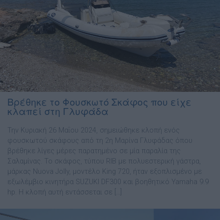
Βρέθηκε το Φουσκωτό Σκάφος που είχε
κλαπεί στη Γλυφάδα
Την Κυριακή 26 Μαΐου 2024, σημειώθηκε κλοπή ενός
φουσκωτού σκάφους από τη 2η Μαρίνα Γλυφάδας όπου
βρέθηκε λίγες μέρες παρατημένο σε μία παραλία της
Σαλαμίνας. Το σκάφος, τύπου RIB με πολυεστερική γάστρα,
μάρκας Nuova Jolly, μοντέλο King 720, ήταν εξοπλισμένο με
εξωλέμβιο κινητήρα SUZUKI DF300 και βοηθητικό Yamaha 9.9
hp. Η κλοπή αυτή εντάσσεται σε […]