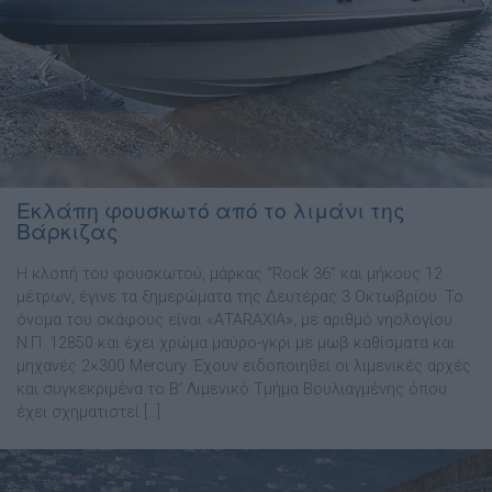
Εκλάπη φουσκωτό από το λιμάνι της
Βάρκιζας
Η κλοπή του φουσκωτού, μάρκας “Rock 36” και μήκους 12
μέτρων, έγινε τα ξημερώματα της Δευτέρας 3 Οκτωβρίου. Το
όνομα του σκάφους είναι «ΑΤΑRΑXΙΑ», με αριθμό νηολογίου
Ν.Π. 12850 και έχει χρώμα μαύρο-γκρι με μωβ καθίσματα και
μηχανές 2×300 Mercury. Έχουν ειδοποιηθεί οι λιμενικές αρχές
και συγκεκριμένα το Β’ Λιμενικό Τμήμα Βουλιαγμένης όπου
έχει σχηματιστεί […]