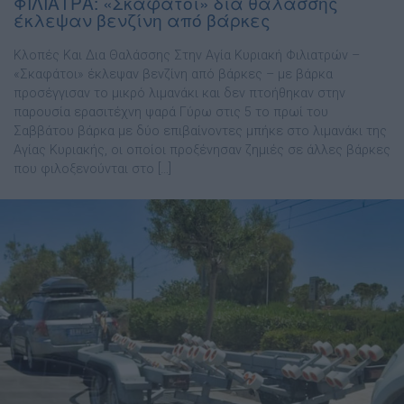
ΦΙΛΙΑΤΡΑ: «Σκαφάτοι» δια θαλάσσης
έκλεψαν βενζίνη από βάρκες
Κλοπές Και Δια Θαλάσσης Στην Αγία Κυριακή Φιλιατρών –
«Σκαφάτοι» έκλεψαν βενζίνη από βάρκες – με βάρκα
προσέγγισαν το μικρό λιμανάκι και δεν πτοήθηκαν στην
παρουσία ερασιτέχνη ψαρά Γύρω στις 5 το πρωί του
Σαββάτου βάρκα με δύο επιβαίνοντες μπήκε στο λιμανάκι της
Αγίας Κυριακής, οι οποίοι προξένησαν ζημιές σε άλλες βάρκες
που φιλοξενούνται στο […]