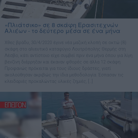
«Πλιάτσικο» σε 8 σκάφη Ερασιτεχνών
Αλιέων - το δεύτερο μέσα σε ένα μήνα
Χθες βράδυ, 30/4/2020 έγινε νέα μαζική κλοπή σε οκτώ (8)
σκάφη στο αλιευτικό καταφύγιο Λουτρόπολης Θερμής στη
Λέσβο, κάτι αντίστοιο είχε συμβεί πριν ένα μήνα όπου για λίγη
βενζίνη διέρρηξαν και έκαναν φθορές σε άλλα 12 σκάφη.
Προφανώς πρόκειται για τους ίδιους δράστες, γιατί
ακολούθησαν ακριβώς την ίδια μεθοδολογία. Έσπασαν τις
κλειδαριές προκαλώντας υλικές ζημιές, […]