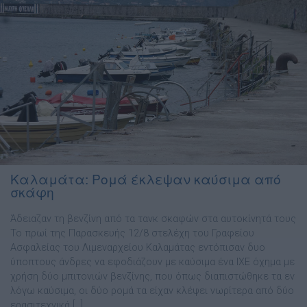
Καλαμάτα: Ρομά έκλεψαν καύσιμα από
σκάφη
Άδειαζαν τη βενζίνη από τα τανκ σκαφών στα αυτοκίνητά τους
Το πρωί της Παρασκευής 12/8 στελέχη του Γραφείου
Ασφαλείας του Λιμεναρχείου Καλαμάτας εντόπισαν δυο
ύποπτους άνδρες να εφοδιάζουν με καύσιμα ένα ΙΧΕ όχημα με
χρήση δύο μπιτονιών βενζίνης, που όπως διαπιστώθηκε τα εν
λόγω καύσιμα, οι δύο ρομά τα είχαν κλέψει νωρίτερα από δύο
ερασιτεχνικά […]