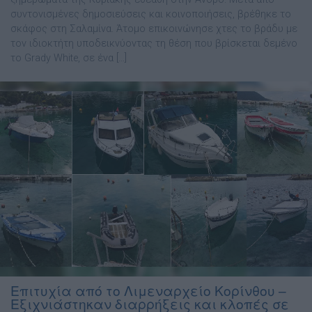
συντονισμένες δημοσιεύσεις και κοινοποιήσεις, βρέθηκε το
σκάφος στη Σαλαμίνα. Άτομο επικοινώνησε χτες το βράδυ με
τον ιδιοκτήτη υποδεικνύοντας τη θέση που βρίσκεται δεμένο
το Grady White, σε ένα […]
Επιτυχία από το Λιμεναρχείο Κορίνθου –
Εξιχνιάστηκαν διαρρήξεις και κλοπές σε