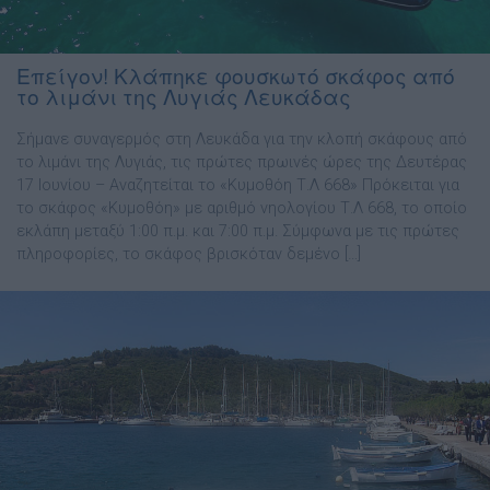
Επείγον! Κλάπηκε φουσκωτό σκάφος από
το λιμάνι της Λυγιάς Λευκάδας
Σήμανε συναγερμός στη Λευκάδα για την κλοπή σκάφους από
το λιμάνι της Λυγιάς, τις πρώτες πρωινές ώρες της Δευτέρας
17 Ιουνίου – Αναζητείται το «Κυμοθόη Τ.Λ 668» Πρόκειται για
το σκάφος «Κυμοθόη» με αριθμό νηολογίου Τ.Λ 668, το οποίο
εκλάπη μεταξύ 1:00 π.μ. και 7:00 π.μ. Σύμφωνα με τις πρώτες
πληροφορίες, το σκάφος βρισκόταν δεμένο […]