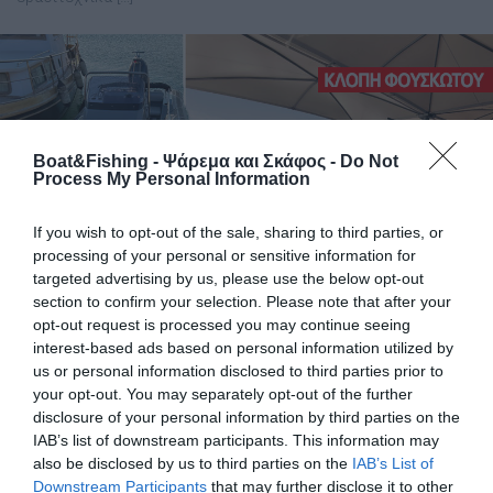
Boat&Fishing - Ψάρεμα και Σκάφος -
Do Not
Process My Personal Information
If you wish to opt-out of the sale, sharing to third parties, or
processing of your personal or sensitive information for
targeted advertising by us, please use the below opt-out
section to confirm your selection. Please note that after your
opt-out request is processed you may continue seeing
interest-based ads based on personal information utilized by
EKTAKTO: Νέα κλοπή φουσκωτού από το
us or personal information disclosed to third parties prior to
λιμάνι Σπετσών
your opt-out. You may separately opt-out of the further
disclosure of your personal information by third parties on the
Δυστυχώς, μέσα σε λίγο διάστημα δεύτερο φουσκωτό κάνει
IAB’s list of downstream participants. This information may
«φτερά» από το λιμάνι των Σπετσών μέσα στον Αύγουστο.
also be disclosed by us to third parties on the
IAB’s List of
Ήδη στα μέσα κοινωνικής δικτύωσης υπάρχει αναστάτωση
Downstream Participants
that may further disclose it to other