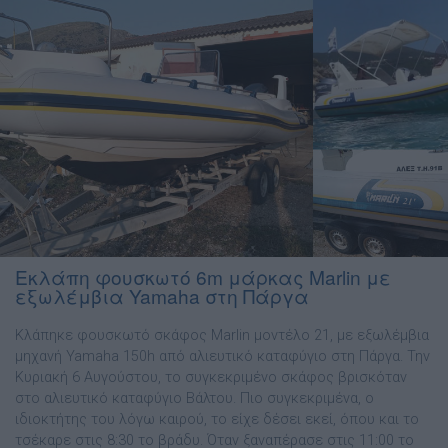
Εκλάπη φουσκωτό 6m μάρκας Marlin με
εξωλέμβια Yamaha στη Πάργα
Κλάπηκε φουσκωτό σκάφος Marlin μοντέλο 21, με εξωλέμβια
μηχανή Yamaha 150h από αλιευτικό καταφύγιο στη Πάργα. Την
Κυριακή 6 Αυγούστου, το συγκεκριμένο σκάφος βρισκόταν
στο αλιευτικό καταφύγιο Βάλτου. Πιο συγκεκριμένα, ο
ιδιοκτήτης του λόγω καιρού, το είχε δέσει εκεί, όπου και το
τσέκαρε στις 8:30 το βράδυ. Όταν ξαναπέρασε στις 11:00 το