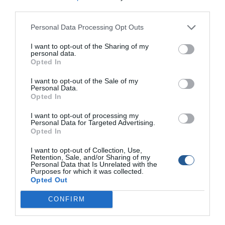
σχετικά με την ασφάλεια των σκαφών, αφού τις τελευταίες 3
third parties.
εβδομάδες τρία φουσκωτά σκάφη έχουν κλαπεί, τα δύο στο
λιμάνι των Σπετσών. Πιο συγκεκριμένα, η δεύτερη κλοπή
Personal Data Processing Opt Outs
σκάφους, έγινε το βράδυ […]
I want to opt-out of the Sharing of my
personal data.
Opted In
I want to opt-out of the Sale of my
Personal Data.
Opted In
I want to opt-out of processing my
Personal Data for Targeted Advertising.
Opted In
I want to opt-out of Collection, Use,
Retention, Sale, and/or Sharing of my
Personal Data that Is Unrelated with the
Purposes for which it was collected.
Opted Out
Κλοπές σκαφών στο λιμάνι της Αίγινας. Τι
CONFIRM
δήλωσαν ο Λιμενάρχης και ο πρόεδρος του
Δημοτικού Λιμενικού Ταμείου.