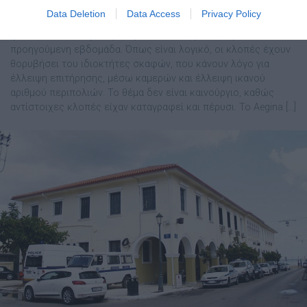
Data Deletion
Data Access
Privacy Policy
Μέσα σε διάστημα περίπου δύο μηνών, έγιναν δύο κλοπές
φουσκωτών σκαφών, με την τελευταία, μόλις, την
προηγούμενη εβδομάδα. Όπως είναι λογικό, οι κλοπές έχουν
θορυβήσει του ιδιοκτήτες σκαφών, που κάνουν λόγο για
έλλειψη επιτήρησης, μέσω καμερών και έλλειψη ικανού
αριθμού περιπολιών. Το θέμα δεν είναι καινούργιο, καθώς
αντίστοιχες κλοπές είχαν καταγραφεί και πέρυσι. Το Aegina […]