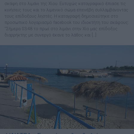
σκάφη στο λιμάνι της Χίου. Ευτυχώς καταγραφικό έπιασε τις
κινήσεις τους και το λιμενικό σώμα επενέβη συλλαμβάνοντας
τους επίδοξους ληστές. Η καταγραφή δημοσιεύτηκε στο
προσωπικό λογαριασμό facebook του ιδιοκτήτη του σκάφους:
“Σήμερα 03:48 το πρωί στο λιμάνι στην Χίο μας επίδοξος
διαρρήκτης με συνεργό έκανε το λάθος και […]