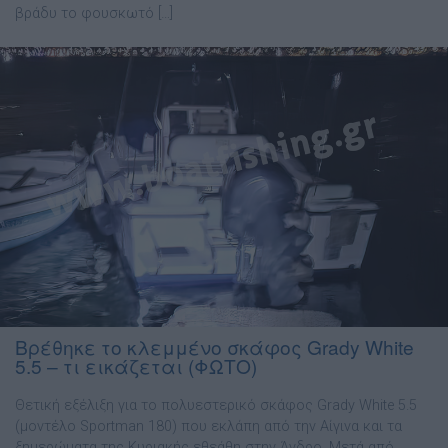
βράδυ το φουσκωτό […]
Βρέθηκε το κλεμμένο σκάφος Grady White
5.5 – τι εικάζεται (ΦΩΤΟ)
Θετική εξέλιξη για το πολυεστερικό σκάφος Grady White 5.5
(μοντέλο Sportman 180) που εκλάπη από την Αίγινα και τα
ξημερώματα της Κυριακής εθεάθη στην Άνδρο. Μετά από