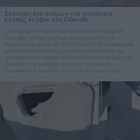
Σύλληψη δύο ατόμων για απόπειρα
κλοπής λέμβου στη Ζάκυνθο
Στη σύλληψη δύο αλλοδαπών προέβησαν, απογευματινές
ώρες χθες, στελέχη του Λιμεναρχείου Ζακύνθου για
παράβαση των άρθρων 42, 372, 309 και 337 Π.Κ. Συγκεκριμένα,
κατόπιν έγκλησης ιδιώτη, οι ανωτέρω συνελήφθησαν για
απόπειρα κλοπής λέμβου, πρόκληση σωματικής βλάβης στον
εγκαλούντα και προσβολή γενετήσιας αξιοπρέπειας.
Προανάκριση διενεργείται από την οικεία Λιμενική Αρχή.