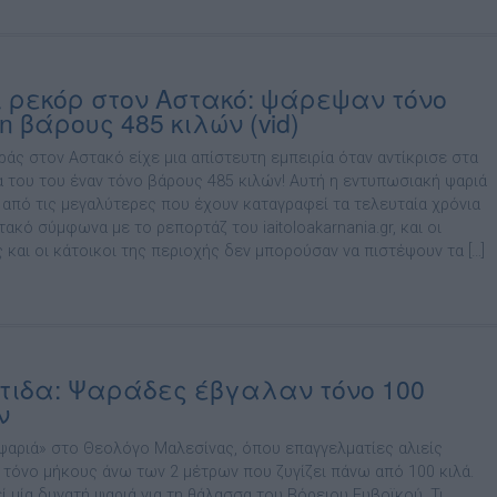
 ρεκόρ στον Αστακό: ψάρεψαν τόνο
in βάρους 485 κιλών (vid)
ράς στον Αστακό είχε μια απίστευτη εμπειρία όταν αντίκρισε στα
α του του έναν τόνο βάρους 485 κιλών! Αυτή η εντυπωσιακή ψαριά
α από τις μεγαλύτερες που έχουν καταγραφεί τα τελευταία χρόνια
ακό σύμφωνα με το ρεπορτάζ του iaitoloakarnania.gr, και οι
 και οι κάτοικοι της περιοχής δεν μπορούσαν να πιστέψουν τα […]
τιδα: Ψαράδες έβγαλαν τόνο 100
ν
ψαριά» στο Θεολόγο Μαλεσίνας, όπου επαγγελματίες αλιείς
 τόνο μήκους άνω των 2 μέτρων που ζυγίζει πάνω από 100 κιλά.
ί μία δυνατή ψαριά για τη θάλασσα του Βόρειου Ευβοϊκού. Τι