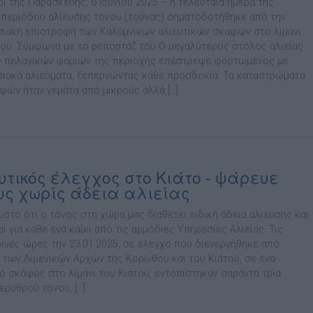
ι της Παρασκευής, 6 Ιουνίου 2025 – η τελευταία ημέρα της
 περιόδου αλίευσης τόνου (τούνας) σηματοδοτήθηκε από την
ιακή επιστροφή των Καλύμνικων αλιευτικών σκαφών στο λιμάνι
ιού. Σύμφωνα με το ρεπορτάζ του Ο μεγαλύτερος στόλος αλιείας
 πελαγικών ψαριών της περιοχής επέστρεψε φορτωμένος με
ιακά αλιεύματα, ξεπερνώντας κάθε προσδοκία. Τα καταστρώματα
φών ήταν γεμάτα από μικρούς αλλά […]
υτικός έλεγχος στο Κιάτο - ψάρευε
υς χωρίς άδεια αλιείας
ωστό ότι ο τόνος στη χώρα μας διαθέτει ειδική άδεια αλίευσης και
ι για κάθε ένα καΐκι από τις αρμόδιες Υπηρεσίες Αλιείας. Τις
ινές ώρες την 23.01.2025, σε έλεγχο που διενεργήθηκε από
 των Λιμενικών Αρχών της Κορίνθου και του Κιάτου, σε ένα
κό σκάφος στο λιμάνι του Κιάτου, εντοπίστηκαν σαράντα τρία
ερυθρού τόνου, […]