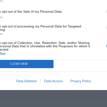
In
νες! Τον Σεπτέμβριο του 2012, ο ψαράς Eric Stewart, από το
Tammy Rose (που συνεργάζεται με το Κέντρο Έρευνας Πελαγικών
o opt-out of the Sale of my Personal Data.
Blue Pelagics […]
In
to opt-out of processing my Personal Data for Targeted
ing.
In
στιος τόνος παραλίγο να
o opt-out of Collection, Use, Retention, Sale, and/or Sharing
ersonal Data that Is Unrelated with the Purposes for which it
οδογυρίσει σκάφος (video)
lected.
Out
τιαίος ερυθρός τόνος ζύγιζε σχεδόν 320 κιλά Τρεις ψαράδες
πραγματική μάχη για να ανεβάσουν στο σκάφος τους έναν
CONFIRM
ίο ερυθρό τόνο του Ατλαντικού που ζύγιζε σχεδόν 320 κιλά. Ήταν
το βάρος του, που λίγο έλειψε να αναποδογυρίσει το μικρό σκάφος.
ο βίντεο με το περιστατικό που συνέβη στα ανοιχτά της
Data Deletion
Data Access
Privacy Policy
σέτης […]