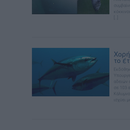
συμβαίν
κόκκινοι
[…]
Χορή
το έ
Εκδόθηκ
Υπουργε
αδειών 
σε 103 
Κάλυμνο
ισχύει 