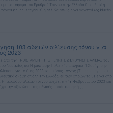
ει με το ψάρεμα του Ερυθρού Τόννου στην Ελλάδα Ο ερυθροί ή
 τόννοι (thunnus thynnus) ή αλλιώς όπως είναι γνωστοί ως bluefin
γηση 103 αδειών αλίευσης τόνου για
τος 2023
ε από την ΠΡΟΪΣΤΑΜΕΝΗ ΤΗΣ ΓΕΝΙΚΗΣ ΔΙΕΥΘΥΝΣΗΣ ΑΛΙΕΙΑΣ του
ίου Ναυτιλίας και Νησιωτικής Πολιτικής απόφαση 1.Χορήγησης
αλίευσης για το έτος 2023 του είδους τόννος (Thunnus thynnus),
αλιευτικά σκάφη απ’όλη την Ελλάδα, εκ των οποίων τα 31 είναι από
. Η περίοδος αλιείας τόννου αρχίζει την 1η Φεβρουαρίου 2023 και
μέχρι την εξάντληση της εθνικής ποσόστωσης ή […]