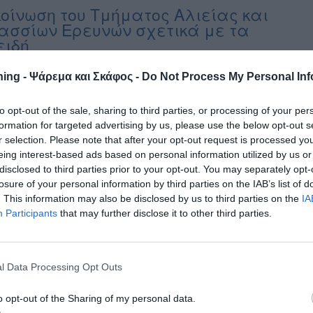
οίνωση του Τμήματος Αλιείας και
σσίων Ερευνών σχετικά με τα
ειδή
σιεύουμε μία σημαντική ανακοίνωση του ΤΑΘΕ Κύπρου, που αφορά
ing - Ψάρεμα και Σκάφος -
Do Not Process My Personal Inf
αία αλίευση μικρών τόνων από ερασιτέχνες και την διαφορά τους
 κοινές παλαμίδες. “Ανακοίνωση του Τμήματος Αλιείας και
to opt-out of the sale, sharing to third parties, or processing of your per
ων Ερευνών (ΤΑΘΕ) σχετικά με την τυχαία αλίευση νεαρών ατόμων
formation for targeted advertising by us, please use the below opt-out s
 τόνου ειδικά κατά την περίοδο ερασιτεχνικής αλιεία της
r selection. Please note that after your opt-out request is processed y
ας Το Τμήμα Αλιείας και Θαλασσίων Ερευνών […]
eing interest-based ads based on personal information utilized by us or
disclosed to third parties prior to your opt-out. You may separately opt-
losure of your personal information by third parties on the IAB’s list of
. This information may also be disclosed by us to third parties on the
IA
Participants
that may further disclose it to other third parties.
άδες απελευθέρωσαν μαρκαρισμένο
fin τόνο – τι ανακάλυψαν μετά από 8
ια
l Data Processing Opt Outs
 τόνος που πιάστηκε και απελευθερώθηκε στη Μασαχουσέτη,
 μετά από 8 χρόνια στη Μάλτα έχοντας διανύσει ταξίδι 4.351
o opt-out of the Sharing of my personal data.
μιλίων! Αυτό το ταξίδι του τόννου bluefin άφησε άφωνους τους