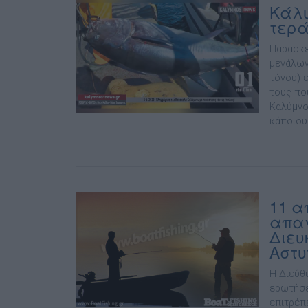
Κάλυ
τερά
Παρασκε
μεγάλων
τόνου) 
τους πο
Καλύμνο
κάποιου
11 α
απαγ
Διευ
Αστυ
Η Διεύθ
ερωτήσε
επιτρέπε