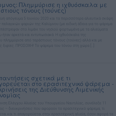
μνος: Πλημμύρισε η ιχθυόσκαλα με
στιους τόνους (τούνες)
υή απόγευμα 5 Ιουνίου 2020 και τα περισσότερα αλιευτικά σκάφη
 πελαγικών ψαριών της Καλύμνου (με ειδική άδεια για το ψάρεμα
επέστρεψαν στο λιμάνι του νησιού φορτωμένα με τα αλιεύματα
υ ήταν αρκετά και εντυπωσιακά. Η ιχθυόσκαλα της
υ πλημμύρισε από τεράστιους τόνους (τούνες) αλλά και με
ς ξιφίες. ΠΡΟΣΟΧΗ! Το ψάρεμα του τόνου στη χώρα […]
παντήσεις σχετικά με τι
ορεύεται στο ερασιτεχνικό ψάρεμα -
κρινήσεις της Διεύθυνσης Λιμενικής
νομίας
υνση Ελέγχου Αλιείας του Υπουργείου Ναυτιλίας, συνέλεξε 11
ις – διευκρινήσεις που αφορούν το ερασιτεχνικό ψάρεμα, τι
ται και τι απαγορεύεται στην ερασιτεχνική αλιεία, όσον αφορά τα