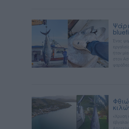
Ψάρι
bluef
Ένας ψα
εργαλεί
ήταν μί
στον Αστ
ψαράδες
Φθιώ
κιλώ
«Χρυσή 
έβγαλαν
Αποτελε