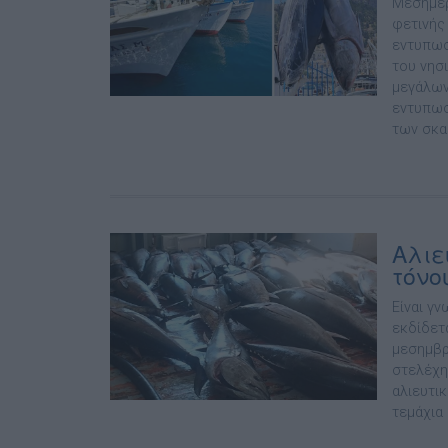
Μεσημέρ
φετινής
εντυπωσ
του νησ
μεγάλων
εντυπωσ
των σκα
Αλιε
τόνο
Είναι γν
εκδίδετα
μεσημβρ
στελέχη
αλιευτι
τεμάχια 