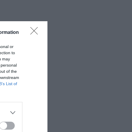
ormation
sonal or
ection to
ou may
 personal
out of the
 downstream
B’s List of