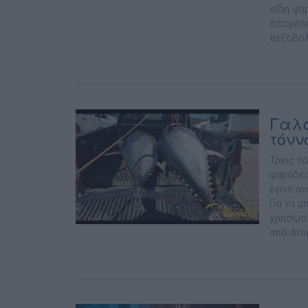
είδη ψα
επιτρέπ
πεζόβολο
Γαλα
τόνν
Τρεις τ
ψαράδες
έγινε α
Για να 
χρησιμο
από άτομ