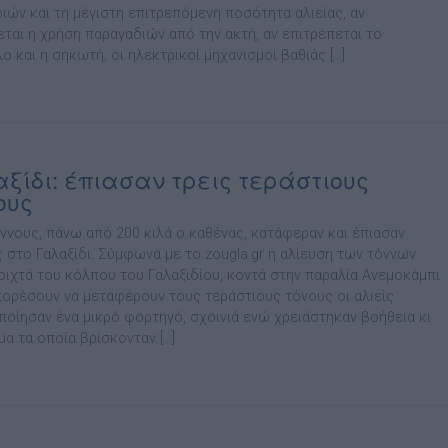
ριών και τη μέγιστη επιτρεπόμενη ποσότητα αλιείας, αν
εται η χρήση παραγαδιών από την ακτή, αν επιτρέπεται το
 και η σηκωτή, οι ηλεκτρικοί μηχανισμοί βαθιάς […]
ξίδι: έπιασαν τρεις τεράστιους
ους
όννους, πάνω από 200 κιλά ο καθένας, κατάφεραν και έπιασαν
 στο Γαλαξίδι. Σύμφωνα με το zougla.gr η αλίευση των τόννων
νοιχτά του κόλπου του Γαλαξιδίου, κοντά στην παραλία Ανεμοκάμπι.
μπορέσουν να μεταφέρουν τους τεράστιους τόνους οι αλιείς
ποίησαν ένα μικρό φορτηγό, σχοινιά ενώ χρειάστηκαν βοήθεια κι
α τα οποία βρίσκονταν […]