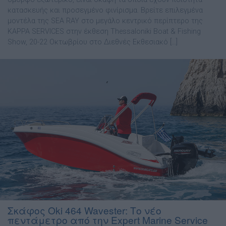
κατασκευής και προσεγµένο φινίρισµα. Βρείτε επιλεγμένα
μοντέλα της SEA RAY στο μεγάλο κεντρικό περίπτερο της
KAPPA SERVICES στην έκθεση Thessaloniki Boat & Fishing
Show, 20-22 Οκτωβρίου στο Διεθνές Εκθεσιακό […]
Σκάφος Oki 464 Wavester: Το νέο
πεντάμετρο από την Expert Marine Service