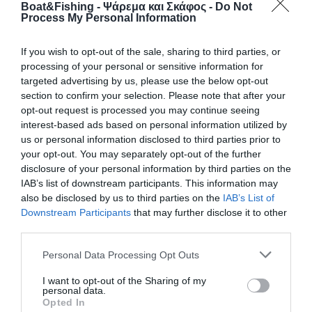
Boat&Fishing - Ψάρεμα και Σκάφος -
Do Not
Process My Personal Information
If you wish to opt-out of the sale, sharing to third parties, or
processing of your personal or sensitive information for
targeted advertising by us, please use the below opt-out
section to confirm your selection. Please note that after your
opt-out request is processed you may continue seeing
interest-based ads based on personal information utilized by
us or personal information disclosed to third parties prior to
your opt-out. You may separately opt-out of the further
TRYGONS EcoRunner 59 Gen2: To
πολυχρηστικό, αξιόπλοο και οικονομικό
disclosure of your personal information by third parties on the
σκάφος
IAB’s list of downstream participants. This information may
also be disclosed by us to third parties on the
IAB’s List of
Downstream Participants
that may further disclose it to other
Με την πρώτη µατιά καταλαβαίνεις ότι το TRYGONS
third parties.
EcoRunner 59 Gen2 ξεχωρίζει τόσο από την ιδιαίτερη
φουτουριστική σχεδίαση του καταστρώµατος όσο και της
Personal Data Processing Opt Outs
γάστρας wave piercing η οποία αναβαθµίστηκε µε ένα νέο
κατοχυρωµένο hull ενισχύοντας τη δυνατότητα πλεύσης όσο
I want to opt-out of the Sharing of my
και την σταθερότητα σε πορεία, αλλά και σε στάση. Το
personal data.
TRYGONS EcoRunner 59 έχει τη δική […]
Opted In