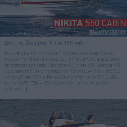
Δοκιμή: Σκάφος Νikita 550 cabin
Το ναυπηγείο του κ. Αγγελάκη, κατασκευάζει τρεις τύπους
σκαφών. Τα Υδραίικα 440 και 520, τις ταχύπλοες ψαρόβαρκες
σε τέσσερις εκδόσεις, Kingfisher 415, Nikita 450, Searover 470
και Seastorm 500 και τη σειρά των ταχύπλοων, όπου στα δύο
µοντέλα Pirate 520 και Nikita 630, προστέθηκε το 550. Θυµίζω
ότι, τα ΝΑΥΠΗΓΕΙΑ ΝΙΚΙΤΑ έχουν λάβει µέρος σε πολλές
εκθέσεις […]