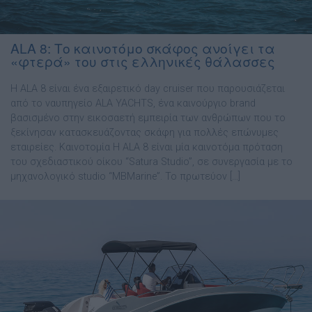
ALA 8: Το καινοτόμο σκάφος ανοίγει τα
«φτερά» του στις ελληνικές θάλασσες
Η ALA 8 είναι ένα εξαιρετικό day cruiser που παρουσιάζεται
από το ναυπηγείο ALA YACHTS, ένα καινούργιο brand
βασισµένο στην εικοσαετή εµπειρία των ανθρώπων που το
ξεκίνησαν κατασκευάζοντας σκάφη για πολλές επώνυµες
εταιρείες. Kαινοτοµία Η ALA 8 είναι µία καινοτόµα πρόταση
του σχεδιαστικού οίκου “Satura Studio”, σε συνεργασία µε το
µηχανολογικό studio “MBMarine”. Το πρωτεύον […]