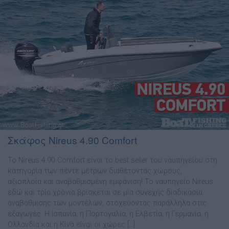
Σκάφος Nireus 4.90 Comfort
Το Nireus 4.90 Comfort είναι το best seller του ναυπηγείου στη
κατηγορία των πέντε µέτρων διαθέτοντας χώρους,
αξιοπλοΐα και αναβαθµισµένη εµφάνιση! Το ναυπηγείο Nireus
εδώ και τρία χρόνια βρίσκεται σε µία συνεχής διαδικασία
αναβάθµισης των µοντέλων, στοχεύοντας παράλληλα στις
εξαγωγές. Η Ισπανία, η Πορτογαλία, η Ελβετία, η Γερµανία, η
Ολλανδία και η Κίνα είναι οι χώρες […]