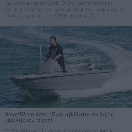
Γαλλία, Γερµανία και Ελβετία. Επίσης αρκετές εταιρείες
ενοικίασης σκαφών στη Γαλλία αλλά και στην Ελλάδα, έχουν
άµεση συνεργασία µε την KAREL από όπου […]
SmartWave 4200: Ένα αβύθιστο σκάφος,
υψηλής αντοχής!
Το SmartWave 4200 είναι ένα αβύθιστο σκάφος υψηλής