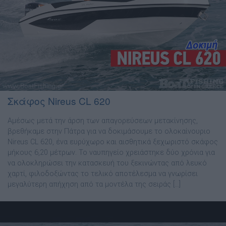
Σκάφος Nireus CL 620
Αµέσως µετά την άρση των απαγορεύσεων µετακίνησης,
βρεθήκαµε στην Πάτρα για να δοκιµάσουµε το ολοκαίνουριο
Nireus CL 620, ένα ευρύχωρο και αισθητικά ξεχωριστό σκάφος
µήκους 6,20 µέτρων. Το ναυπηγείο χρειάστηκε δύο χρόνια για
να ολοκληρώσει την κατασκευή του ξεκινώντας από λευκό
χαρτί, φιλοδοξώντας το τελικό αποτέλεσµα να γνωρίσει
µεγαλύτερη απήχηση από τα µοντέλα της σειράς […]