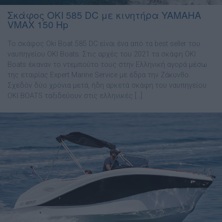
Σκάφος OKI 585 DC με κινητήρα YAMAHA
VMAX 150 Hp
Το σκάφος Oki Boat 585 DC είναι ένα από τα best seller του
ναυπηγείου OKI Boats. Στις αρχές του 2021 τα σκάφη OKI
Boats έκαναν το ντεµπούτο τους στην Ελληνική αγορά µέσω
της εταιρίας Expert Marine Service µε έδρα την Ζάκυνθο.
Σχεδόν δύο χρόνια µετά, ήδη αρκετά σκάφη του ναυπηγείου
OKI BOATS ταξιδεύουν στις ελληνικές […]