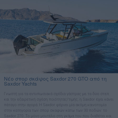
Νέο σπορ σκάφος Saxdor 270 GTO από τη
Saxdor Yachts
Γνωστή για τα εντυπωσιακά σχέδια γάστρας με τα δύο στεπ
και την εξαιρετική σχέση ποιότητας/τιμής, η Saxdor έχει κάνει
πάταγο στην αγορά. Η Saxdor φέρνει μία ακόμη καινοτομία
στην κατηγορία των σπορ σκαφών κάτω των 30 ποδών: το
Saxdor 270. Το μόνο μοντέλο στη γκάμα του που διαθέτει και