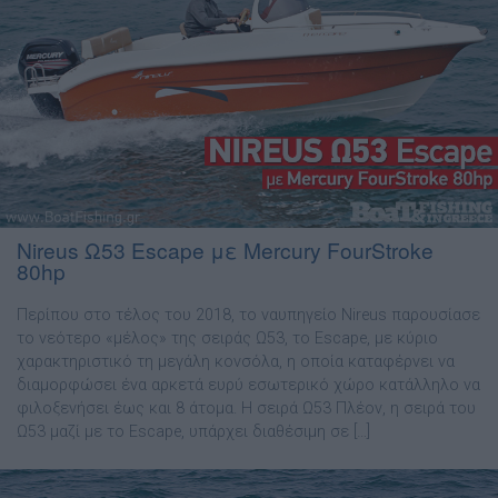
Nireus Ω53 Escape με Mercury FourStroke
80hp
Περίπου στο τέλος του 2018, το ναυπηγείο Nireus παρουσίασε
το νεότερο «µέλος» της σειράς Ω53, το Escape, µε κύριο
χαρακτηριστικό τη µεγάλη κονσόλα, η οποία καταφέρνει να
διαµορφώσει ένα αρκετά ευρύ εσωτερικό χώρο κατάλληλο να
φιλοξενήσει έως και 8 άτοµα. Η σειρά Ω53 Πλέον, η σειρά του
Ω53 µαζί µε το Escape, υπάρχει διαθέσιµη σε […]