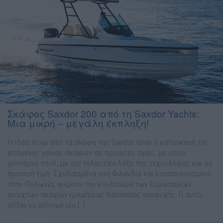
Σκάφος Saxdor 200 από τη Saxdor Yachts:
Μια μικρή – μεγάλη έκπληξη!
Η ιδέα πίσω από τα σκάφη της Saxdor είναι η κατασκευή της
επόµενης γενιάς σκαφών σε προσιτές τιµές, µε σπορ
µοντέρνο στυλ, µε την τελευταία λέξη της τεχνολογίας και σε
προσιτή τιµή. Σχεδιασµένα στη Φιλανδία και κατασκευασµένα
στην Πολωνία, φέρουν την κουλτούρα των Ευρωπαϊκών
ανοιχτών σκαφών ηµερήσιας θαλάσσιας αναψυχής. Γι αυτό,
αξίζει να ρίξουµε µια […]