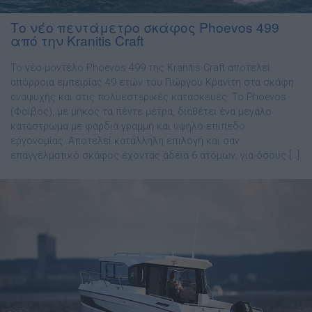
Το νέο πεντάμετρο σκάφος Phoevos 499
από την Kranitis Craft
To νέο µοντέλο Phoevos 499 της Kranitis Craft αποτελεί
απόρροια εµπειρίας 49 ετών του Γιώργου Κρανίτη στα σκάφη
αναψυχής και στις πολυεστερικές κατασκευές. To Phoevos
(Φοίβος), µε µήκος τα πέντε µέτρα, διαθέτει ένα µεγάλο
κατάστρωµα µε φαρδιά γραµµή και υψηλό επίπεδο
εργονοµίας. Αποτελεί κατάλληλη επιλογή και σαν
επαγγελµατικό σκάφος έχοντας άδεια 6 ατόµων, για όσους […]