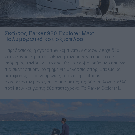
Σκάφος Parker 920 Explorer Max:
Πολυμορφικό και αξιόπλοο
Παραδοσιακά, η αγορά των καµπινάτων σκαφών είχε δύο
κατευθύνσεις: µία κατεύθυνση «άνεσης» για ηµερήσιες
εκδροµές, ταξίδια και εκδροµές το Σαββατοκύριακο και ένα
πιο σκληροπυρηνικό τµήµα για θαλάσσια σπορ, ψάρεµα και
µεταφορές. Προηγουµένως, τα σκάφη pilothouse
σχεδιάζονταν µόνο για µία από αυτές τις δύο επιλογές, αλλά
ποτέ πριν και για τις δύο ταυτόχρονα. Το Parker Explorer […]