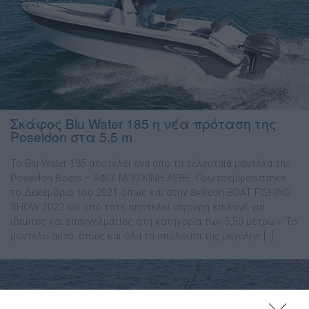
Σκάφος Blu Water 185 η νέα πρόταση της
Poseidon στα 5.5 m
Το Blu Water 185 αποτελεί ένα από τα τελευταία μοντέλα της
Poseidon Boats – ΑΦΟΙ ΜΠΙΣΚΙΝΗ ΑΕΒΕ. Πρωτοεμφανίστηκε
το Δεκέμβριο του 2021 όπως και στην έκθεση BOAT FISHING
SHOW 2022 και από τότε αποτελεί σίγουρη επιλογή για
ιδιώτες και επαγγελματίες στη κατηγορία των 5,50 μέτρων. Το
μοντέλο αυτό, όπως και όλα τα υπόλοιπα της μεγάλης […]