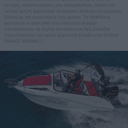
αντοχής, κατασκευασµένο από πολυαιθυλένιο, ιδανικό για
σκληρή χρήση, ψαρευτικές εξορµήσεις αλλά και για ηµερήσιες
βόλτες µε την οικογένεια ή τους φίλους. Τα SmartWave,
αποτελούν τα best seller στην κατηγορία σκαφών
πολυαιθυλενίου σε Αγγλία, Αυστραλία και Νέα Ζηλανδία.
Παρουσιάστηκαν για πρώτη φορά στην Ελλάδα στην Έκθεση
ΣΚΑΦΟΣ ΨΑΡΕΜΑ […]