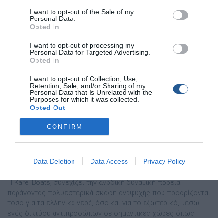
I want to opt-out of the Sale of my
Personal Data.
Opted In
I want to opt-out of processing my
Personal Data for Targeted Advertising.
Opted In
I want to opt-out of Collection, Use,
Retention, Sale, and/or Sharing of my
Personal Data that Is Unrelated with the
Purposes for which it was collected.
Opted Out
CONFIRM
KAREL 480 OPEN XS: Είναι το best seller του
ναυπηγείου
Data Deletion
Data Access
Privacy Policy
Η Karel Boats, συνεχίζει την ανοδική δυναµική πορεία
παράγοντας πολυεστερικά σκάφη αναψυχής που προορίζονται
τόσο για τα ελληνικά νερά, όσο και για το εξωτερικό, µέσω
ενός δικτύου αντιπροσώπων σε σηµαντικές χώρες όπως