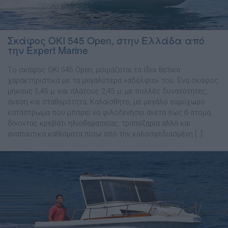
Σκάφος OKI 545 Open, στην Ελλάδα από
την Expert Marine
Tο σκάφος OKI 545 Open, µοιράζεται τα ίδια θετικά
χαρακτηριστικά µε τα µεγαλύτερα «αδέλφια» του. Ένα σκάφος
µήκους 5,45 µ. και πλάτους 2,45 µ. µε πολλές δυνατότητες,
άνεση και σταθερότητα. Καλαίσθητο, µε µεγάλο ευρύχωρο
κατάστρωµα που µπορεί να φιλοξενήσει άνετα έως 6 άτοµα,
δίνοντας κρεβάτι ηλιοθεραπείας, τραπεζαρία αλλά και
αναπαυτικά καθίσµατα πίσω από την καλοσχεδιασµένη […]